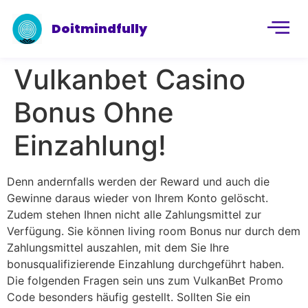
Doitmindfully
Vulkanbet Casino
Bonus Ohne
Einzahlung!
Denn andernfalls werden der Reward und auch die
Gewinne daraus wieder von Ihrem Konto gelöscht.
Zudem stehen Ihnen nicht alle Zahlungsmittel zur
Verfügung. Sie können living room Bonus nur durch dem
Zahlungsmittel auszahlen, mit dem Sie Ihre
bonusqualifizierende Einzahlung durchgeführt haben.
Die folgenden Fragen sein uns zum VulkanBet Promo
Code besonders häufig gestellt. Sollten Sie ein