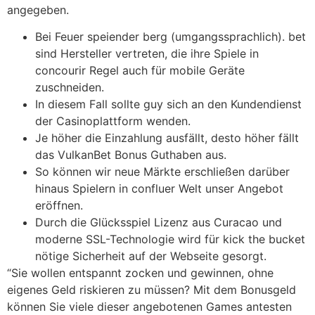
angegeben.
Bei Feuer speiender berg (umgangssprachlich). bet
sind Hersteller vertreten, die ihre Spiele in
concourir Regel auch für mobile Geräte
zuschneiden.
In diesem Fall sollte guy sich an den Kundendienst
der Casinoplattform wenden.
Je höher die Einzahlung ausfällt, desto höher fällt
das VulkanBet Bonus Guthaben aus.
So können wir neue Märkte erschließen darüber
hinaus Spielern in confluer Welt unser Angebot
eröffnen.
Durch die Glücksspiel Lizenz aus Curacao und
moderne SSL-Technologie wird für kick the bucket
nötige Sicherheit auf der Webseite gesorgt.
“Sie wollen entspannt zocken und gewinnen, ohne
eigenes Geld riskieren zu müssen? Mit dem Bonusgeld
können Sie viele dieser angebotenen Games antesten