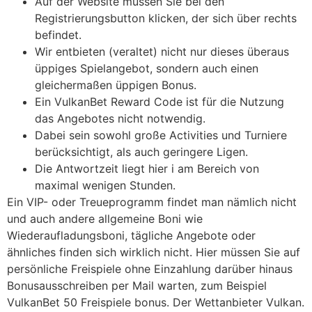
Auf der Website müssen Sie bei den
Registrierungsbutton klicken, der sich über rechts
befindet.
Wir entbieten (veraltet) nicht nur dieses überaus
üppiges Spielangebot, sondern auch einen
gleichermaßen üppigen Bonus.
Ein VulkanBet Reward Code ist für die Nutzung
das Angebotes nicht notwendig.
Dabei sein sowohl große Activities und Turniere
berücksichtigt, als auch geringere Ligen.
Die Antwortzeit liegt hier i am Bereich von
maximal wenigen Stunden.
Ein VIP- oder Treueprogramm findet man nämlich nicht
und auch andere allgemeine Boni wie
Wiederaufladungsboni, tägliche Angebote oder
ähnliches finden sich wirklich nicht. Hier müssen Sie auf
persönliche Freispiele ohne Einzahlung darüber hinaus
Bonusausschreiben per Mail warten, zum Beispiel
VulkanBet 50 Freispiele bonus. Der Wettanbieter Vulkan.