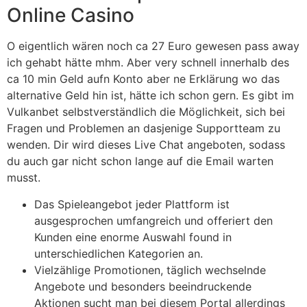
Online Casino
O eigentlich wären noch ca 27 Euro gewesen pass away
ich gehabt hätte mhm. Aber very schnell innerhalb des
ca 10 min Geld aufn Konto aber ne Erklärung wo das
alternative Geld hin ist, hätte ich schon gern. Es gibt im
Vulkanbet selbstverständlich die Möglichkeit, sich bei
Fragen und Problemen an dasjenige Supportteam zu
wenden. Dir wird dieses Live Chat angeboten, sodass
du auch gar nicht schon lange auf die Email warten
musst.
Das Spieleangebot jeder Plattform ist
ausgesprochen umfangreich und offeriert den
Kunden eine enorme Auswahl found in
unterschiedlichen Kategorien an.
Vielzählige Promotionen, täglich wechselnde
Angebote und besonders beeindruckende
Aktionen sucht man bei diesem Portal allerdings