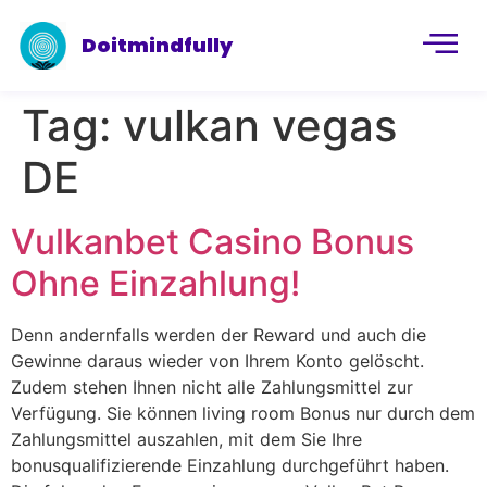
Doitmindfully
Tag:
vulkan vegas
DE
Vulkanbet Casino Bonus
Ohne Einzahlung!
Denn andernfalls werden der Reward und auch die
Gewinne daraus wieder von Ihrem Konto gelöscht.
Zudem stehen Ihnen nicht alle Zahlungsmittel zur
Verfügung. Sie können living room Bonus nur durch dem
Zahlungsmittel auszahlen, mit dem Sie Ihre
bonusqualifizierende Einzahlung durchgeführt haben.