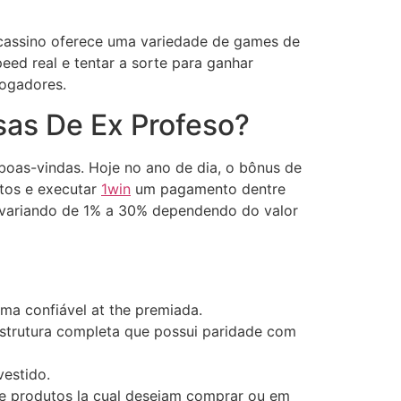
cassino oferece uma variedade de games de
ed real e tentar a sorte para ganhar
jogadores.
as De Ex Profeso?
boas-vindas. Hoje no ano de dia, o bônus de
itos e executar
1win
um pagamento dentre
, variando de 1% a 30% dependendo do valor
a confiável at the premiada.
strutura completa que possui paridade com
estido.
 produtos la cual desejam comprar ou em