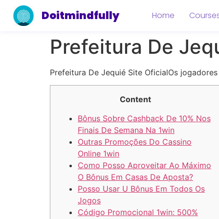
Doitmindfully
Home
Course
Prefeitura De Jequ
Prefeitura De Jequié Site Oficial
Os jogadores
Content
Bônus Sobre Cashback De 10% Nos
Finais De Semana Na 1win
Outras Promoções Do Cassino
Online 1win
Como Posso Aproveitar Ao Máximo
O Bônus Em Casas De Aposta?
Posso Usar U Bônus Em Todos Os
Jogos
Código Promocional 1win: 500%