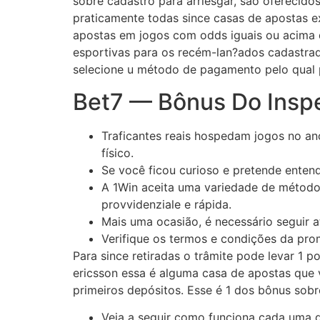
sobre cadastro para arriesgar, são oferecido
praticamente todas since casas de apostas ex
apostas em jogos com odds iguais ou acima d
esportivas para os recém-lan?ados cadastrado
selecione u método de pagamento pelo qual pr
Bet7 — Bônus Do Insp
Traficantes reais hospedam jogos no ano
físico.
Se você ficou curioso e pretende entend
A 1Win aceita uma variedade de métodos
provvidenziale e rápida.
Mais uma ocasião, é necessário seguir at
Verifique os termos e condições da pro
Para since retiradas o trâmite pode levar 1 
ericsson essa é alguma casa de apostas que v
primeiros depósitos. Esse é 1 dos bônus so
Veja a seguir como funciona cada uma de