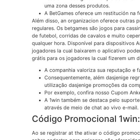
uma zona desses produtos.
A BetGames oferece um restitución na f
Além disso, an organizacion oferece outras
regulares. Os betgames são jogos para cassin
de futebol, corridas de cavalos e muito cepe
qualquer hora. Disponível para dispositivos A
jogadores la cual baixarem o aplicativo pod
grátis para os jogadores la cual fizerem um
A companhia valoriza sua reputação e fa
Consequentemente, além dasjenige regra
utilização dasjenige promoções da com
Por exemplo, confira nosso Cupom Anke
A 1win também se destaca pelo suporte 
através de meio de chat ao vivo e-mail.
Código Promocional 1win:
Ao se registrar at the ativar o código promo