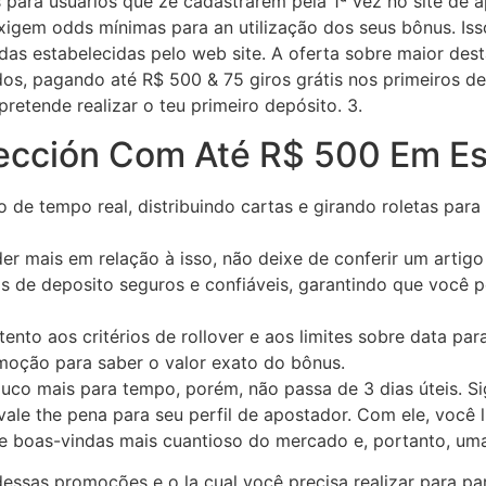
s para usuários que ze cadastrarem pela 1ª vez no site de
igem odds mínimas para an utilização dos seus bônus. Isso 
as estabelecidas pelo web site. A oferta sobre maior dest
s, pagando até R$ 500 & 75 giros grátis nos primeiros dep
etende realizar o teu primeiro depósito. 3.
ección Com Até R$ 500 Em E
 de tempo real, distribuindo cartas e girando roletas par
er mais em relação à isso, não deixe de conferir um artig
 de deposito seguros e confiáveis, garantindo que você p
ento aos critérios de rollover e aos limites sobre data pa
moção para saber o valor exato do bônus.
pouco mais para tempo, porém, não passa de 3 dias úteis. S
ale the pena para seu perfil de apostador. Com ele, você 
bre boas-vindas mais cuantioso do mercado e, portanto, u
ssas promoções e o la cual você precisa realizar para par