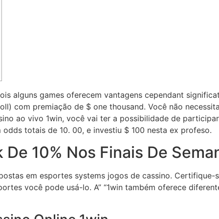
pois alguns games oferecem vantagens cependant significat
eroll) com premiação de $ one thousand. Você não necessita
ino ao vivo 1win, você vai ter a possibilidade de participa
odds totais de 10. 00, e investiu $ 100 nesta ex profeso.
 De 10% Nos Finais De Seman
postas em esportes systems jogos de cassino. Certifique-
ortes você pode usá-lo. A” “1win também oferece diferen