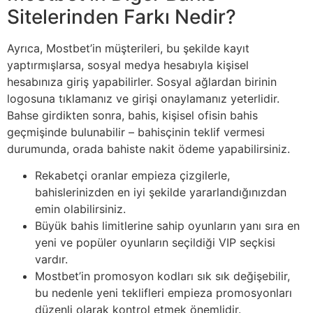
Sitelerinden Farkı Nedir?
Ayrıca, Mostbet’in müşterileri, bu şekilde kayıt
yaptırmışlarsa, sosyal medya hesabıyla kişisel
hesabınıza giriş yapabilirler. Sosyal ağlardan birinin
logosuna tıklamanız ve girişi onaylamanız yeterlidir.
Bahse girdikten sonra, bahis, kişisel ofisin bahis
geçmişinde bulunabilir – bahisçinin teklif vermesi
durumunda, orada bahiste nakit ödeme yapabilirsiniz.
Rekabetçi oranlar empieza çizgilerle,
bahislerinizden en iyi şekilde yararlandığınızdan
emin olabilirsiniz.
Büyük bahis limitlerine sahip oyunların yanı sıra en
yeni ve popüler oyunların seçildiği VIP seçkisi
vardır.
Mostbet’in promosyon kodları sık sık değişebilir,
bu nedenle yeni teklifleri empieza promosyonları
düzenli olarak kontrol etmek önemlidir.