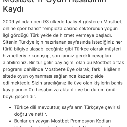
Kaydı
2009 yılından beri 93 ülkede faaliyet gösteren Mostbet,
online spor bahsi” “empieza casino sektörünün yoğun
ilgi gördüğü Türkiye’de de hizmet vermeye başladı.
Sitenin Türkiye için hazırlanan sayfasında istediğiniz her
türlü bilgiye ulaşabileceğiniz gibi Türkçe olarak müşteri
hizmetleriyle konuşup, sorularınız gerekli cevapları
alabilirsiniz. Bir tür gelir paylaşımı olan bu Mostbet ortak
programı dahilinde Mostbet’e üye olarak, farklı kişilerin
sitede oyun oynanması sağlanınca kazanç elde
edilmektedir. Sizin aracılığınız ile üye olan kişilerin bahis
kayıplarının 0’u hesabınıza aktarılır ve bu durum ömür
boyu geçerlidir.
Türkçe dili mevcuttur, sayfaların Türkçeye çevirisi
doğru ve nettir.
Bunlar en yaygın Mostbet Promosyon Kodları