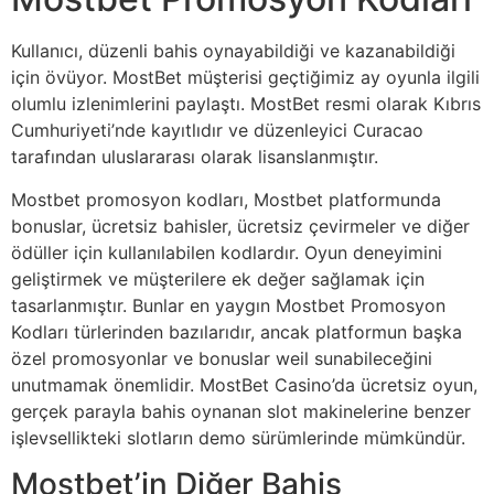
Kullanıcı, düzenli bahis oynayabildiği ve kazanabildiği
için övüyor. MostBet müşterisi geçtiğimiz ay oyunla ilgili
olumlu izlenimlerini paylaştı. MostBet resmi olarak Kıbrıs
Cumhuriyeti’nde kayıtlıdır ve düzenleyici Curacao
tarafından uluslararası olarak lisanslanmıştır.
Mostbet promosyon kodları, Mostbet platformunda
bonuslar, ücretsiz bahisler, ücretsiz çevirmeler ve diğer
ödüller için kullanılabilen kodlardır. Oyun deneyimini
geliştirmek ve müşterilere ek değer sağlamak için
tasarlanmıştır. Bunlar en yaygın Mostbet Promosyon
Kodları türlerinden bazılarıdır, ancak platformun başka
özel promosyonlar ve bonuslar weil sunabileceğini
unutmamak önemlidir. MostBet Casino’da ücretsiz oyun,
gerçek parayla bahis oynanan slot makinelerine benzer
işlevsellikteki slotların demo sürümlerinde mümkündür.
Mostbet’in Diğer Bahis