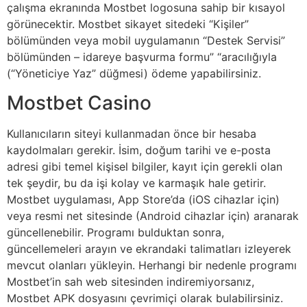
çalışma ekranında Mostbet logosuna sahip bir kısayol
görünecektir. Mostbet sikayet sitedeki “Kişiler”
bölümünden veya mobil uygulamanın “Destek Servisi”
bölümünden – idareye başvurma formu” “aracılığıyla
(“Yöneticiye Yaz” düğmesi) ödeme yapabilirsiniz.
Mostbet Casino
Kullanıcıların siteyi kullanmadan önce bir hesaba
kaydolmaları gerekir. İsim, doğum tarihi ve e-posta
adresi gibi temel kişisel bilgiler, kayıt için gerekli olan
tek şeydir, bu da işi kolay ve karmaşık hale getirir.
Mostbet uygulaması, App Store’da (iOS cihazlar için)
veya resmi net sitesinde (Android cihazlar için) aranarak
güncellenebilir. Programı bulduktan sonra,
güncellemeleri arayın ve ekrandaki talimatları izleyerek
mevcut olanları yükleyin. Herhangi bir nedenle programı
Mostbet’in sah web sitesinden indiremiyorsanız,
Mostbet APK dosyasını çevrimiçi olarak bulabilirsiniz.