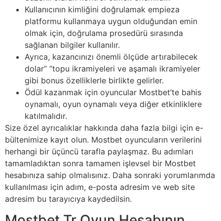
Kullanıcının kimliğini doğrulamak empieza
platformu kullanmaya uygun olduğundan emin
olmak için, doğrulama prosedürü sırasında
sağlanan bilgiler kullanılır.
Ayrıca, kazancınızı önemli ölçüde artırabilecek
dolar” “topu ikramiyeleri ve aşamalı ikramiyeler
gibi bonus özelliklerle birlikte gelirler.
Ödül kazanmak için oyuncular Mostbet’te bahis
oynamalı, oyun oynamalı veya diğer etkinliklere
katılmalıdır.
Size özel ayrıcalıklar hakkında daha fazla bilgi için e-
bültenimize kayıt olun. Mostbet oyuncuların verilerini
herhangi bir üçüncü tarafla paylaşmaz. Bu adımları
tamamladıktan sonra tamamen işlevsel bir Mostbet
hesabınıza sahip olmalısınız. Daha sonraki yorumlarımda
kullanılması için adım, e-posta adresim ve web site
adresim bu tarayıcıya kaydedilsin.
Mostbet Tr Oyun Hesabının