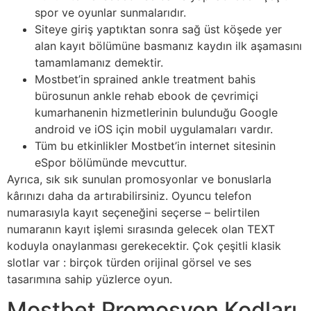
spor ve oyunlar sunmalarıdır.
Siteye giriş yaptıktan sonra sağ üst köşede yer
alan kayıt bölümüne basmanız kaydın ilk aşamasını
tamamlamanız demektir.
Mostbet’in sprained ankle treatment bahis
bürosunun ankle rehab ebook de çevrimiçi
kumarhanenin hizmetlerinin bulunduğu Google
android ve iOS için mobil uygulamaları vardır.
Tüm bu etkinlikler Mostbet’in internet sitesinin
eSpor bölümünde mevcuttur.
Ayrıca, sık sık sunulan promosyonlar ve bonuslarla
kârınızı daha da artırabilirsiniz. Oyuncu telefon
numarasıyla kayıt seçeneğini seçerse – belirtilen
numaranın kayıt işlemi sırasında gelecek olan TEXT
koduyla onaylanması gerekecektir. Çok çeşitli klasik
slotlar var : birçok türden orijinal görsel ve ses
tasarımına sahip yüzlerce oyun.
Mostbet Promosyon Kodları