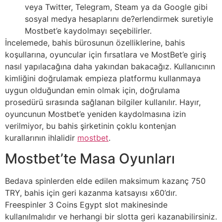
veya Twitter, Telegram, Steam ya da Google gibi
sosyal medya hesaplarını de?erlendirmek suretiyle
Mostbet’e kaydolmayı seçebilirler.
İncelemede, bahis bürosunun özelliklerine, bahis
koşullarına, oyuncular için fırsatlara ve MostBet’e giriş
nasıl yapılacağına daha yakından bakacağız. Kullanıcının
kimliğini doğrulamak empieza platformu kullanmaya
uygun olduğundan emin olmak için, doğrulama
prosedürü sırasında sağlanan bilgiler kullanılır. Hayır,
oyuncunun Mostbet’e yeniden kaydolmasına izin
verilmiyor, bu bahis şirketinin çoklu kontenjan
kurallarının ihlalidir
mostbet
.
Mostbet’te Masa Oyunları
Bedava spinlerden elde edilen maksimum kazanç 750
TRY, bahis için geri kazanma katsayısı x60’dır.
Freespinler 3 Coins Egypt slot makinesinde
kullanılmalıdır ve herhangi bir slotta geri kazanabilirsiniz.