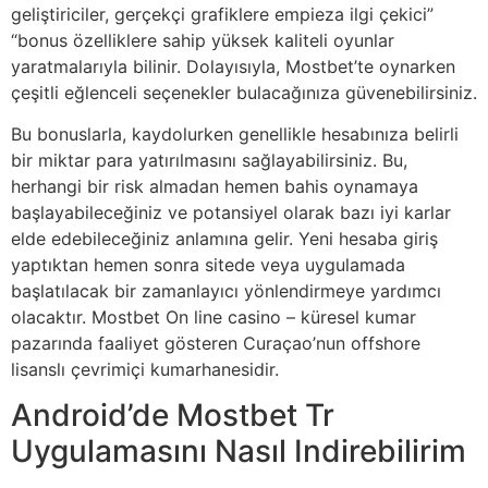
geliştiriciler, gerçekçi grafiklere empieza ilgi çekici”
“bonus özelliklere sahip yüksek kaliteli oyunlar
yaratmalarıyla bilinir. Dolayısıyla, Mostbet’te oynarken
çeşitli eğlenceli seçenekler bulacağınıza güvenebilirsiniz.
Bu bonuslarla, kaydolurken genellikle hesabınıza belirli
bir miktar para yatırılmasını sağlayabilirsiniz. Bu,
herhangi bir risk almadan hemen bahis oynamaya
başlayabileceğiniz ve potansiyel olarak bazı iyi karlar
elde edebileceğiniz anlamına gelir. Yeni hesaba giriş
yaptıktan hemen sonra sitede veya uygulamada
başlatılacak bir zamanlayıcı yönlendirmeye yardımcı
olacaktır. Mostbet On line casino – küresel kumar
pazarında faaliyet gösteren Curaçao’nun offshore
lisanslı çevrimiçi kumarhanesidir.
Android’de Mostbet Tr
Uygulamasını Nasıl Indirebilirim