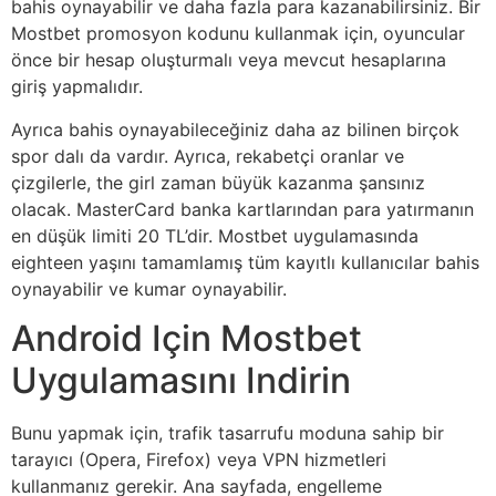
bahis oynayabilir ve daha fazla para kazanabilirsiniz. Bir
Mostbet promosyon kodunu kullanmak için, oyuncular
önce bir hesap oluşturmalı veya mevcut hesaplarına
giriş yapmalıdır.
Ayrıca bahis oynayabileceğiniz daha az bilinen birçok
spor dalı da vardır. Ayrıca, rekabetçi oranlar ve
çizgilerle, the girl zaman büyük kazanma şansınız
olacak. MasterCard banka kartlarından para yatırmanın
en düşük limiti 20 TL’dir. Mostbet uygulamasında
eighteen yaşını tamamlamış tüm kayıtlı kullanıcılar bahis
oynayabilir ve kumar oynayabilir.
Android Için Mostbet
Uygulamasını Indirin
Bunu yapmak için, trafik tasarrufu moduna sahip bir
tarayıcı (Opera, Firefox) veya VPN hizmetleri
kullanmanız gerekir. Ana sayfada, engelleme