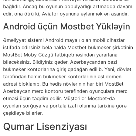
bağlıdır. Ancaq bu oyunun populyarlığı artmaqda davam
edir, ona ötrü ki, Aviator oyununu əylənmək ən asandır.
Android üçün Mostbet Yükləyin
Əməliyyat sistemi Android mayalı olan mobil cihazlar
istifadə edirsiniz belə halda Mostbet bukmeker şirkətinin
MostBet Moby Güzgü tətbiqetməsindən yararlana
biləcəksiniz. Bildiyiniz qədər, Azərbaycandan bəzi
bukmeker kontorlarına giriş qadağan edilib. Yəni, dövlət
tərəfindən həmin bukmeker kontorlarının əsl domen
adresi bloklanıb. Bu hədis növlərinin hər biri MostBet
Azerbaycan mərc kontoru tərəfindən oyunçulara mərc
etməsi üçün təqdim edilir. Müştərilər Mostbet-də
oyunları sorğuya və portala izafi olunma tarixinə görə
çeşidləyə bilərlər.
Qumar Lisenziyası