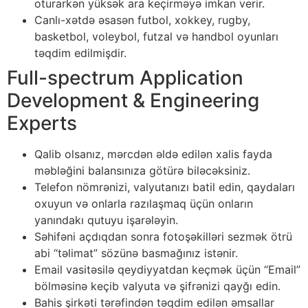
oturarkən yüksək ara keçirməyə imkan verir.
Canlı-xətdə əsasən futbol, xokkey, rugby,
basketbol, voleybol, futzal və handbol oyunları
təqdim edilmişdir.
Full-spectrum Application
Development & Engineering
Experts
Qalib olsanız, mərcdən əldə edilən xalis fayda
məbləğini balansınıza götürə biləcəksiniz.
Telefon nömrənizi, valyutanızı batil edin, qaydaları
oxuyun və onlarla razılaşmaq üçün onların
yanındakı qutuyu işarələyin.
Səhifəni açdıqdan sonra fotoşəkilləri sezmək ötrü
abi “təlimat” sözünə basmağınız istənir.
Email vasitəsilə qeydiyyatdan keçmək üçün “Email”
bölməsinə keçib valyuta və şifrənizi qayğı edin.
Bahis şirkəti tərəfindən təqdim edilən əmsallar