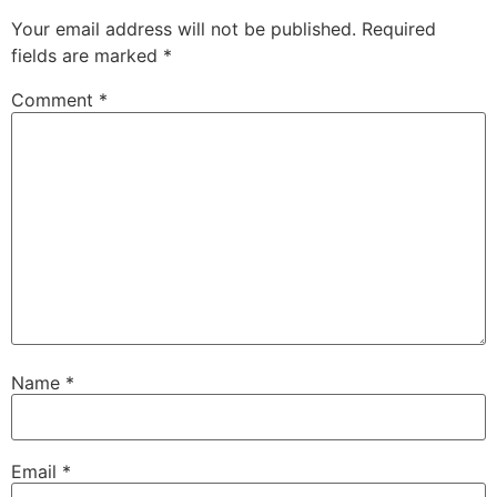
Your email address will not be published.
Required
fields are marked
*
Comment
*
Name
*
Email
*