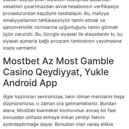
vəsaitləri çıxartmazdan əvvəl hesabınızın verifikasiya
prosedurundan keçdiyini təsdiqləyin. Bu, maliyyə
əməliyyatlarının təhlükəsizliyini təmin etmək və
qanunvericilik normlarına uyğunluğunu təmin görmək
üçün zəruridir. Bu, Google siyasəti ilə əlaqədardır ki, bu
siyasət qumarla bağlı proqram təminatının yayılmasına
icazə verməmir.
Mostbet Az Most Gamble
Casino Qeydiyyat, Yukle
Android App
Əgər kazinoları sevirsinizsə, lakin idman mərclərini başa
düşmürsinizsə, o zaman ora getməməlisiniz. Bundan
əlavə, Mostbet bukmeker kontorunun ancaq bir fəal
bonusdan istifadə etməyə imkan verdiyi faktını
aydınlaşdırmağa dəyər. Bonusları olan vərəq elliklə