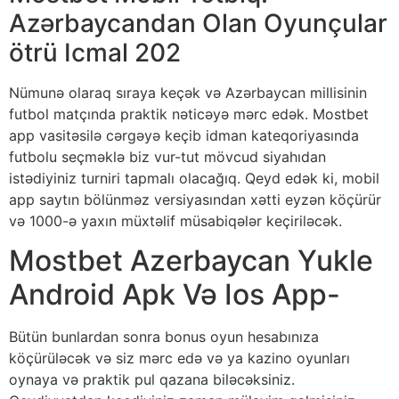
Azərbaycandan Olan Oyunçular
ötrü Icmal 202
Nümunə olaraq sıraya keçək və Azərbaycan millisinin
futbol matçında praktik nəticəyə mərc edək. Mostbet
app vasitəsilə cərgəyə keçib idman kateqoriyasında
futbolu seçməklə biz vur-tut mövcud siyahıdan
istədiyiniz turniri tapmalı olacağıq. Qeyd edək ki, mobil
app saytın bölünməz versiyasından xətti eyzən köçürür
və 1000-ə yaxın müxtəlif müsabiqələr keçiriləcək.
Mostbet Azerbaycan Yukle
Android Apk Və Ios App-
Bütün bunlardan sonra bonus oyun hesabınıza
köçürüləcək və siz mərc edə və ya kazino oyunları
oynaya və praktik pul qazana biləcəksiniz.