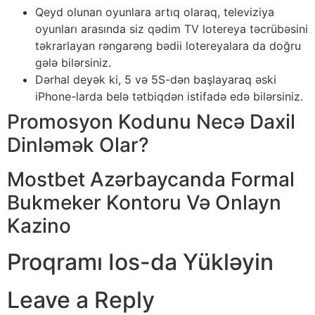
Qeyd olunan oyunlara artıq olaraq, televiziya
oyunları arasında siz qədim TV lotereya təcrübəsini
təkrarlayan rəngarəng bədii lotereyalara da doğru
gələ bilərsiniz.
Dərhal deyək ki, 5 və 5S-dən başlayaraq əski
iPhone-larda belə tətbiqdən istifadə edə bilərsiniz.
Promosyon Kodunu Necə Daxil
Dinləmək Olar?
Mostbet Azərbaycanda Formal
Bukmeker Kontoru Və Onlayn
Kazino
Proqramı Ios-da Yükləyin
Leave a Reply