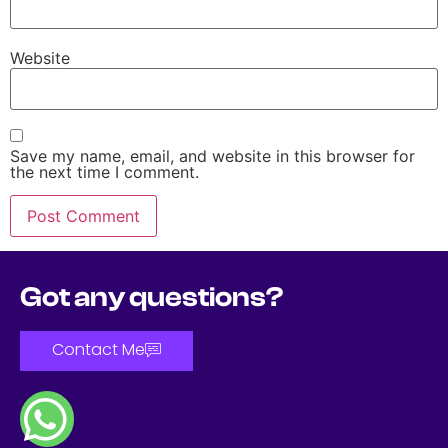
Website
Save my name, email, and website in this browser for
the next time I comment.
Got any questions?
Contact Me