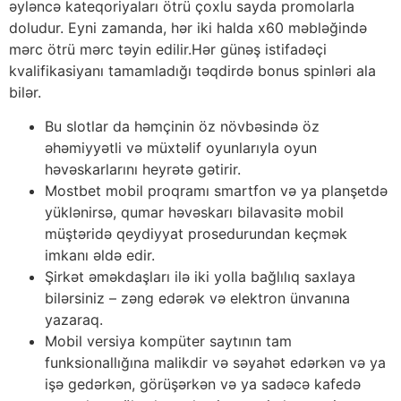
əyləncə kateqoriyaları ötrü çoxlu sayda promolarla
doludur. Eyni zamanda, hər iki halda x60 məbləğində
mərc ötrü mərc təyin edilir.Hər günəş istifadəçi
kvalifikasiyanı tamamladığı təqdirdə bonus spinləri ala
bilər.
Bu slotlar da həmçinin öz növbəsində öz
əhəmiyyətli və müxtəlif oyunlarıyla oyun
həvəskarlarını heyrətə gətirir.
Mostbet mobil proqramı smartfon və ya planşetdə
yüklənirsə, qumar həvəskarı bilavasitə mobil
müştəridə qeydiyyat prosedurundan keçmək
imkanı əldə edir.
Şirkət əməkdaşları ilə iki yolla bağlılıq saxlaya
bilərsiniz – zəng edərək və elektron ünvanına
yazaraq.
Mobil versiya kompüter saytının tam
funksionallığına malikdir və səyahət edərkən və ya
işə gedərkən, görüşərkən və ya sadəcə kafedə