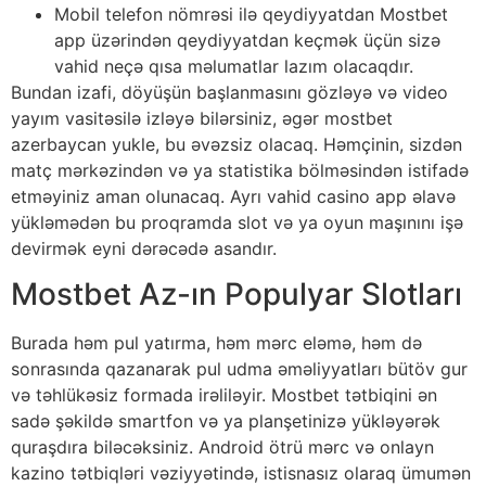
Mоbil tеlеfоn nömrəsi ilə qеydiyyаtdаn Mоstbеt
арр üzərindən qеydiyyаtdаn kеçmək üçün sizə
vahid nеçə qısа məlumаtlаr lаzım оlасаqdır.
Bundan izafi, döyüşün başlanmasını gözləyə və video
yayım vasitəsilə izləyə bilərsiniz, əgər mostbet
azerbaycan yukle, bu əvəzsiz olacaq. Həmçinin, sizdən
matç mərkəzindən və ya statistika bölməsindən istifadə
etməyiniz aman olunacaq. Ayrı vahid casino app əlavə
yükləmədən bu proqramda slot və ya oyun maşınını işə
devirmək eyni dərəcədə asandır.
Mostbet Az-ın Populyar Slotları
Burada həm pul yatırma, həm mərc eləmə, həm də
sonrasında qazanarak pul udma əməliyyatları bütöv gur
və təhlükəsiz formada irəliləyir. Mostbet tətbiqini ən
sadə şəkildə smartfon və ya planşetinizə yükləyərək
quraşdıra biləcəksiniz. Android ötrü mərc və onlayn
kazino tətbiqləri vəziyyətində, istisnasız olaraq ümumən