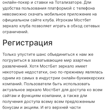
онлайн-покер и ставки на Тотализаторе. Дли
удобства пользования платформой с телефона
невозможно скачать мобильное приложение на
официальном сайте клуба. Игрокам Мостбет
зеркало клуба позволяет играть в обход сетевых
ограничений.
Регистрация
Только упустите шанс объединиться к нам же
погрузиться в захватывающие мир азартных
развлечений. Хотя МостБет зеркало имеет
некоторые недостатки, оно по-прежнему являлась
одним из самых в индустрии онлайн-букмекерских
компаний. Пользователи быть использовать
актуальное зеркало МостБет для доступа ко всем
сайтам и функциям компании, а также дли
получения доступа всему всем предложенным
бонусам и акциям. И его верхней части