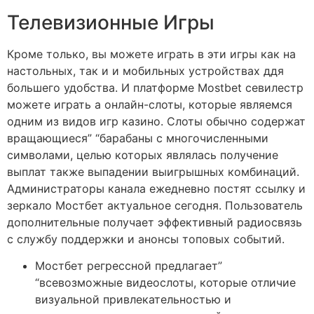
Телевизионные Игры
Кроме только, вы можете играть в эти игры как на
настольных, так и и мобильных устройствах ддя
большего удобства. И платформе Mostbet севилестр
можете играть а онлайн-слоты, которые являемся
одним из видов игр казино. Слоты обычно содержат
вращающиеся” “барабаны с многочисленными
символами, целью которых являлась получение
выплат также выпадении выигрышных комбинаций.
Администраторы канала ежедневно постят ссылку и
зеркало Мостбет актуальное сегодня. Пользователь
дополнительные получает эффективный радиосвязь
с службу поддержки и анонсы топовых событий.
Мостбет регрессной предлагает”
“всевозможные видеослоты, которые отличие
визуальной привлекательностью и