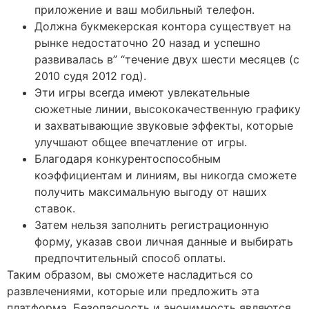
приложение и ваш мобильный телефон.
Должна букмекерская контора существует на
рынке недостаточно 20 назад и успешно
развивалась в” “течение двух шести месяцев (с
2010 судя 2012 год).
Эти игры всегда имеют увлекательные
сюжетные линии, высококачественную графику
и захватывающие звуковые эффекты, которые
улучшают общее впечатление от игры.
Благодаря конкурентоспособным
коэффициентам и линиям, вы никогда сможете
получить максимальную выгоду от наших
ставок.
Затем нельзя заполнить регистрационную
форму, указав свои личная данные и выбирать
предпочтительный способ оплаты.
Таким образом, вы сможете насладиться со
развлечениями, которые или предложить эта
платформа. Безопасность и анонимность являются