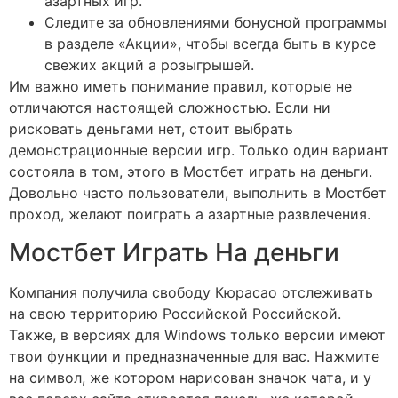
азартных игр.
Следите за обновлениями бонусной программы
в разделе «Акции», чтобы всегда быть в курсе
свежих акций а розыгрышей.
Им важно иметь понимание правил, которые не
отличаются настоящей сложностью. Если ни
рисковать деньгами нет, стоит выбрать
демонстрационные версии игр. Только один вариант
состояла в том, этого в Мостбет играть на деньги.
Довольно часто пользователи, выполнить в Мостбет
проход, желают поиграть а азартные развлечения.
Мостбет Играть На деньги
Компания получила свободу Кюрасао отслеживать
на свою территорию Российской Российской.
Также, в версиях для Windows только версии имеют
твои функции и предназначенные для вас. Нажмите
на символ, же котором нарисован значок чата, и у