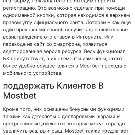
платформу, пользователю необходимо пройти
регистрацию. Это возможно сделали при помощи
одноименной кнопки, которая находимся в верхнем
правом углу официального сайта. Лотереи – как еще
один прекрасный способ получить дополнительное
вознаграждение ото ставок в Интернете. Или
переходе на сайт со смартфона, появиться
адаптированная версия ресурса. Весь функционал
БК присутствует, а их элементы изменены, этого
более удобно осуществлялся в Мостбет прохода с
мобильного устройства.
поддержать Клиентов В
Mostbet
Кроме того, них оснащены бонусными функциями,
такими как джекпоты с долларовыми шарами и
прогрессивные джекпоты, которые могут гораздо
увеличить ваш выигрыш. Mostbet также предлагает