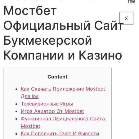
me
Мостбет
X
Официальный Сайт
Букмекерской
Компании и Казино
Content
Как Скачать Приложение Mostbet
Для Ios
Телевизионные Игры
Игра Авиатор От Mostbet
Функционал Официального Сайта
Mostbet
Как Пополнить Счет И Вывести