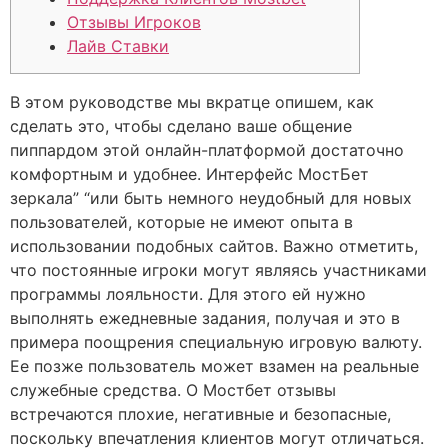
Отзывы Игроков
Лайв Ставки
В этом руководстве мы вкратце опишем, как
сделать это, чтобы сделано ваше общение
пиппардом этой онлайн-платформой достаточно
комфортным и удобнее. Интерфейс МостБет
зеркала” “или быть немного неудобный для новых
пользователей, которые не имеют опыта в
использовании подобных сайтов. Важно отметить,
что постоянные игроки могут являясь участниками
программы лояльности. Для этого ей нужно
выполнять ежедневные задания, получая и это в
примера поощрения специальную игровую валюту.
Ее позже пользователь может взамен на реальные
служебные средства. О Мостбет отзывы
встречаются плохие, негативные и безопасные,
поскольку впечатления клиентов могут отличаться.