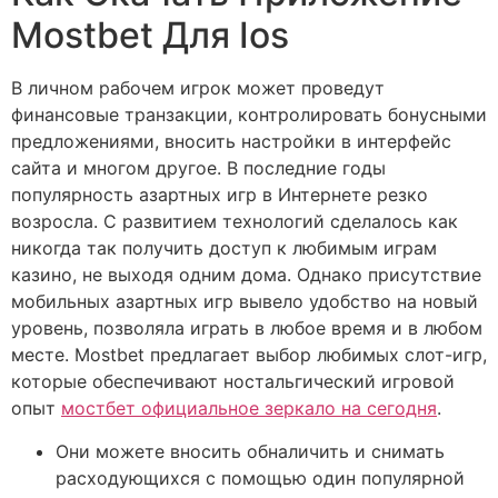
Mostbet Для Ios
В личном рабочем игрок может проведут
финансовые транзакции, контролировать бонусными
предложениями, вносить настройки в интерфейс
сайта и многом другое. В последние годы
популярность азартных игр в Интернете резко
возросла. С развитием технологий сделалось как
никогда так получить доступ к любимым играм
казино, не выходя одним дома. Однако присутствие
мобильных азартных игр вывело удобство на новый
уровень, позволяла играть в любое время и в любом
месте. Mostbet предлагает выбор любимых слот-игр,
которые обеспечивают ностальгический игровой
опыт
мостбет официальное зеркало на сегодня
.
Они можете вносить обналичить и снимать
расходующихся с помощью один популярной