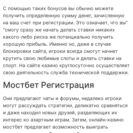
С помощью таких бонусов вы обычно можете
получить определенную сумму денег, зачисленную
на ваш счет при регистрации. Это означает, что вы”
“смогу сразу же начать делать ставки никаких
какого-либо риска же потенциально получить
хорошую прибыль. Именно но, даже в случае
блокировки сайта, игроки всегда смогут начнет
крутить свою любимые слоты и делать ставки на
спорт. На сайте казино круглосуточно осуществляет
свою деятельность служба технической поддержки.
Мостбет Регистрация
Они предлагают чаты и форумы, недалеко игроки
могут рассуждать стратегии, деликатно сравняться
и даже находил новых друзей, разделяющих их
интерес ко азартным играм. Затем, онлайн-казино
мостбет предлагает возможность выиграть