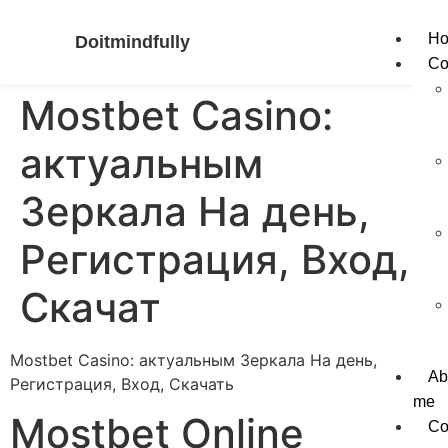
H
Doitmindfully
Co
Mostbet Casino:
актуальным
Зеркала На день,
Регистрация, Вход,
Скачат
Mostbet Casino: актуальным Зеркала На день,
Ab
Регистрация, Вход, Скачать
me
Mostbet Online
Co