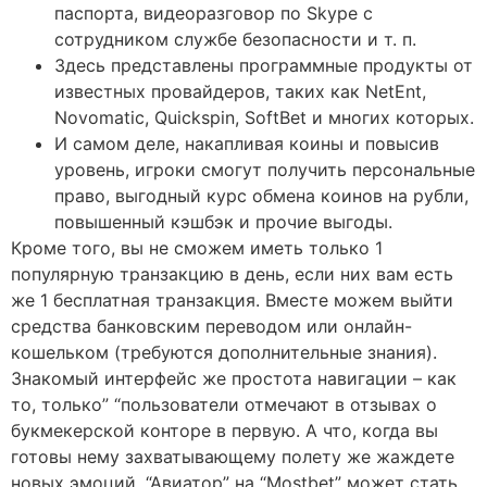
паспорта, видеоразговор по Skype с
сотрудником службе безопасности и т. п.
Здесь представлены программные продукты от
известных провайдеров, таких как NetEnt,
Novomatic, Quickspin, SoftBet и многих которых.
И самом деле, накапливая коины и повысив
уровень, игроки смогут получить персональные
право, выгодный курс обмена коинов на рубли,
повышенный кэшбэк и прочие выгоды.
Кроме того, вы не сможем иметь только 1
популярную транзакцию в день, если них вам есть
же 1 бесплатная транзакция. Вместе можем выйти
средства банковским переводом или онлайн-
кошельком (требуются дополнительные знания).
Знакомый интерфейс же простота навигации – как
то, только” “пользователи отмечают в отзывах о
букмекерской конторе в первую. А что, когда вы
готовы нему захватывающему полету же жаждете
новых эмоций, “Авиатор” на “Mostbet” может стать