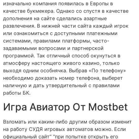
изначально компания появилась в Европы в
качестве букмекера. Однако со спустя в качестве
дополнения на сайте сделались азартные
развлечения. В нижней части сайта каждый игрок
или ознакомиться с доступными платежными
системами, правилами платформы, часто-
задаваемыми вопросами и партнерской
программой. Так отличный способ окунуться в
атмосферу настоящего живого казино, только
выходя одним особнячка. Выбрав «По телефону»
необходимо доказать номер телефона, выберет
наличную и дать утвердительный с правилами
работы БК.
Игра Авиатор От Mostbet
Взломать или каким-либо другим образом изменит
на работу СУДЯ игровых автоматов можно. Если
официальный сайт” “при попытке открыть его