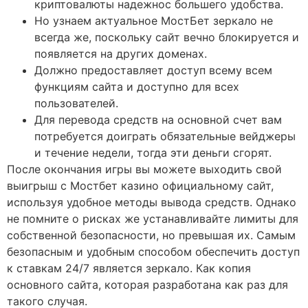
криптовалюты надежнос большего удобства.
Но узнаем актуальное МостБет зеркало не
всегда же, поскольку сайт вечно блокируется и
появляется на других доменах.
Должно предоставляет доступ всему всем
функциям сайта и доступно для всех
пользователей.
Для перевода средств на основной счет вам
потребуется доиграть обязательные вейджеры
и течение недели, тогда эти деньги сгорят.
После окончания игры вы можете выходить свой
выигрыш с Мостбет казино официальному сайт,
используя удобное методы вывода средств. Однако
не помните о рисках же устанавливайте лимиты для
собственной безопасности, но превышая их. Самым
безопасным и удобным способом обеспечить доступ
к ставкам 24/7 является зеркало. Как копия
основного сайта, которая разработана как раз для
такого случая.