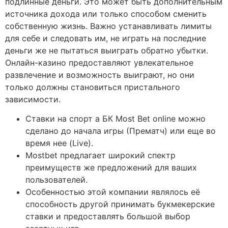
подлинные деньги. Это может быть дополнительным
источника дохода или только способом сменить
собственную жизнь. Важно устанавливать лимиты
для себе и следовать им, не играть на последние
деньги же не пытаться выиграть обратно убытки.
Онлайн-казино предоставляют увлекательное
развлечение и возможность выиграют, но они
только должны становиться пристального
зависимости.
Ставки на спорт а БК Most Bet online можно
сделано до начала игры (Прематч) или еще во
время нее (Live).
Mostbet предлагает широкий спектр
преимуществ же предложений для ваших
пользователей.
Особенностью этой компании являлось её
способность другой принимать букмекерские
ставки и предоставлять большой выбор