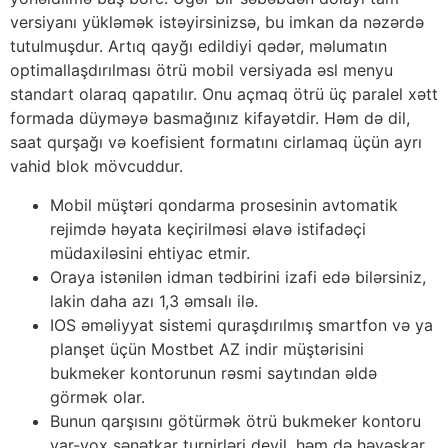
versiyanı yükləmək istəyirsinizsə, bu imkan da nəzərdə
tutulmuşdur. Artıq qayğı edildiyi qədər, məlumatın
optimallaşdırılması ötrü mobil versiyada əsl menyu
standart olaraq qapatılır. Onu açmaq ötrü üç paralel xətt
formada düyməyə basmağınız kifayətdir. Həm də dil,
saat qurşağı və koefisient formatını cirlamaq üçün ayrı
vahid blok mövcuddur.
Mobil müştəri qondarma prosesinin avtomatik
rejimdə həyata keçirilməsi əlavə istifadəçi
müdaxiləsini ehtiyac etmir.
Oraya istənilən idman tədbirini izafi edə bilərsiniz,
lakin daha azı 1,3 əmsalı ilə.
IOS əməliyyat sistemi quraşdırılmış smartfon və ya
planşet üçün Mostbet AZ indir müştərisini
bukmeker kontorunun rəsmi saytından əldə
görmək olar.
Bunun qarşısını götürmək ötrü bukmeker kontoru
var-yox sənətkar turnirləri deyil, həm də həvəskar