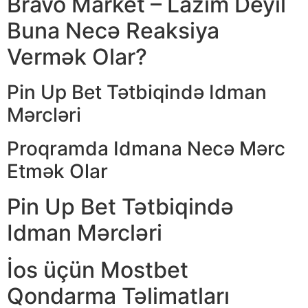
Bravo Market – Lazım Deyil
Buna Necə Reaksiya
Vermək Olar?
Pin Up Bet Tətbiqində Idman
Mərcləri
Proqramda Idmana Necə Mərc
Etmək Olar
Pin Up Bet Tətbiqində
Idman Mərcləri
İos üçün Mostbet
Qondarma Təlimatları