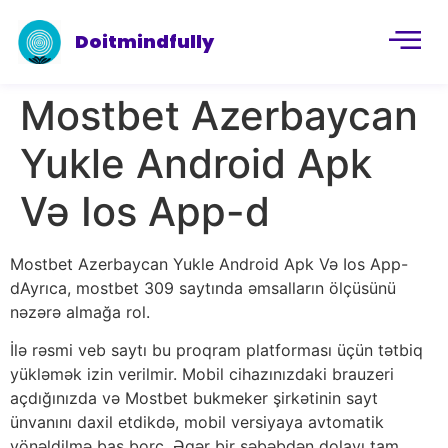
Doitmindfully
Mostbet Azerbaycan
Yukle Android Apk
Və Ios App-d
Mostbet Azerbaycan Yukle Android Apk Və Ios App-
d
Ayrıca, mostbet 309 saytında əmsalların ölçüsünü
nəzərə almağa rol.
İlə rəsmi veb saytı bu proqram platforması üçün tətbiq
yükləmək izin verilmir. Mobil cihazınızdaki brauzeri
açdığınızda və Mostbet bukmeker şirkətinin sayt
ünvanını daxil etdikdə, mobil versiyaya avtomatik
yönəldilmə baş borc. Əgər bir səbəbdən dolayı tam