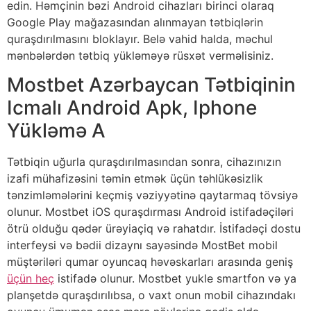
edin. Həmçinin bəzi Android cihazları birinci olaraq
Google Play mağazasından alınmayan tətbiqlərin
quraşdırılmasını bloklayır. Belə vahid halda, məchul
mənbələrdən tətbiq yükləməyə rüsxət verməlisiniz.
Mostbet Azərbaycan Tətbiqinin
Icmalı Android Apk, Iphone
Yükləmə A
Tətbiqin uğurla quraşdırılmasından sonra, cihazınızın
izafi mühafizəsini təmin etmək üçün təhlükəsizlik
tənzimləmələrini keçmiş vəziyyətinə qaytarmaq tövsiyə
olunur. Mostbet iOS quraşdırması Android istifadəçiləri
ötrü olduğu qədər ürəyiaçiq və rahatdır. İstifadəçi dostu
interfeysi və bədii dizaynı sayəsində MostBet mobil
müştəriləri qumar oyuncaq həvəskarları arasında geniş
üçün heç
istifadə olunur. Mostbet yukle smartfon və ya
planşetdə quraşdırılıbsa, o vaxt onun mobil cihazındakı