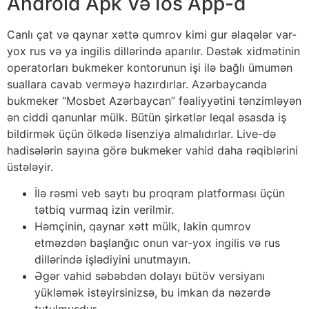
Android Apk Və Ios App-d
Canlı çat və qaynar xəttə qumrov kimi gur əlaqələr var-
yox rus və ya ingilis dillərində aparılır. Dəstək xidmətinin
operatorları bukmeker kontorunun işi ilə bağlı ümumən
suallara cavab verməyə hazırdırlar. Azərbaycanda
bukmeker “Mosbet Azərbaycan” fəaliyyətini tənzimləyən
ən ciddi qanunlar mülk. Bütün şirkətlər leqal əsasda iş
bildirmək üçün ölkədə lisenziya almalıdırlar. Live-də
hadisələrin sayına görə bukmeker vahid daha rəqiblərini
üstələyir.
İlə rəsmi veb saytı bu proqram platforması üçün
tətbiq vurmaq izin verilmir.
Həmçinin, qaynar xətt mülk, lakin qumrov
etməzdən başlanğıc onun var-yox ingilis və rus
dillərində işlədiyini unutmayın.
Əgər vahid səbəbdən dolayı bütöv versiyanı
yükləmək istəyirsinizsə, bu imkan da nəzərdə