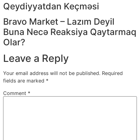
Qeydiyyatdan Keçməsi
Bravo Market – Lazım Deyil
Buna Necə Reaksiya Qaytarmaq
Olar?
Leave a Reply
Your email address will not be published.
Required
fields are marked
*
Comment
*