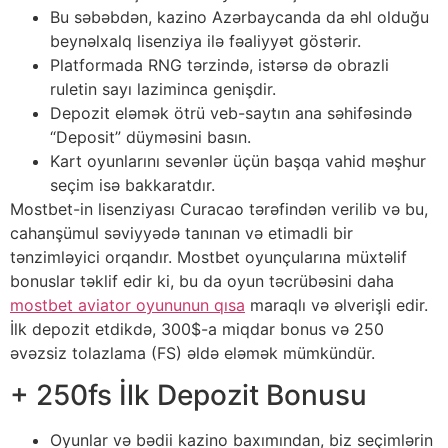
Bu səbəbdən, kazino Azərbaycanda da əhl olduğu
beynəlxalq lisenziya ilə fəaliyyət göstərir.
Platformada RNG tərzində, istərsə də obrazli
ruletin sayı laziminca genişdir.
Depozit eləmək ötrü veb-saytın ana səhifəsində
“Deposit” düyməsini basın.
Kart oyunlarını sevənlər üçün başqa vahid məşhur
seçim isə bakkaratdır.
Mostbet-in lisenziyası Curacao tərəfindən verilib və bu,
cahanşümul səviyyədə tanınan və etimadli bir
tənzimləyici orqandır. Mostbet oyunçularına müxtəlif
bonuslar təklif edir ki, bu da oyun təcrübəsini daha
mostbet aviator oyununun qısa
maraqlı və əlverişli edir.
İlk depozit etdikdə, 300$-a miqdar bonus və 250
əvəzsiz tolazlama (FS) əldə eləmək mümkündür.
+ 250fs İlk Depozit Bonusu
Oyunlar və bədii kazino baxımından, biz seçimlərin