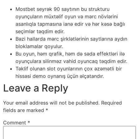
Mostbet seyrək 90 saytının bu strukturu
oyunçuların müxtəlif oyun və mərc növlərini
asanlıqla tapmasına ianə edir və hər kəsə bağlı
seçimlər təqdim edir.
Bəzi hallarda mərc şirklətlərinin saytlarına aydın
bloklamalar qoyulur.
Bu oyun, həm qrafik, həm də səda effektləri ilə
oyunçulara silinməz vahid oyuncaq təqdim edir.
Təklif olunan slot oyunlarının çox əzəmətli bir
hissəsi demo oynanış üçün əlçatandır.
Leave a Reply
Your email address will not be published.
Required
fields are marked
*
Comment
*