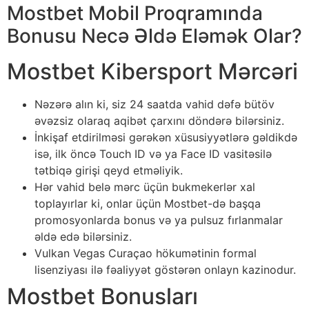
Mostbet Mobil Proqramında
Bonusu Necə Əldə Eləmək Olar?
Mostbet Kibersport Mərcəri
Nəzərə alın ki, siz 24 saatda vahid dəfə bütöv
əvəzsiz olaraq aqibət çarxını döndərə bilərsiniz.
İnkişaf etdirilməsi gərəkən xüsusiyyətlərə gəldikdə
isə, ilk öncə Touch ID və ya Face ID vasitəsilə
tətbiqə girişi qeyd etməliyik.
Hər vahid belə mərc üçün bukmekerlər xal
toplayırlar ki, onlar üçün Mostbet-də başqa
promosyonlarda bonus və ya pulsuz fırlanmalar
əldə edə bilərsiniz.
Vulkan Vegas Curaçao hökumətinin formal
lisenziyası ilə fəaliyyət göstərən onlayn kazinodur.
Mostbet Bonusları