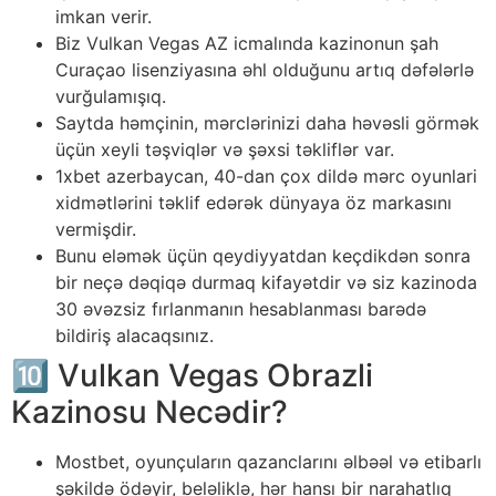
imkan verir.
Biz Vulkan Vegas AZ icmalında kazinonun şah
Curaçao lisenziyasına əhl olduğunu artıq dəfələrlə
vurğulamışıq.
Saytda həmçinin, mərclərinizi daha həvəsli görmək
üçün xeyli təşviqlər və şəxsi təkliflər var.
1xbet azerbaycan, 40-dan çox dildə mərc oyunlari
xidmətlərini təklif edərək dünyaya öz markasını
vermişdir.
Bunu eləmək üçün qeydiyyatdan keçdikdən sonra
bir neçə dəqiqə durmaq kifayətdir və siz kazinoda
30 əvəzsiz fırlanmanın hesablanması barədə
bildiriş alacaqsınız.
🔟 Vulkan Vegas Obrazli
Kazinosu Necədir?
Mostbet, oyunçuların qazanclarını əlbəəl və etibarlı
şəkildə ödəyir, beləliklə, hər hansı bir narahatlıq