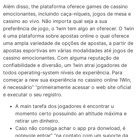
Além disso, the plataforma oferece games de cassino
emocionantes, incluindo caça-níqueis, jogos de mesa e
cassino ao vivo. Não importa qual seja a sua
preferência de jogo, o 1win tem algo an oferecer. O 1win
é uma plataforma sobre apostas online o qual oferece
uma ampla variedade de opções de apostas, a partir de
apostas esportivas em várias modalidades até jogos de
cassino emocionantes. Com alguma reputação de
confiabilidade e diversão, um 1win atrai jogadores de
todos operating-system níveis de experiência. Para
começar a new sua experiência no cassino online 1Win,
é necessário” “primeiramente acessar o web site oficial
e executar o seu registro.
A main tarefa dos jogadores é encontrar u
momento certo possuindo an altitude máxima e
retirar um dinheiro.
Caso não consiga achar o app pra donwload, é
notevole entrar” “na contato com um suporte da