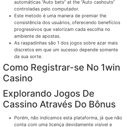
automáticas “Auto bets” at the “Auto cashouts”
controladas pelo computador.
Este metodo é uma manera de premiar the
consistência dos usuários, oferecendo benefícios
progressivos que valorizam cada escolha no
ambiente de apostas.
As raspadinhas são 1 dos jogos sobre azar mais
discretos em que um sucesso depende somente
da sua sorte.
Como Registrar-se No 1win
Casino
Explorando Jogos De
Cassino Através Do Bônus
Porém, não indicamos esta plataforma, já que não
conta com uma licença devidamente visível e