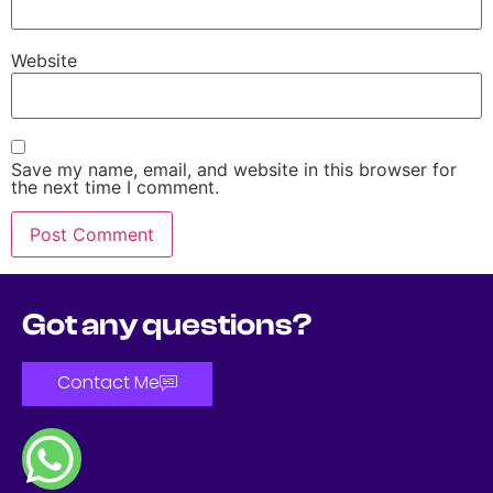
Website
Save my name, email, and website in this browser for
the next time I comment.
Got any questions?
Contact Me