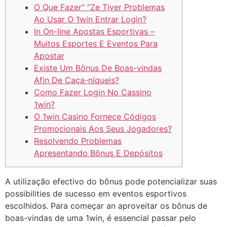
O Que Fazer” “Ze Tiver Problemas
Ao Usar O 1win Entrar Login?
In On-line Apostas Esportivas –
Muitos Esportes E Eventos Para
Apostar
Existe Um Bônus De Boas-vindas
Afin De Caça-níqueis?
Como Fazer Login No Cassino
1win?
O 1win Casino Fornece Códigos
Promocionais Aos Seus Jogadores?
Resolvendo Problemas
Apresentando Bônus E Depósitos
A utilização efectivo do bônus pode potencializar suas
possibilities de sucesso em eventos esportivos
escolhidos. Para começar an aproveitar os bônus de
boas-vindas de uma 1win, é essencial passar pelo