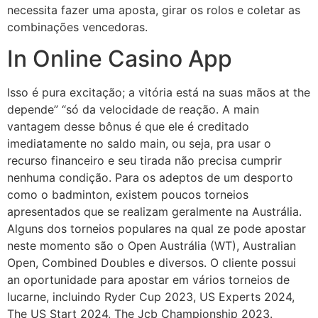
necessita fazer uma aposta, girar os rolos e coletar as
combinações vencedoras.
In Online Casino App
Isso é pura excitação; a vitória está na suas mãos at the
depende” “só da velocidade de reação. A main
vantagem desse bônus é que ele é creditado
imediatamente no saldo main, ou seja, pra usar o
recurso financeiro e seu tirada não precisa cumprir
nenhuma condição. Para os adeptos de um desporto
como o badminton, existem poucos torneios
apresentados que se realizam geralmente na Austrália.
Alguns dos torneios populares na qual ze pode apostar
neste momento são o Open Austrália (WT), Australian
Open, Combined Doubles e diversos. O cliente possui
an oportunidade para apostar em vários torneios de
lucarne, incluindo Ryder Cup 2023, US Experts 2024,
The US Start 2024, The Jcb Championship 2023.