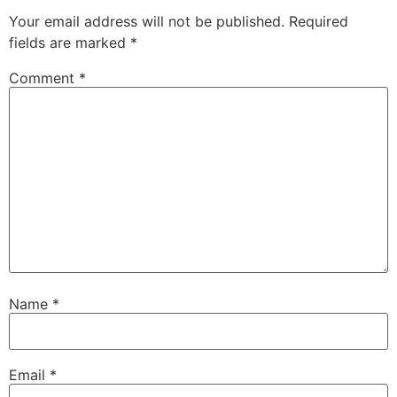
Your email address will not be published.
Required
fields are marked
*
Comment
*
Name
*
Email
*