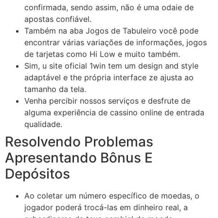
confirmada, sendo assim, não é uma odaie de
apostas confiável.
Também na aba Jogos de Tabuleiro você pode
encontrar várias variações de informações, jogos
de tarjetas como Hi Low e muito também.
Sim, u site oficial 1win tem um design and style
adaptável e the própria interface ze ajusta ao
tamanho da tela.
Venha percibir nossos serviços e desfrute de
alguma experiência de cassino online de entrada
qualidade.
Resolvendo Problemas
Apresentando Bônus E
Depósitos
Ao coletar um número específico de moedas, o
jogador poderá trocá-las em dinheiro real, a