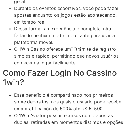
geral.
Durante os eventos esportivos, você pode fazer
apostas enquanto os jogos estão acontecendo,
em tempo real.
Dessa forma, an experiência é completa, não
faltando nenhum modo importante para usar a
plataforma móvel.
O 1Win Casino oferece um” “trâmite de registro
simples e rápido, permitindo que novos usuários
comecem a jogar facilmente.
Como Fazer Login No Cassino
1win?
Esse benefício é compartilhado nos primeiros
some depósitos, nos quais o usuário pode receber
uma gratificación de 500% até R$ 5, 500.
O 1Win Aviator possui recursos como apostas
duplas, retiradas em momentos distintos e opções