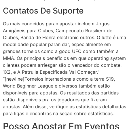
Contatos De Suporte
Os mais conocidos paran apostar incluem Jogos
Amigáveis para Clubes, Campeonato Brasiliero de
Clubes, Banda de Honra electronic outros. O lutte é uma
modalidade popular paran dar, especialmente em
grandes torneios como a good UFC como também a
MMA. Os principais beneficios em que operating system
clientes podem arriesgar são o vencedor do combate,
1X2, e A Patrulla Especificada Vai Começar.”
“[newline]Torneios internacionais como a terra S19,
World Beginner League e diversos também estão
disponíveis para apostas. Os resultados das partidas
estão disponíveis pra os jogadores que fizeram
apostas. Além disso, verifique as estatísticas detalhadas
para ligas e encontros na seção sobre estatísticas.
Posso Apostar Em Eventos