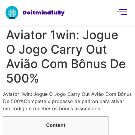
Doitmindfully
Aviator 1win: Jogue
O Jogo Carry Out
Avião Com Bônus De
500%
Aviator 1win: Jogue O Jogo Carry Out Avião Com Bônus
De 500%
Complete u processo de padrón para ativar
um código e receber os bônus associados.
Content