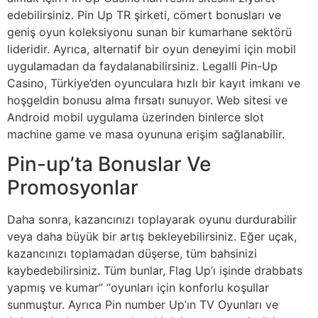
edebilirsiniz. Pin Up TR şirketi, cömert bonusları ve
geniş oyun koleksiyonu sunan bir kumarhane sektörü
lideridir. Ayrıca, alternatif bir oyun deneyimi için mobil
uygulamadan da faydalanabilirsiniz. Legalli Pin-Up
Casino, Türkiye’den oyunculara hızlı bir kayıt imkanı ve
hoşgeldin bonusu alma fırsatı sunuyor. Web sitesi ve
Android mobil uygulama üzerinden binlerce slot
machine game ve masa oyununa erişim sağlanabilir.
Pin-up’ta Bonuslar Ve
Promosyonlar
Daha sonra, kazancınızı toplayarak oyunu durdurabilir
veya daha büyük bir artış bekleyebilirsiniz. Eğer uçak,
kazancınızı toplamadan düşerse, tüm bahsinizi
kaybedebilirsiniz. Tüm bunlar, Flag Up’ı işinde drabbats
yapmış ve kumar” “oyunları için konforlu koşullar
sunmuştur. Ayrıca Pin number Up’ın TV Oyunları ve