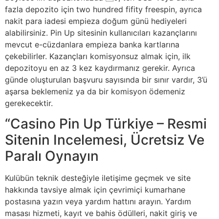
fazla depozito için two hundred fifity freespin, ayrıca
nakit para iadesi empieza doğum günü hediyeleri
alabilirsiniz. Pin Up sitesinin kullanıcıları kazançlarını
mevcut e-cüzdanlara empieza banka kartlarına
çekebilirler. Kazançları komisyonsuz almak için, ilk
depozitoyu en az 3 kez kaydırmanız gerekir. Ayrıca
günde oluşturulan başvuru sayısında bir sınır vardır, 3’ü
aşarsa beklemeniz ya da bir komisyon ödemeniz
gerekecektir.
“Casino Pin Up Türkiye – Resmi
Sitenin Incelemesi, Ücretsiz Ve
Paralı Oynayın
Kulübün teknik desteğiyle iletişime geçmek ve site
hakkında tavsiye almak için çevrimiçi kumarhane
postasına yazın veya yardım hattını arayın. Yardım
masası hizmeti, kayıt ve bahis ödülleri, nakit giriş ve