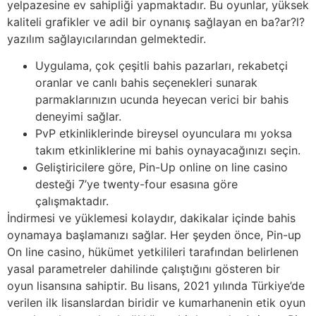
yelpazesine ev sahipliği yapmaktadır. Bu oyunlar, yüksek
kaliteli grafikler ve adil bir oynanış sağlayan en ba?ar?l?
yazılım sağlayıcılarından gelmektedir.
Uygulama, çok çeşitli bahis pazarları, rekabetçi
oranlar ve canlı bahis seçenekleri sunarak
parmaklarınızın ucunda heyecan verici bir bahis
deneyimi sağlar.
PvP etkinliklerinde bireysel oyunculara mı yoksa
takım etkinliklerine mi bahis oynayacağınızı seçin.
Geliştiricilere göre, Pin-Up online on line casino
desteği 7’ye twenty-four esasına göre
çalışmaktadır.
İndirmesi ve yüklemesi kolaydır, dakikalar içinde bahis
oynamaya başlamanızı sağlar. Her şeyden önce, Pin-up
On line casino, hükümet yetkilileri tarafından belirlenen
yasal parametreler dahilinde çalıştığını gösteren bir
oyun lisansına sahiptir. Bu lisans, 2021 yılında Türkiye’de
verilen ilk lisanslardan biridir ve kumarhanenin etik oyun