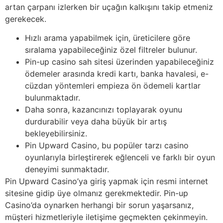
artan çarpanı izlerken bir uçağın kalkışını takip etmeniz
gerekecek.
Hızlı arama yapabilmek için, üreticilere göre
sıralama yapabileceğiniz özel filtreler bulunur.
Pin-up casino sah sitesi üzerinden yapabileceğiniz
ödemeler arasında kredi kartı, banka havalesi, e-
cüzdan yöntemleri empieza ön ödemeli kartlar
bulunmaktadır.
Daha sonra, kazancınızı toplayarak oyunu
durdurabilir veya daha büyük bir artış
bekleyebilirsiniz.
Pin Upward Casino, bu popüler tarzı casino
oyunlarıyla birleştirerek eğlenceli ve farklı bir oyun
deneyimi sunmaktadır.
Pin Upward Casino’ya giriş yapmak için resmi internet
sitesine gidip üye olmanız gerekmektedir. Pin-up
Casino’da oynarken herhangi bir sorun yaşarsanız,
müşteri hizmetleriyle iletişime geçmekten çekinmeyin.