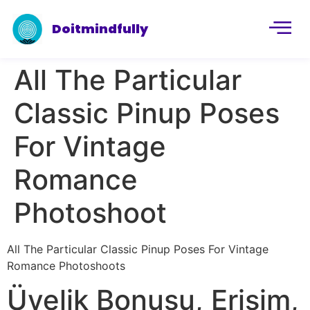
Doitmindfully
All The Particular
Classic Pinup Poses
For Vintage
Romance
Photoshoot
All The Particular Classic Pinup Poses For Vintage
Romance Photoshoots
Üyelik Bonusu, Erişim,