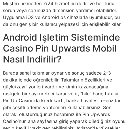
Müşteri hizmetleri 7/24 hizmetinizdedir ve her türlü
sorun veya sorunuzda dimension yardımcı olabilirler.
Uygulama iOS ve Android os cihazlarla uyumludur, bu
da onu geniş bir kullanıcı yelpazesi için erişilebilir kılar.
Android Işletim Sisteminde
Casino Pin Upwards Mobil
Nasıl Indirilir?
Burada sanal takımlar oynar ve sonuç sadece 2-3
dakika içinde öğrenilebilir. Takımların özellikleri ve
güçlü/zayıf yönleri vardır ve kimin kazanacağına
rastgele bir sayı üreteci karar verir, “hile” hariç tutulur.
Pin Up Casino’da kredi kartı, banka havalesi, e-cüzdan
gibi çeşitli ödeme yöntemleri kullanabilirsiniz. Son
olarak, oluşturduğunuz hesabınız ile Pin Upwards
Casino’nun ana sayfasına giriş yaparak dilediğiniz oyunu
seçip keyifli vakit geçirebilirsiniz. Aviator’da yüksekler