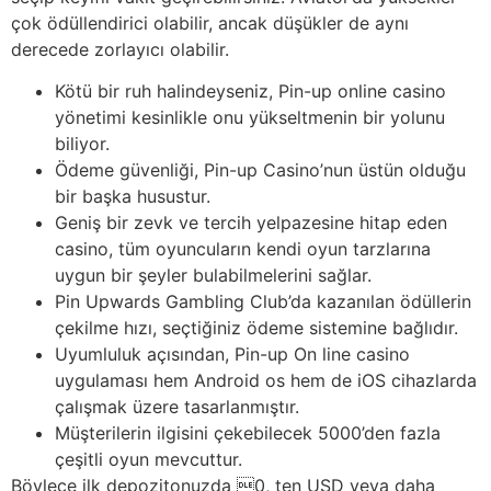
çok ödüllendirici olabilir, ancak düşükler de aynı
derecede zorlayıcı olabilir.
Kötü bir ruh halindeyseniz, Pin-up online casino
yönetimi kesinlikle onu yükseltmenin bir yolunu
biliyor.
Ödeme güvenliği, Pin-up Casino’nun üstün olduğu
bir başka husustur.
Geniş bir zevk ve tercih yelpazesine hitap eden
casino, tüm oyuncuların kendi oyun tarzlarına
uygun bir şeyler bulabilmelerini sağlar.
Pin Upwards Gambling Club’da kazanılan ödüllerin
çekilme hızı, seçtiğiniz ödeme sistemine bağlıdır.
Uyumluluk açısından, Pin-up On line casino
uygulaması hem Android os hem de iOS cihazlarda
çalışmak üzere tasarlanmıştır.
Müşterilerin ilgisini çekebilecek 5000’den fazla
çeşitli oyun mevcuttur.
Böylece ilk depozitonuzda 0, ten USD veya daha