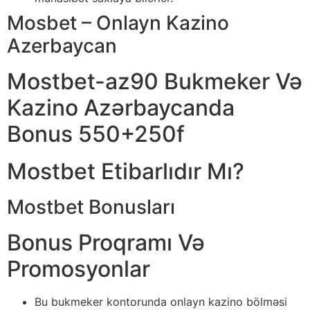
Mosbet – Onlayn Kazino
Azerbaycan
Mostbet-az90 Bukmeker Və
Kazino Azərbaycanda
Bonus 550+250f
Mostbet Etibarlıdır Mı?
Mostbet Bonusları
Bonus Proqramı Və
Promosyonlar
Bu bukmeker kontorunda onlayn kazino bölməsi