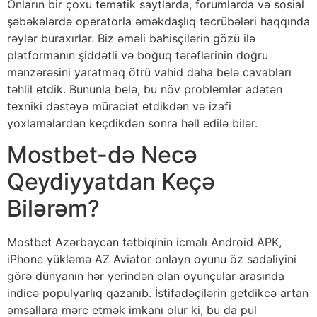
Onların bir çoxu tematik saytlarda, forumlarda və sosial
şəbəkələrdə operatorla əməkdaşlıq təcrübələri haqqında
rəylər buraxırlar. Biz əməli bahisçilərin gözü ilə
platformanın şiddətli və boğuq tərəflərinin doğru
mənzərəsini yaratmaq ötrü vahid daha belə cavabları
təhlil etdik. Bununla belə, bu növ problemlər adətən
texniki dəstəyə müraciət etdikdən və izafi
yoxlamalardan keçdikdən sonra həll edilə bilər.
Mostbet-də Necə
Qeydiyyatdan Keçə
Bilərəm?
Mostbet Azərbaycan tətbiqinin icmalı Android APK,
iPhone yükləmə AZ Aviator onlayn oyunu öz sadəliyini
görə dünyanın hər yerindən olan oyunçular arasında
indicə populyarlıq qazanıb. İstifadəçilərin getdikcə artan
əmsallara mərc etmək imkanı olur ki, bu da pul