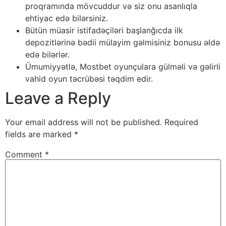
proqramında mövcuddur və siz onu asanlıqla
ehtiyac edə bilərsiniz.
Bütün müasir istifadəçiləri başlanğıcda ilk
depozitlərinə bədii mülayim gəlmisiniz bonusu əldə
edə bilərlər.
Ümumiyyətlə, Mostbet oyunçulara gülməli və gəlirli
vahid oyun təcrübəsi təqdim edir.
Leave a Reply
Your email address will not be published.
Required
fields are marked
*
Comment
*