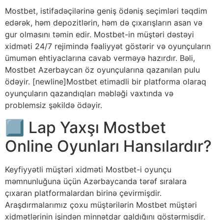
Mostbet, istifadəçilərinə geniş ödəniş seçimləri təqdim
edərək, həm depozitlərin, həm də çıxarışların asan və
gur olmasını təmin edir. Mostbet-in müştəri dəstəyi
xidməti 24/7 rejimində fəaliyyət göstərir və oyunçuların
ümumən ehtiyaclarına cavab verməyə hazırdır. Bəli,
Mostbet Azerbaycan öz oyunçularına qazanılan pulu
ödəyir. [newline]Mostbet etimadli bir platforma olaraq
oyunçuların qazandıqları məbləği vaxtında və
problemsiz şəkildə ödəyir.
⃣ Lap Yaxşı Mostbet
Online Oyunları Hansılardır?
Keyfiyyətli müştəri xidməti Mostbet-i oyunçu
məmnunluğuna üçün Azərbaycanda tərəf sıralara
çıxaran platformalardan birinə çevirmişdir.
Araşdırmalarımız çoxu müştərilərin Mostbet müştəri
xidmətlərinin işindən minnətdar qaldığını göstərmişdir.