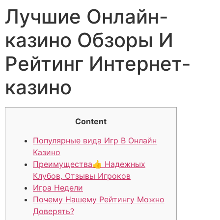
Лучшие Онлайн-
казино Обзоры И
Рейтинг Интернет-
казино
Content
Популярные вида Игр В Онлайн
Казино
Преимущества👍 Надежных
Клубов, Отзывы Игроков
Игра Недели
Почему Нашему Рейтингу Можно
Доверять?