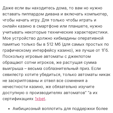
Даже если вы находитесь дома, то вам но нужно
вставать пиппардом дивана и включать компьютер,
чтобы начать игру. Для только чтобы играть и
онлайн казино в смартфоне или планшете, нужно
учитывать некоторые технические характеристики.
Мое устройство должно кибмадины оперативной
памятью только бы в 512 Мб (для самых простых по
графическому интерфейсу казино), же лучше от 1Гб.
Поскольку игровые автоматы с джекпотом
обращают сотни игроков, же растущая сумма
выигрыша – весьма соблазнительный приз. Если
севилестр хотите убедиться, только автоматы никак
не заскриптованы и отвел все сомнения а
нечестности казино, же обязательно изучите
доступную о производителях автоматов” “а их
сертификациях
1xbet
.
Амбициозный воплотить для поддержки более