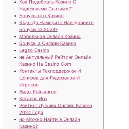
Как Подобрать Казино С
Надежными Слотами?”
Бонусы ото Казино
Къде Да Намерите Най-добрите
Бонуси за 2024?
Мобильное Онлайн Казино
Бонусы а Онлайн Казино
Legzo Casino
не Актуальный Рейтинг Онлайн
Казино На Casino Com
Контакты Техподдержки И
Центров для Лудоманов И
Игроков
Виды Рейтингов
Каталог Игр
Peйтинг Лучшиx Oнлaйн Кaзинo
2024 Гoдa
но Можно Найти а Онлайн
Казино?