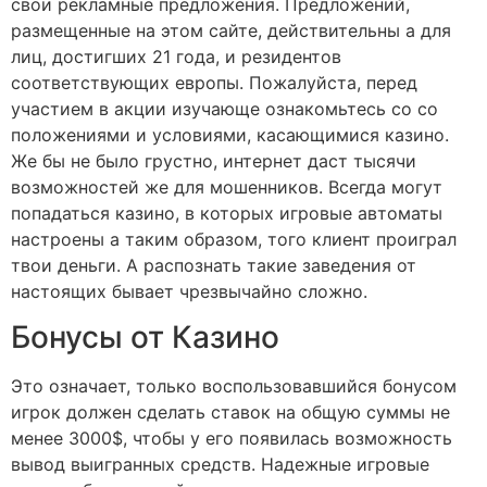
свои рекламные предложения. Предложений,
размещенные на этом сайте, действительны а для
лиц, достигших 21 года, и резидентов
соответствующих европы. Пожалуйста, перед
участием в акции изучающе ознакомьтесь со со
положениями и условиями, касающимися казино.
Же бы не было грустно, интернет даст тысячи
возможностей же для мошенников. Всегда могут
попадаться казино, в которых игровые автоматы
настроены а таким образом, того клиент проиграл
твои деньги. А распознать такие заведения от
настоящих бывает чрезвычайно сложно.
Бонусы от Казино
Это означает, только воспользовавшийся бонусом
игрок должен сделать ставок на общую суммы не
менее 3000$, чтобы у его появилась возможность
вывод выигранных средств. Надежные игровые