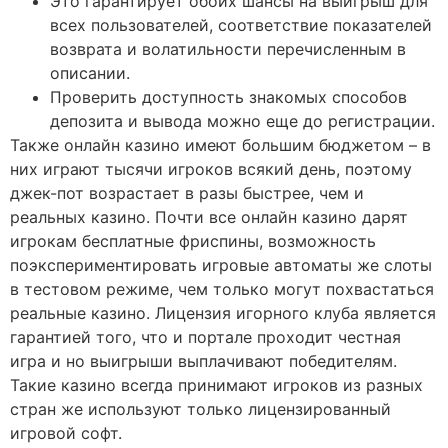
Это гарантирует обоих шансы на выигрыш для
всех пользователей, соответствие показателей
возврата и волатильности перечисленным в
описании.
Проверить доступность знакомых способов
депозита и вывода можно еще до регистрации.
Также онлайн казино имеют большим бюджетом – в
них играют тысячи игроков всякий день, поэтому
джек-пот возрастает в разы быстрее, чем и
реальных казино. Почти все онлайн казино дарят
игрокам бесплатные фриспины, возможность
поэкспериментировать игровые автоматы же слоты
в тестовом режиме, чем только могут похвастаться
реальные казино. Лицензия игорного клуба является
гарантией того, что и портале проходит честная
игра и но выигрыши выплачивают победителям.
Такие казино всегда принимают игроков из разных
стран же используют только лицензированный
игровой софт.