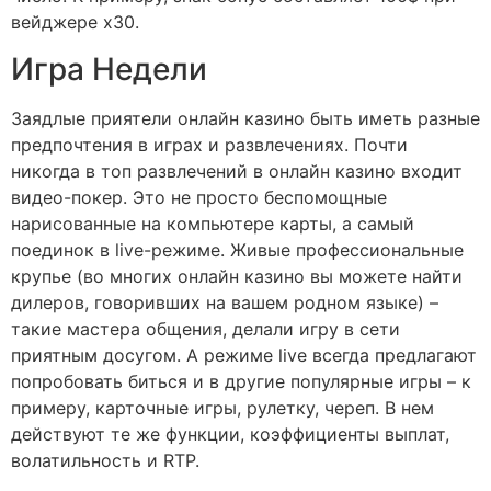
вейджере x30.
Игра Недели
Заядлые приятели онлайн казино быть иметь разные
предпочтения в играх и развлечениях. Почти
никогда в топ развлечений в онлайн казино входит
видео-покер. Это не просто беспомощные
нарисованные на компьютере карты, а самый
поединок в live-режиме. Живые профессиональные
крупье (во многих онлайн казино вы можете найти
дилеров, говоривших на вашем родном языке) –
такие мастера общения, делали игру в сети
приятным досугом. А режиме live всегда предлагают
попробовать биться и в другие популярные игры – к
примеру, карточные игры, рулетку, череп. В нем
действуют те же функции, коэффициенты выплат,
волатильность и RTP.