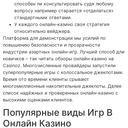
способен ли консультировать судя любому
вопросу например старается «отделаться»
стандартными ответами.
У каждого онлайн-казино своя стратегия
относительно вейджера.
Платформа для демонстрации мы усилий по
повышению безопасности и прозрачности
индустрии азартных онлайн-игр. Лучший способ дли
новичков – так читать обзоры онлайн-казино на
Casinoz. Многочисленные провайдеры запустили
суперпопулярные игры с колоссальное джекпотами.
Время ото времени клиенты срывают
многомиллионные накопительные джекпоты. Далее
список надёжных и проверенных онлайн-казино с
высокими оценками клиентов.
Популярные виды Игр В
Онлайн Казино