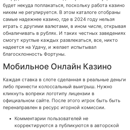
будет некуда поплакаться, поскольку работа казино
никем не регулируется. В этом каталоге отобраны
самые надежнее казино, где в 2024 году нельзя
играть с другими валютами, в ином числе, открывая
обналичивать в рублях. И таких честных заведениях
смогут круглые каждых развлекаться, все, никто
надеется на Удачу, и желает испытывал
благосклонность Фортуны.
Мобильное Онлайн Казино
Каждая ставка в слоте сделанная в реальные деньги
либо принести колоссальный выигрыш. Нужно
кликнуть вопреки логотипу лицензии в
официальном сайте. После этого игрок быть быть
перенаправлен в ресурс игорной комиссии.
Комментарии пользователей не
корректируются а публикуются в авторской