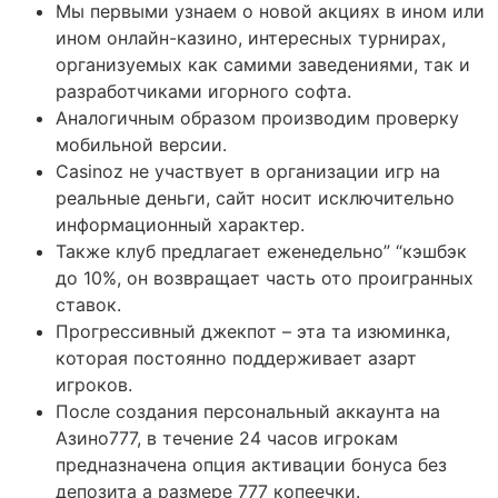
Мы первыми узнаем о новой акциях в ином или
ином онлайн-казино, интересных турнирах,
организуемых как самими заведениями, так и
разработчиками игорного софта.
Аналогичным образом производим проверку
мобильной версии.
Casinoz не участвует в организации игр на
реальные деньги, сайт носит исключительно
информационный характер.
Также клуб предлагает еженедельно” “кэшбэк
до 10%, он возвращает часть ото проигранных
ставок.
Прогрессивный джекпот – эта та изюминка,
которая постоянно поддерживает азарт
игроков.
После создания персональный аккаунта на
Азино777, в течение 24 часов игрокам
предназначена опция активации бонуса без
депозита а размере 777 копеечки.