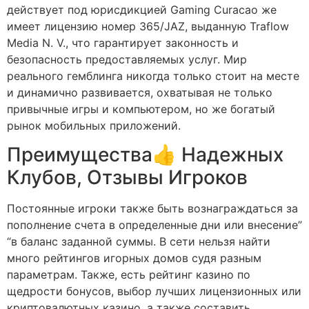
действует под юрисдикцией Gaming Curacao же
имеет лицензию номер 365/JAZ, выданную Traflow
Media N. V., что гарантирует законность и
безопасность предоставляемых услуг. Мир
реального гемблинга никогда только стоит на месте
и динамично развивается, охватывая не только
привычные игры и компьютером, но же богатый
рынок мобильных приложений.
Преимущества👍 Надежных
Клубов, Отзывы Игроков
Постоянные игроки также быть вознаграждаться за
пополнение счета в определенные дни или внесение”
“в баланс заданной суммы. В сети нельзя найти
много рейтингов игорных домов судя разным
параметрам. Также, есть рейтинг казино по
щедрости бонусов, выбор лучших лицензионных или
криптовалютных казино, а также составить