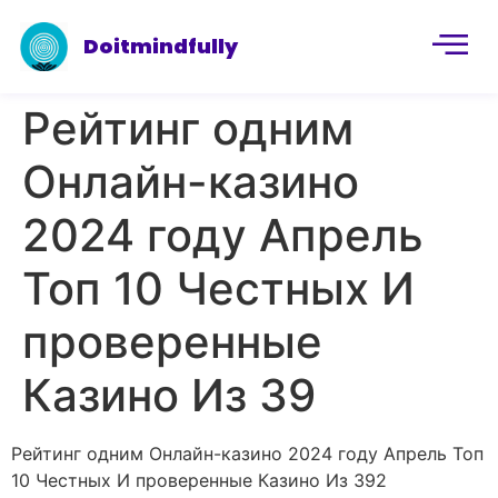
Doitmindfully
Рейтинг одним
Онлайн-казино
2024 году Апрель
Топ 10 Честных И
проверенные
Казино Из 39
Рейтинг одним Онлайн-казино 2024 году Апрель Топ
10 Честных И проверенные Казино Из 392