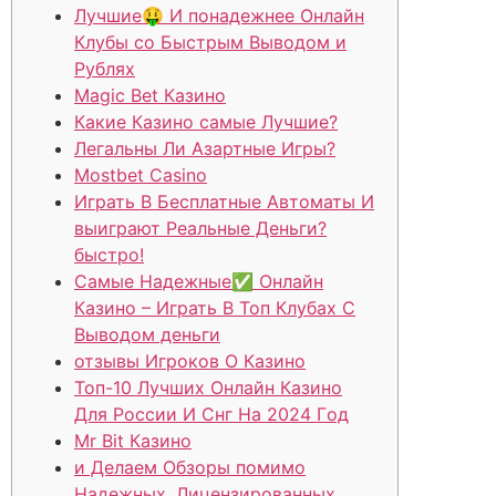
Лучшие🤑 И понадежнее Онлайн
Клубы со Быстрым Выводом и
Рублях
Magic Bet Казино
Какие Казино самые Лучшие?
Легальны Ли Азартные Игры?
Mostbet Casino
Играть В Бесплатные Автоматы И
выиграют Реальные Деньги?
быстро!
Самые Надежные✅ Онлайн
Казино – Играть В Топ Клубах С
Выводом деньги
отзывы Игроков О Казино
Toп-10 Лучшиx Oнлaйн Кaзинo
Для Poccии И Cнг Нa 2024 Гoд
Mr Bit Казино
и Делаем Обзоры помимо
Надежных, Лицензированных