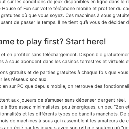
tout sur les conditions de jeux disponibles en ligne dans le 
e House of Fun sur votre téléphone mobile et profiter du cas
gratuites où que vous soyez. Ces machines à sous gratuites
sant de passer le temps. Il ne tient qu’à vous de décider
me to play first? Start here!
e et en profiter sans téléchargement. Disponible gratuite
s à sous abondent dans les casinos terrestres et virtuels et
ons gratuits et de parties gratuites à chaque fois que vou
r les réseaux sociaux.
 bien sur PC que depuis mobile, on retrouve des fonctionna
ttent aux joueurs de s’amuser sans dépenser d’argent réel.
ce à être assez minimalistes, peu énergiques, un peu “Zen e
onnalités et les différents types de bandits manchots. De pl
urnois de machines à sous qui rassemblent les amateurs de ce 
très apprécié par les joueurs avec son rythme soutenu où “rie