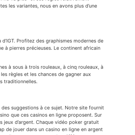
utes les variantes, nous en avons plus d’une
u d’IGT. Profitez des graphismes modernes de
e à pierres précieuses. Le continent africain
es à sous à trois rouleaux, à cinq rouleaux, à
e les règles et les chances de gagner aux
traditionnelles.
 des suggestions à ce sujet. Notre site fournit
sino que ces casinos en ligne proposent. Sur
es jeux d’argent. Chaque vidéo poker gratuit
cap de jouer dans un casino en ligne en argent