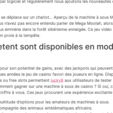
ar logiciel et régulièrement nous ajoutons les nouveautés q
 se déplace sur un chariot… Aperçu de la machine à sous 
us n’avez pas encore entendu parler de Mega Moolah, alors
s emmène dans la forêt sibérienne enneigée. Ce jeu vidéo ex
en proie à la tempête.
tent sont disponibles en mo
 pour son potentiel de gains, avec des jackpots qui peuve
s années le jeu de casino favori des joueurs en ligne. Dis
es ou free slots permettent
lucky8
aux utilisateurs de tester
mment gagner sur une machine à sous de casino ? Si oui, c
s’offre à vous. Ces jeux procurent une expérience excitante 
ultitude d’options pour les amateurs de machines à sous.
 compagnie des animaux emblématiques africains.