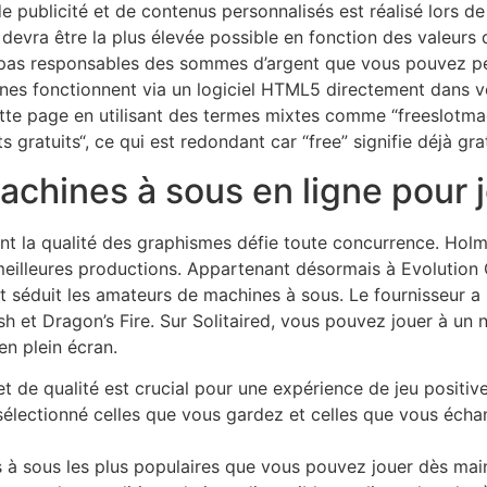
e publicité et de contenus personnalisés est réalisé lors de 
n devra être la plus élevée possible en fonction des valeur
s responsables des sommes d’argent que vous pouvez per
es fonctionnent via un logiciel HTML5 directement dans vo
tte page en utilisant des termes mixtes comme “freeslotmach
gratuits“, ce qui est redondant car “free” signifie déjà grat
chines à sous en ligne pour j
nt la qualité des graphismes défie toute concurrence. Hol
meilleures productions. Appartenant désormais à Evolution
t séduit les amateurs de machines à sous. Le fournisseur a
 et Dragon’s Fire. Sur Solitaired, vous pouvez jouer à un no
en plein écran.
 et de qualité est crucial pour une expérience de jeu positive
r sélectionné celles que vous gardez et celles que vous éch
à sous les plus populaires que vous pouvez jouer dès main