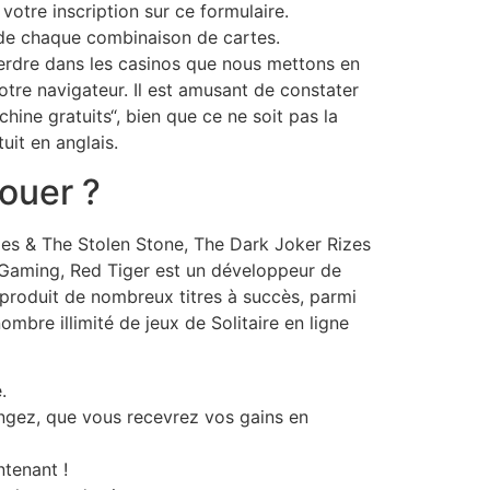
votre inscription sur ce formulaire.
s de chaque combinaison de cartes.
dre dans les casinos que nous mettons en
tre navigateur. Il est amusant de constater
ine gratuits“, bien que ce ne soit pas la
uit en anglais.
ouer ?
mes & The Stolen Stone, The Dark Joker Rizes
 Gaming, Red Tiger est un développeur de
 produit de nombreux titres à succès, parmi
mbre illimité de jeux de Solitaire en ligne
.
angez, que vous recevrez vos gains en
tenant !