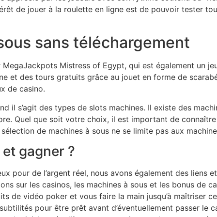
érêt de jouer à la roulette en ligne est de pouvoir tester to
sous sans téléchargement
r MegaJackpots Mistress of Egypt, qui est également un je
nne et des tours gratuits grâce au jouet en forme de scarabé
ux de casino.
 il s’agit des types de slots machines. Il existe des machin
ore. Quel que soit votre choix, il est important de connaîtr
élection de machines à sous ne se limite pas aux machines 
 et gagner ?
ux pour de l’argent réel, nous avons également des liens et
ns sur les casinos, les machines à sous et les bonus de ca
its de vidéo poker et vous faire la main jusqu’à maîtriser c
subtilités pour être prêt avant d’éventuellement passer le 