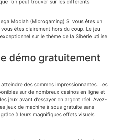
ue l’on peut trouver sur les différents
Mega Moolah (Microgaming) Si vous êtes un
 vous êtes clairement hors du coup. Le jeu
ceptionnel sur le thème de la Sibérie utilise
de démo gratuitement
nt atteindre des sommes impressionnantes. Les
ponibles sur de nombreux casinos en ligne et
 les jeux avant d’essayer en argent réel. Avez-
es jeux de machine à sous gratuite sans
grâce à leurs magnifiques effets visuels.