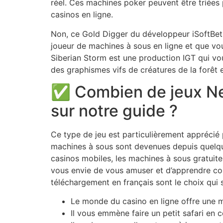
réel. Ces machines poker peuvent être triées p
casinos en ligne.
Non, ce Gold Digger du développeur iSoftBet
joueur de machines à sous en ligne et que vo
Siberian Storm est une production IGT qui vou
des graphismes vifs de créatures de la forêt 
✅ Combien de jeux Ne
sur notre guide ?
Ce type de jeu est particulièrement apprécié
machines à sous sont devenues depuis quelque
casinos mobiles, les machines à sous gratuit
vous envie de vous amuser et d’apprendre co
téléchargement en français sont le choix qui 
Le monde du casino en ligne offre une m
Il vous emmène faire un petit safari en