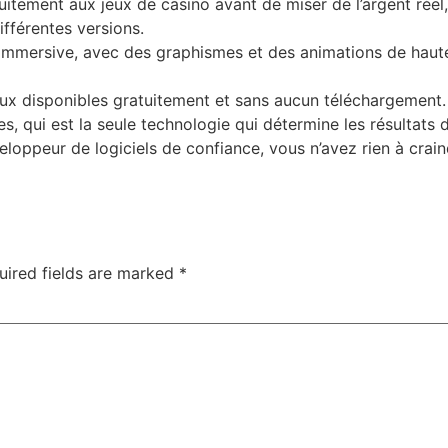
uitement aux jeux de casino avant de miser de l’argent réel,
ifférentes versions.
immersive, avec des graphismes et des animations de haute 
jeux disponibles gratuitement et sans aucun téléchargement.
, qui est la seule technologie qui détermine les résultats 
loppeur de logiciels de confiance, vous n’avez rien à crain
uired fields are marked
*