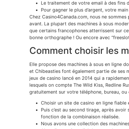
Le traitement de votre email à des fins d
Pour gagner le plus d’argent, votre mai
Chez Casino4Canada.com, nous ne sommes pa
avant. La plupart des machines à sous modern
que certains francophones atterrissent sur ce
bonne orthographe ! Ou encore avec “freeslots 
Comment choisir les ma
Elle propose des machines à sous en ligne do
et Chibeasties font également partie de ses 
jeux de casino lancé en 2014 qui a rapidemen
lesquels on compte The Wild Kiss, Redline Rush
gratuitement sur votre téléphone, bureau, ou 
Choisir un site de casino en ligne fiable
Puis c’est au second tirage, après avoi
fonction de la combinaison réalisée.
Nous avons une collection des machines 