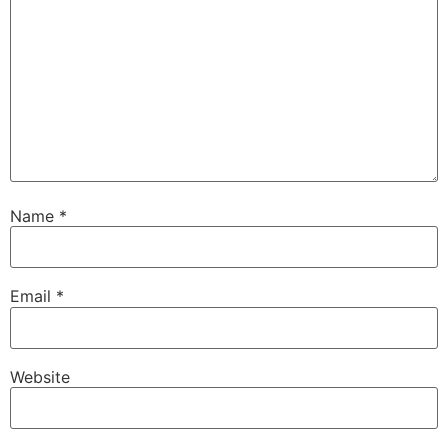
Name
*
Email
*
Website