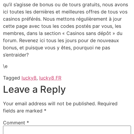
qu’il s’agisse de bonus ou de tours gratuits, nous avons
ici toutes les dernières et meilleures offres de
tous vos
casinos préférés. Nous mettons régulièrement à jour
cette page avec tous les codes postés par vous, les
membres, dans la section « Casinos sans dépôt » du
forum. Revenez ici tous les jours pour de nouveaux
bonus, et puisque vous y êtes, pourquoi ne pas
s’entraider?
\e
Tagged
lucky8
,
lucky8 FR
Leave a Reply
Your email address will not be published.
Required
fields are marked
*
Comment
*