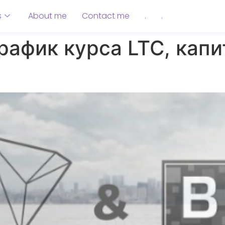
s
About me
Contact me
.
.
рафик курса LTC, кап