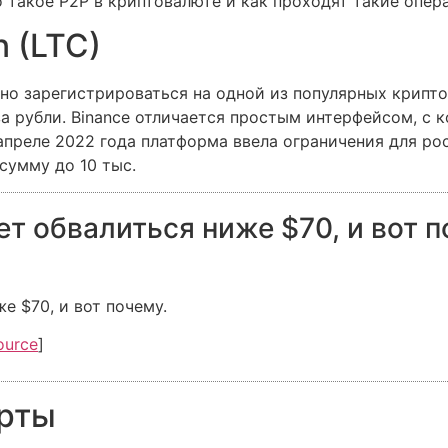
о такое P2P в криптовалюте и как проходят такие опер
n (LTC)
чно зарегистрироваться на одной из популярных крипт
 рубли. Binance отличается простым интерфейсом, с к
апреле 2022 года платформа ввела ограничения для ро
сумму до 10 тыс.
ет обвалиться ниже $70, и вот п
е $70, и вот почему.
ource
]
арты