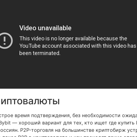
криптовалюты
ыстрое время подтверждения, без необходимости ожи
bit — хороший вариант для тех, кто ищет где купить L
россиян. P2P-торговля на большинстве криптобирж уст