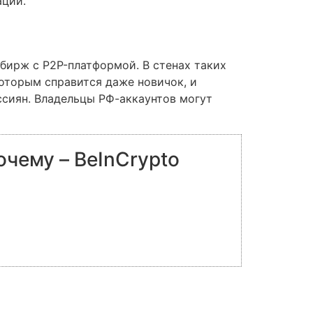
ации.
обирж с P2P-платформой. В стенах таких
оторым справится даже новичок, и
ссиян. Владельцы РФ-аккаунтов могут
очему – BeInCrypto