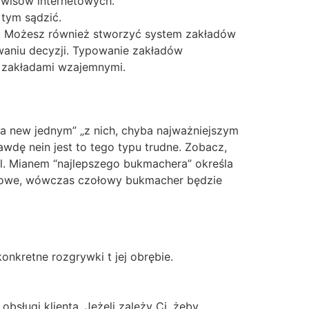
rwisów internetowych.
 tym sądzić.
zę. Możesz również stworzyć system zakładów
waniu decyzji. Typowanie zakładów
t zakładami wzajemnymi.
 a new jednym” „z nich, chyba najważniejszym
wdę nein jest to tego typu trudne. Zobacz,
ll. Mianem “najlepszego bukmachera” określa
niszowe, wówczas czołowy bukmacher będzie
onkretne rozgrywki t jej obrębie.
obsługi klienta. Jeżeli zależy Ci, żeby