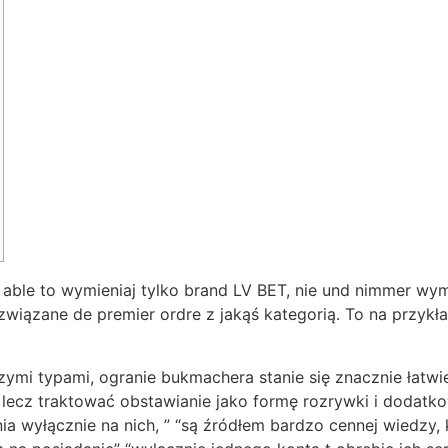
able to wymieniaj tylko brand LV BET, nie und nimmer wy
wiązane de premier ordre z jakąś kategorią. To na przykła
ymi typami, ogranie bukmachera stanie się znacznie łatwie
 lecz traktować obstawianie jako formę rozrywki i dodatk
ia wyłącznie na nich, ” “są źródłem bardzo cennej wiedzy