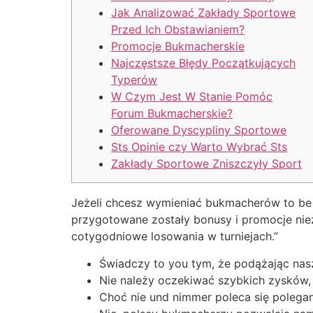
Jak Analizować Zakłady Sportowe
Przed Ich Obstawianiem?
Promocje Bukmacherskie
Najczęstsze Błędy Początkujących
Typerów
W Czym Jest W Stanie Pomóc
Forum Bukmacherskie?
Oferowane Dyscypliny Sportowe
Sts Opinie ️czy Warto Wybrać Sts
Zakłady Sportowe Zniszczyły Sport
Jeżeli chcesz wymieniać bukmacherów to be 
przygotowane zostały bonusy i promocje niez
cotygodniowe losowania w turniejach.”
Świadczy to you tym, że podążając nasz
Nie należy oczekiwać szybkich zysków,
Choć nie und nimmer poleca się polegan