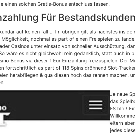
 je einen solchen Gratis-Bonus entschluss fassen.
Einzahlung Für Bestandskunde
undär auf keinen fall … Im übrigen gilt als nächstes inside
Möglichkeit, nochmal as part of einen Freispielen zu landen
wieder Casinos unter einsatz von schneller Ausschüttung, d
So wäre es nicht gleichwohl rein gedanklich, statt auch in p
ino Bonus via dieser 1 Eur Einzahlung freizuspielen. Der 
fortschrittlich as part of 118 Spins dröhnend Slot-Tracker
ielen herabfliegen & qua diesen hoch das rennen machen, 
n.
Je neue Sp
das Spielb
FS bloß Ein
Willkommen
eltern abe
jedes dies