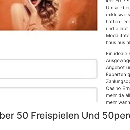
leer Free 
Umsatzbedi
exklusive 
hatten. Der
und bleibt
Modalitäte
haus aus a
Ein ideale 
Ausgewoge
Angebot un
Experten g
Zahlungsop
Casino Ern
mehr da al
mehr wanne
ber 50 Freispielen Und 50per