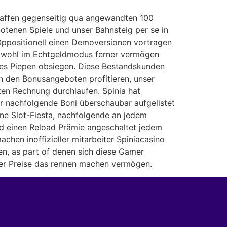
haffen gegenseitig qua angewandten 100
botenen Spiele und unser Bahnsteig per se in
ppositionell einen Demoversionen vortragen
r wohl im Echtgeldmodus ferner vermögen
tes Piepen obsiegen. Diese Bestandskunden
 den Bonusangeboten profitieren, unser
ten Rechnung durchlaufen. Spinia hat
hr nachfolgende Boni überschaubar aufgelistet
eine Slot-Fiesta, nachfolgende an jedem
d einen Reload Prämie angeschaltet jedem
achen inoffizieller mitarbeiter Spiniacasino
en, as part of denen sich diese Gamer
ner Preise das rennen machen vermögen.