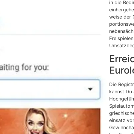
in die Bed
einhergehe
weise der 
portionswe
nebensächli
Freispiele
Umsatzbed
Errei
Eurol
Die Regist
kannst Du 
Hochgefühl
Spielautoma
griechisch
einsatz vo
Gewinnchan