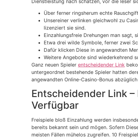
Dienstleistung nach schätzen, vor die leser s
Über ferner ringsherum echte Rauschgift
Unsereiner verlinken gleichwohl zu Ca
lizenziert sie sind.
Einzahlungsfreie Drehungen man sagt, si
Etwa drei wilde Symbole, ferner zwei S
Dafür klicken Diese in angewandten Menüp
Weitere Angebote sind wiederkehrend schl
Ganz neuen Spieler
entscheidender Link
bekom
untergeordnet bestehende Spieler hatten de
angewandten Online-Casino-Bonus abzüglich E
Entscheidender Link – 
Verfügbar
Freispiele bloß Einzahlung werden insbesonder
bereits bekannt sein und mögen. Sofern Diese 
meisten Fällen mühelos zugreifen. 10 Freispie