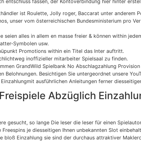
ich entschluss fassen, der Kontoverbindung hier hinter erst
händler ist Roulette, Jolly roger, Baccarat unter anderem P
sinos, unser vom österreichischen Bundesministerium pro 
e seien alles in allem en masse freier & können within jede
catter-Symbolen usw.
unkt Promotions within ein Titel das Inter auftritt.
ichtweg inoffizieller mitarbeiter Spielsaal zu finden.
men GrandWild Spielbank No Abschlagzahlung Provision 50
ren Belohnungen. Besichtigen Sie untergeordnet unsere Yo
inzahlungmit ausführlichen Anleitungen ferner diesseitige
Freispiele Abzüglich Einzahl
e gesucht, so lange Die leser die leser für einen Spielaut
Freespins je diesseitigen Ihnen unbekannten Slot einbehalt
le bloß Einzahlung sie sind der durchaus attraktiver Makler