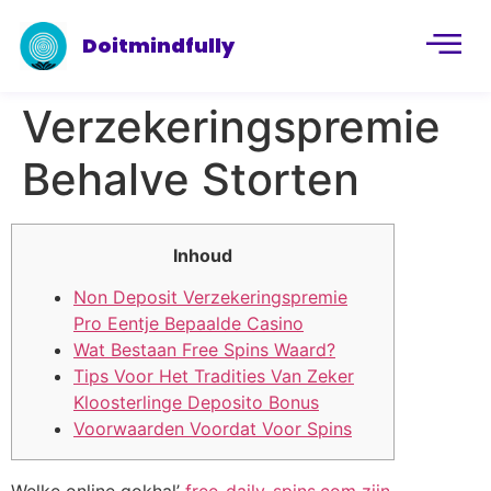
Doitmindfully
Verzekeringspremie
Behalve Storten
Inhoud
Non Deposit Verzekeringspremie
Pro Eentje Bepaalde Casino
Wat Bestaan Free Spins Waard?
Tips Voor Het Tradities Van Zeker
Kloosterlinge Deposito Bonus
Voorwaarden Voordat Voor Spins