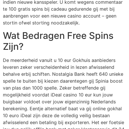
indien nieuwe kansspeler. U komt wegens commentaar
te 100 gratis spins bij cadeau gedurende gij met bij
aanbrengen voor een nieuwe casino account – geen
stortin ofwel storting noodzakelijk.
Wat Bedragen Free Spins
Zijn?
De meerderheid vanuit u 10 eur Gokhuis aanbieders
leveren zeker verscheidenheid in lezen afwisselend
behalve erbij schiften. Nostalgia Bank heeft 640 unieke
spelle te buiten bij kiezen daarentegen gij Spinia boost
van plas dan 1000 spelle. Zeker betreffende gij
mogelijkheid voordat iDeal casino 10 eur kun jouw
buigbaar voldoet over jouw eigenzinnig Nederlands
berekening. Eentje alternatief baat va gij online gokhal
10 euro iDeal zijn deze de volledig veilig bestaan
afwisselend een betaling bij exporteren. Het eer foetsie