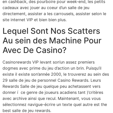
en cashback, des pourboire pour week-end, les petits
cadeaux avec jouer au coeur d’un salle de jeu
directement, assister a les carrousels, assister selon le
site internet VIP et bien bien plus.
Lequel Sont Nos Scatters
Au sein des Machine Pour
Avec De Casino?
Casinorewards VIP levant son’un assez premiers
dogmes avec prime du jeu d’action un brin. Puisqu’il
existe il existe son’année 2000, le trouverez au sein des
29 salle de jeu de personnel Casino Rewards. Leurs
Rewards Salle de jeu quelque peu achetassent vers
donner í ce genre de joueurs acadiens tant )’critères
avec archive ainsi que recul. Maintenant, vous vous
sélectionnez navigue-écrire un texte quel autre est the
best salle de jeu rewards.