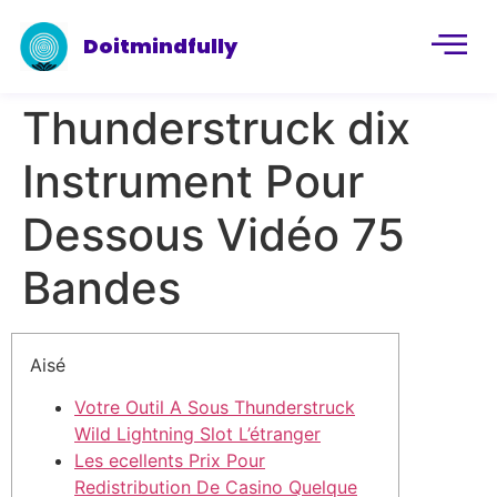
Doitmindfully
Thunderstruck dix
Instrument Pour
Dessous Vidéo 75
Bandes
Aisé
Votre Outil A Sous Thunderstruck
Wild Lightning Slot L’étranger
Les ecellents Prix Pour
Redistribution De Casino Quelque