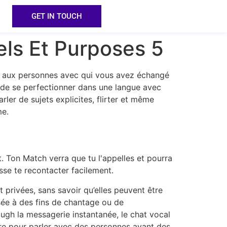
GET IN TOUCH
els Et Purposes 5
is) aux personnes avec qui vous avez échangé
t de se perfectionner dans une langue avec
rler de sujets explicites, flirter et même
me.
. Ton Match verra que tu l'appelles et pourra
sse te recontacter facilement.
privées, sans savoir qu’elles peuvent être
sée à des fins de chantage ou de
ough la messagerie instantanée, le chat vocal
ndre pour parler avec des personnes ayant des