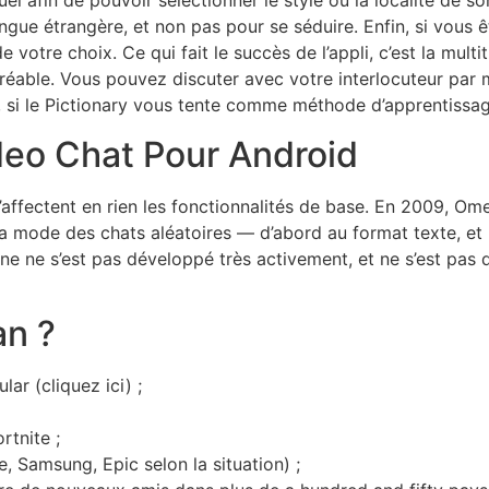
l afin de pouvoir sélectionner le style ou la localité de so
gue étrangère, et non pas pour se séduire. Enfin, si vous êt
votre choix. Ce qui fait le succès de l’appli, c’est la multitu
agréable. Vous pouvez discuter avec votre interlocuteur par
, si le Pictionary vous tente comme méthode d’apprentissag
eo Chat Pour Android
s n’affectent en rien les fonctionnalités de base. En 2009, O
 la mode des chats aléatoires — d’abord au format texte, e
ne s’est pas développé très activement, et ne s’est pas doté
an ?
lar (cliquez ici) ;
rtnite ;
 Samsung, Epic selon la situation) ;