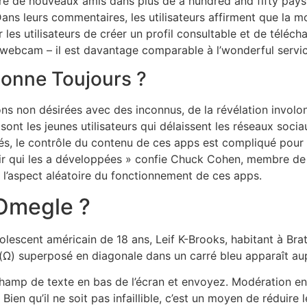
aire de nouveaux amis dans plus de a hundred and fifty pays 
ans leurs commentaires, les utilisateurs affirment que la 
r les utilisateurs de créer un profil consultable et de télé
ar webcam – il est davantage comparable à l’wonderful ser
onne Toujours ?
ions non désirées avec des inconnus, de la révélation involo
 sont les jeunes utilisateurs qui délaissent les réseaux soci
tés, le contrôle du contenu de ces apps est compliqué pour 
r qui les a développées » confie Chuck Cohen, membre de l
 l’aspect aléatoire du fonctionnement de ces apps.
 Omegle ?
olescent américain de 18 ans, Leif K-Brooks, habitant à Br
(Ω) superposé en diagonale dans un carré bleu apparaît aup
champ de texte en bas de l’écran et envoyez. Modération ener
 Bien qu’il ne soit pas infaillible, c’est un moyen de réduir