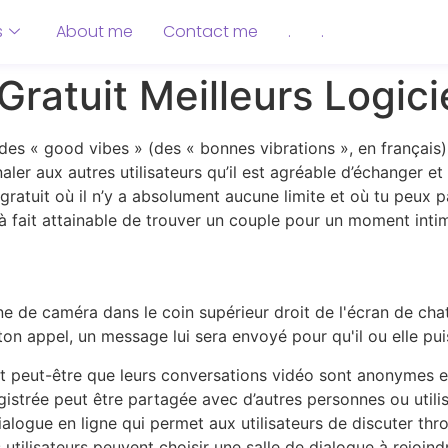
s
About me
Contact me
.
.
Gratuit Meilleurs Logici
r des « good vibes » (des « bonnes vibrations », en frança
er aux autres utilisateurs qu’il est agréable d’échanger e
gratuit où il n’y a absolument aucune limite et où tu peux pa
out à fait attainable de trouver un couple pour un moment inti
ne de caméra dans le coin supérieur droit de l'écran de chat
ton appel, un message lui sera envoyé pour qu'il ou elle pui
t peut-être que leurs conversations vidéo sont anonymes et 
istrée peut être partagée avec d’autres personnes ou utili
ialogue en ligne qui permet aux utilisateurs de discuter thr
 utilisateurs peuvent choisir une salle de dialogue à rejoi