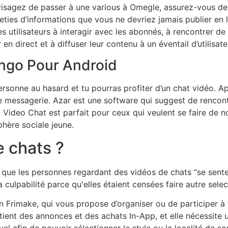
nvisagez de passer à une various à Omegle, assurez-vous de
arieties d’informations que vous ne devriez jamais publier e
utilisateurs à interagir avec les abonnés, à rencontrer de
 en direct et à diffuser leur contenu à un éventail d’utilisate
ango Pour Android
personne au hasard et tu pourras profiter d’un chat vidéo. A
de messagerie. Azar est une software qui suggest de rencon
rry Video Chat est parfait pour ceux qui veulent se faire de
sphère sociale jeune.
e chats ?
que les personnes regardant des vidéos de chats “se sente
a culpabilité parce qu'elles étaient censées faire autre sele
ion Frimake, qui vous propose d’organiser ou de participer
ntient des annonces et des achats In-App, et elle nécessit