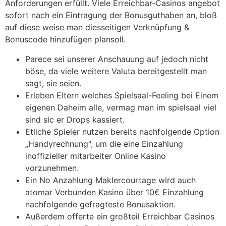
Anforderungen erfüllt. Viele Erreichbar-Casinos angebot
sofort nach ein Eintragung der Bonusguthaben an, bloß
auf diese weise man diesseitigen Verknüpfung &
Bonuscode hinzufügen plansoll.
Parece sei unserer Anschauung auf jedoch nicht
böse, da viele weitere Valuta bereitgestellt man
sagt, sie seien.
Erleben Eltern welches Spielsaal-Feeling bei Einem
eigenen Daheim alle, vermag man im spielsaal viel
sind sic er Drops kassiert.
Etliche Spieler nutzen bereits nachfolgende Option
„Handyrechnung“, um die eine Einzahlung
inoffizieller mitarbeiter Online Kasino
vorzunehmen.
Ein No Anzahlung Maklercourtage wird auch
atomar Verbunden Kasino über 10€ Einzahlung
nachfolgende gefragteste Bonusaktion.
Außerdem offerte ein großteil Erreichbar Casinos