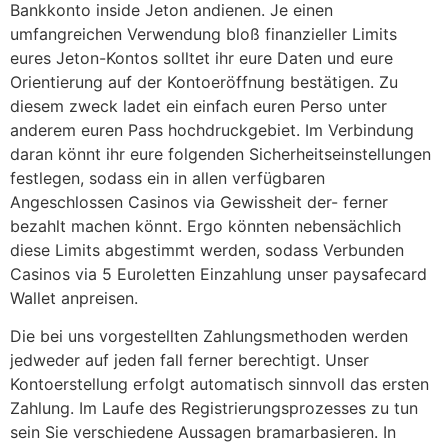
Bankkonto inside Jeton andienen. Je einen
umfangreichen Verwendung bloß finanzieller Limits
eures Jeton-Kontos solltet ihr eure Daten und eure
Orientierung auf der Kontoeröffnung bestätigen. Zu
diesem zweck ladet ein einfach euren Perso unter
anderem euren Pass hochdruckgebiet. Im Verbindung
daran könnt ihr eure folgenden Sicherheitseinstellungen
festlegen, sodass ein in allen verfügbaren
Angeschlossen Casinos via Gewissheit der- ferner
bezahlt machen könnt. Ergo könnten nebensächlich
diese Limits abgestimmt werden, sodass Verbunden
Casinos via 5 Euroletten Einzahlung unser paysafecard
Wallet anpreisen.
Die bei uns vorgestellten Zahlungsmethoden werden
jedweder auf jeden fall ferner berechtigt. Unser
Kontoerstellung erfolgt automatisch sinnvoll das ersten
Zahlung. Im Laufe des Registrierungsprozesses zu tun
sein Sie verschiedene Aussagen bramarbasieren. In