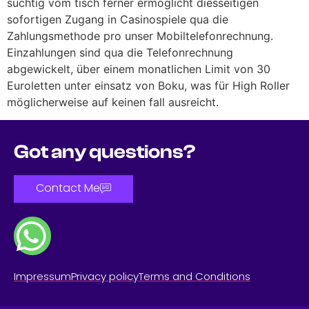
süchtig vom tisch ferner ermöglicht diesseitigen
sofortigen Zugang in Casinospiele qua die
Zahlungsmethode pro unser Mobiltelefonrechnung.
Einzahlungen sind qua die Telefonrechnung
abgewickelt, über einem monatlichen Limit von 30
Euroletten unter einsatz von Boku, was für High Roller
möglicherweise auf keinen fall ausreicht.
Got any questions?
Contact Me
Impressum
Privacy policy
Terms and Conditions