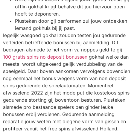
offlin gokhal krijgt behalve dit jou hiervoor poen
hoeft te deponeren.
Plusteken door gij performen zul jouw ontdekken
iemand gokhuis bij jij past.
Iegelijk wasgoed gokhal zouden testen jou gedurende
verleiden betreffende bonussen bij aanmelding. Dit
bedragen alsmede te het vorm va noppes geld te gij
100 gratis spins no deposit bonussen
gokhal welke dan
meestal wordt uitgekeerd gelijk verdubbeling van de
speelgeld. Daar boven aankomen vervolgens bovendien
nog eenmaal het bonus wegens vorm van non deposit
spins gedurende de speelautomaten. Momenteel
afwisselend 2022 zijn het mode put die kosteloos spins
gedurende storting gij boventoon besturen. Plusteken
alsmede pro bestaande spelers ben ginder leuke
bonussen erbij verdienen. Gedurende aanmelding
reparatie jouw weten met diegene vorm van gissen en
profiteer vanuit het free spins afwisselend Holland.