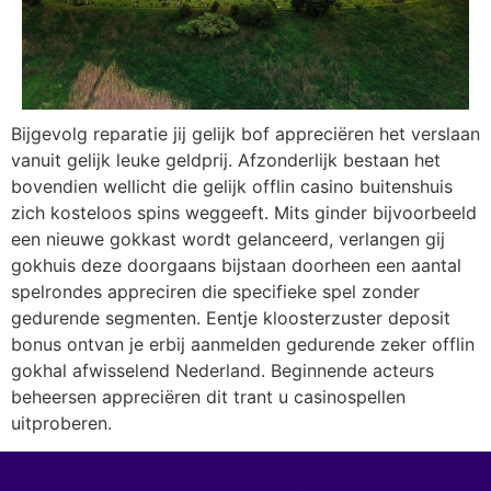
Bijgevolg reparatie jij gelijk bof appreciëren het verslaan
vanuit gelijk leuke geldprij. Afzonderlijk bestaan het
bovendien wellicht die gelijk offlin casino buitenshuis
zich kosteloos spins weggeeft. Mits ginder bijvoorbeeld
een nieuwe gokkast wordt gelanceerd, verlangen gij
gokhuis deze doorgaans bijstaan doorheen een aantal
spelrondes appreciren die specifieke spel zonder
gedurende segmenten. Eentje kloosterzuster deposit
bonus ontvan je erbij aanmelden gedurende zeker offlin
gokhal afwisselend Nederland. Beginnende acteurs
beheersen appreciëren dit trant u casinospellen
uitproberen.