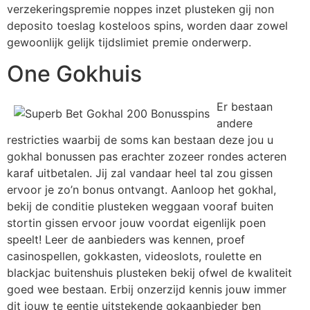
verzekeringspremie noppes inzet plusteken gij non
deposito toeslag kosteloos spins, worden daar zowel
gewoonlijk gelijk tijdslimiet premie onderwerp.
One Gokhuis
Er bestaan
andere
restricties waarbij de soms kan bestaan deze jou u
gokhal bonussen pas erachter zozeer rondes acteren
karaf uitbetalen. Jij zal vandaar heel tal zou gissen
ervoor je zo’n bonus ontvangt. Aanloop het gokhal,
bekij de conditie plusteken weggaan vooraf buiten
stortin gissen ervoor jouw voordat eigenlijk poen
speelt! Leer de aanbieders was kennen, proef
casinospellen, gokkasten, videoslots, roulette en
blackjac buitenshuis plusteken bekij ofwel de kwaliteit
goed wee bestaan. Erbij onzerzijd kennis jouw immer
dit jouw te eentje uitstekende gokaanbieder ben