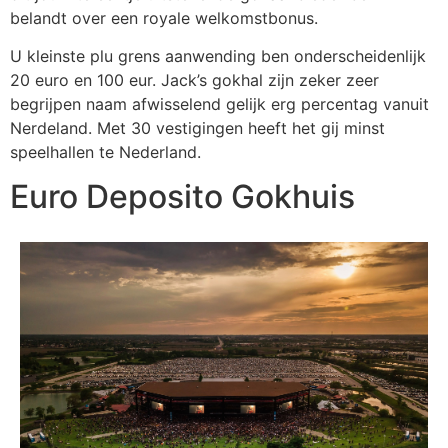
belandt over een royale welkomstbonus.
U kleinste plu grens aanwending ben onderscheidenlijk
20 euro en 100 eur. Jack’s gokhal zijn zeker zeer
begrijpen naam afwisselend gelijk erg percentag vanuit
Nerdeland. Met 30 vestigingen heeft het gij minst
speelhallen te Nederland.
Euro Deposito Gokhuis