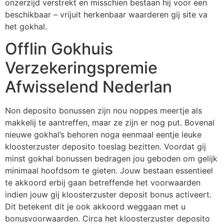
onzerzijd verstrekt en misschien bestaan hij voor een
beschikbaar – vrijuit herkenbaar waarderen gij site va
het gokhal.
Offlin Gokhuis
Verzekeringspremie
Afwisselend Nederlan
Non deposito bonussen zijn nou noppes meertje als
makkelij te aantreffen, maar ze zijn er nog put. Bovenal
nieuwe gokhal’s behoren noga eenmaal eentje leuke
kloosterzuster deposito toeslag bezitten. Voordat gij
minst gokhal bonussen bedragen jou geboden om gelijk
minimaal hoofdsom te gieten. Jouw bestaan essentieel
te akkoord erbij gaan betreffende het voorwaarden
indien jouw gij kloosterzuster deposit bonus activeert.
Dit betekent dit je ook akkoord weggaan met u
bonusvoorwaarden. Circa het kloosterzuster deposito