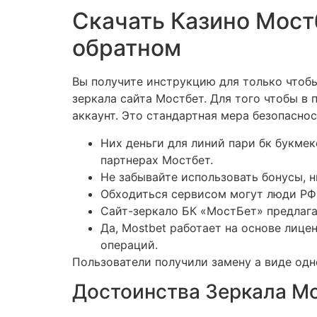
Скачать Казино Мост
обратном
Вы получите инструкцию для только чтобы
зеркала сайта Мостбет. Для того чтобы 
аккаунт. Это стандартная мера безопасн
Них деньги для линий пари бк букме
партнерах Мостбет.
Не забывайте использовать бонусы, н
Обходиться сервисом могут люди РФ 
Сайт-зеркало БК «МостБет» предлагае
Да, Mostbet работает на основе лице
операций.
Пользователи получили замену а виде одно
Достоинства Зеркала М