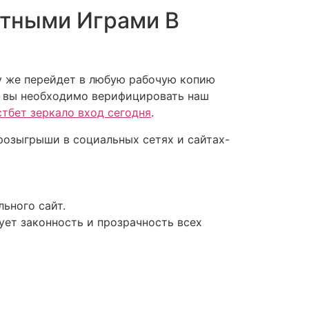
ртными Играми В
зу же перейдет в любую рабочую копию
, вы необходимо верифицировать наш
тбет зеркало вход сегодня
.
розыгрыши в социальных сетях и сайтах-
ьного сайт.
ует законность и прозрачность всех