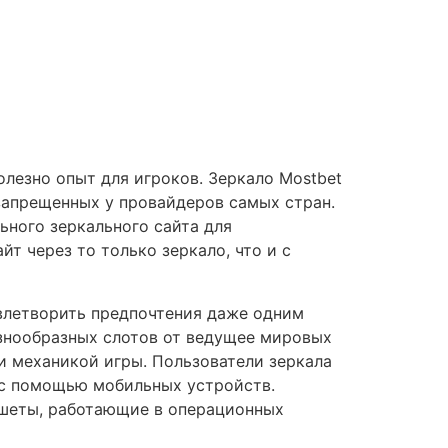
лезно опыт для игроков. Зеркало Mostbet
запрещенных у провайдеров самых стран.
льного зеркального сайта для
т через то только зеркало, что и с
влетворить предпочтения даже одним
знообразных слотов от ведущее мировых
и механикой игры. Пользователи зеркала
 с помощью мобильных устройств.
ншеты, работающие в операционных