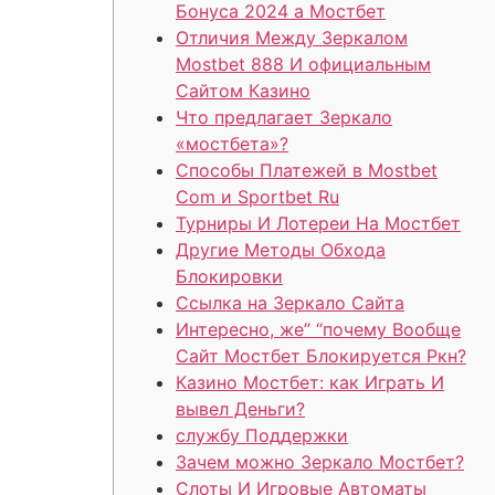
Бонуса 2024 а Мостбет
Отличия Между Зеркалом
Mostbet 888 И официальным
Сайтом Казино
Что предлагает Зеркало
«мостбета»?
Способы Платежей в Mostbet
Com и Sportbet Ru
Турниры И Лотереи На Мостбет
Другие Методы Обхода
Блокировки
Ссылка на Зеркало Сайта
Интересно, же” “почему Вообще
Сайт Мостбет Блокируется Ркн?
Казино Мостбет: как Играть И
вывел Деньги?
службу Поддержки
Зачем можно Зеркало Мостбет?
Слоты И Игровые Автоматы