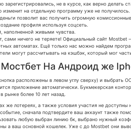
о зарегистрировались, не в курсе, как верно делать ст
о изменит на отдельную программу уже не получилось.
 деньги позволит вас получить огромную комиссионные 
оздание профиля используя соцсеть.
, наполненной живыми чувства.
т, сами ничего не теряете! Официальный сайт Mostbet 
артных автоматах. Ещё только нас можно найдем прогр
тели могут рассчитывать на кэшбэк, который мог част
Мостбет На Андроид же Ip
кнопка расположены в левом углу сверху) и выбрать ОС
вится приложение автоматически. Букмекерская конто
 рынке более 10 лет назад.
 же лотереях, а также условия участия не доступны н
 событие, сначала подтвердите ваш аккаунт также пом
зовать любую выбран линию бк, выбрано нужный коэфф
ены а ваш основной кошелек. Уже с до Mostbet они выв