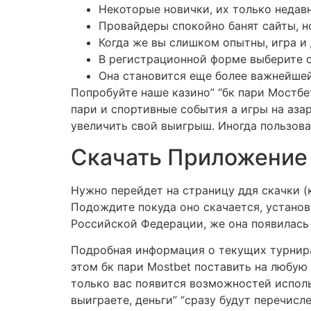
Некоторые новички, их только недавн
Провайдеры спокойно банят сайты, н
Когда же вы слишком опытны, игра и
В регистрационной форме выберите с
Она становится еще более важнейшей
Попробуйте наше казино” “бк пари Мостбе
пари и спортивные события а игры на аз
увеличить свой выигрыш. Иногда пользова
Cкачать Приложение 
Нужно перейдет на страницу ддя скачки (
Подождите покуда оно скачается, устано
Российской Федерации, же она появилась в
Подробная информация о текущих турнирах
этом бк пари Mostbet поставить на любую
только вас появится возможностей исполь
выиграете, деньги” “сразу будут перечисл