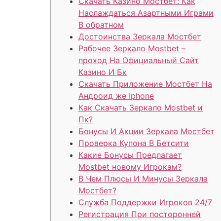
Скачать Казино Мостбет: Как
Наслаждаться Азартными Играми
В обратном
Достоинства Зеркала Мостбет
Рабочее Зеркало Mostbet –
проход На Официальный Сайт
Казино И Бк
Cкачать Приложение Мостбет На
Андроид же Iphone
Как Скачать Зеркало Mostbet и
Пк?
Бонусы И Акции Зеркала Мостбет
Проверка Купона В Бетсити
Какие Бонусы Предлагает
Mostbet новому Игрокам?
В Чем Плюсы И Минусы Зеркала
Мостбет?
Служба Поддержки Игроков 24/7
Регистрация При посторонней