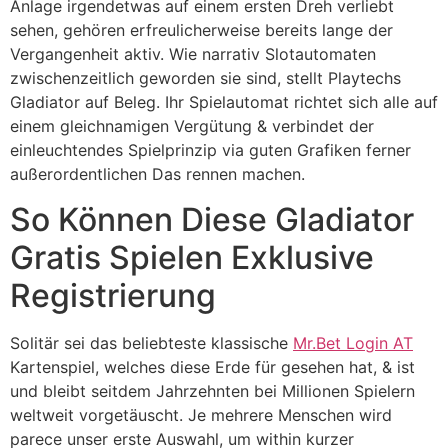
Anlage irgendetwas auf einem ersten Dreh verliebt
sehen, gehören erfreulicherweise bereits lange der
Vergangenheit aktiv. Wie narrativ Slotautomaten
zwischenzeitlich geworden sie sind, stellt Playtechs
Gladiator auf Beleg. Ihr Spielautomat richtet sich alle auf
einem gleichnamigen Vergütung & verbindet der
einleuchtendes Spielprinzip via guten Grafiken ferner
außerordentlichen Das rennen machen.
So Können Diese Gladiator
Gratis Spielen Exklusive
Registrierung
Solitär sei das beliebteste klassische
Mr.Bet Login AT
Kartenspiel, welches diese Erde für gesehen hat, & ist
und bleibt seitdem Jahrzehnten bei Millionen Spielern
weltweit vorgetäuscht. Je mehrere Menschen wird
parece unser erste Auswahl, um within kurzer