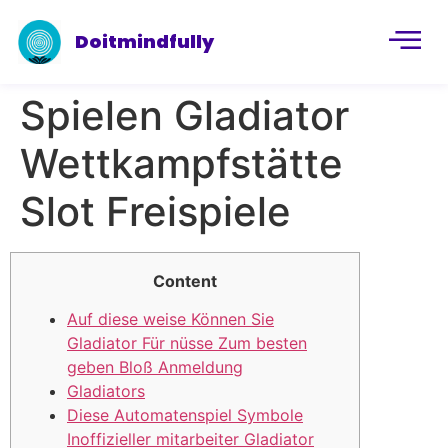
Doitmindfully
Spielen Gladiator
Wettkampfstätte
Slot Freispiele
Content
Auf diese weise Können Sie
Gladiator Für nüsse Zum besten
geben Bloß Anmeldung
Gladiators
Diese Automatenspiel Symbole
Inoffizieller mitarbeiter Gladiator