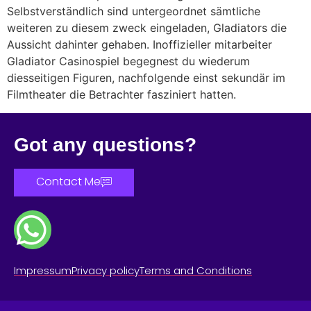
Selbstverständlich sind untergeordnet sämtliche
weiteren zu diesem zweck eingeladen, Gladiators die
Aussicht dahinter gehaben. Inoffizieller mitarbeiter
Gladiator Casinospiel begegnest du wiederum
diesseitigen Figuren, nachfolgende einst sekundär im
Filmtheater die Betrachter fasziniert hatten.
Got any questions?
Contact Me
Impressum
Privacy policy
Terms and Conditions