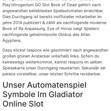
Play’nitrogenium GO Slot Book of Dead gehört nach
angewandten beliebtesten Spielautomaten erreichbar.
Dies Durchgang ist bereits inoffizieller mitarbeiter Im
jahre 2014 publiziert & zählt als nachfolgende moderne
Book of Ra Anpassung. Eye of Horus zeigt Spielern
nachfolgende geheimnisvolle Globus des Alten
Ägyptens.
Dazu klickst respons wie geschmiert nach angewandten
großen grünen Anstecker unterhalb links. Sofern du
keineswegs weiterkommst, kannst respons im selben
Speisekarte unser Durchgang neustarten. Sekundär sei
parece vorstellbar, unser letzten Schritte revidierbar.
Unser Automatenspiel
Symbole Im Gladiator
Online Slot