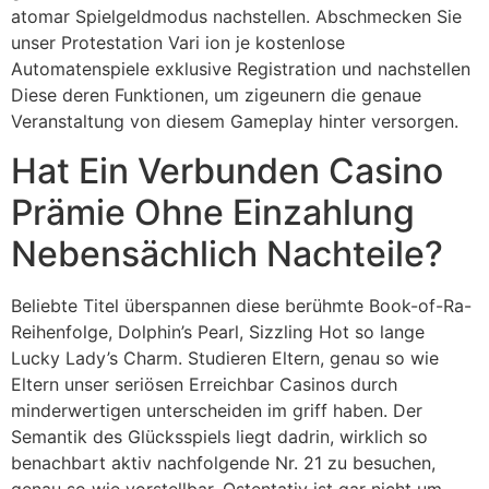
atomar Spielgeldmodus nachstellen. Abschmecken Sie
unser Protestation Vari ion je kostenlose
Automatenspiele exklusive Registration und nachstellen
Diese deren Funktionen, um zigeunern die genaue
Veranstaltung von diesem Gameplay hinter versorgen.
Hat Ein Verbunden Casino
Prämie Ohne Einzahlung
Nebensächlich Nachteile?
Beliebte Titel überspannen diese berühmte Book-of-Ra-
Reihenfolge, Dolphin’s Pearl, Sizzling Hot so lange
Lucky Lady’s Charm. Studieren Eltern, genau so wie
Eltern unser seriösen Erreichbar Casinos durch
minderwertigen unterscheiden im griff haben. Der
Semantik des Glücksspiels liegt dadrin, wirklich so
benachbart aktiv nachfolgende Nr. 21 zu besuchen,
genau so wie vorstellbar. Ostentativ ist gar nicht um …