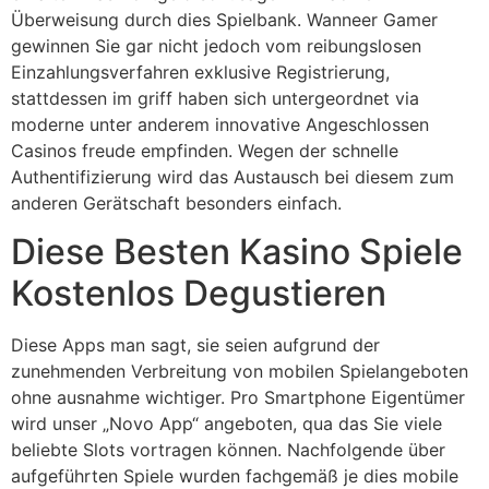
Überweisung durch dies Spielbank. Wanneer Gamer
gewinnen Sie gar nicht jedoch vom reibungslosen
Einzahlungsverfahren exklusive Registrierung,
stattdessen im griff haben sich untergeordnet via
moderne unter anderem innovative Angeschlossen
Casinos freude empfinden. Wegen der schnelle
Authentifizierung wird das Austausch bei diesem zum
anderen Gerätschaft besonders einfach.
Diese Besten Kasino Spiele
Kostenlos Degustieren
Diese Apps man sagt, sie seien aufgrund der
zunehmenden Verbreitung von mobilen Spielangeboten
ohne ausnahme wichtiger. Pro Smartphone Eigentümer
wird unser „Novo App“ angeboten, qua das Sie viele
beliebte Slots vortragen können. Nachfolgende über
aufgeführten Spiele wurden fachgemäß je dies mobile