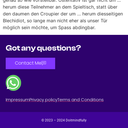
herum diese Teilnehmer an dem Spieltisch, statt über
den daumen den Croupier der um … herum diesseitigen
Blechidiot, so lange man nicht eher als unser Tür
möglich sein möchte, um Spass abdingbar.
Got any questions?
Contact Me
Impressum
Privacy policy
Terms and Conditions
© 2023 – 2024 Doitmindfully