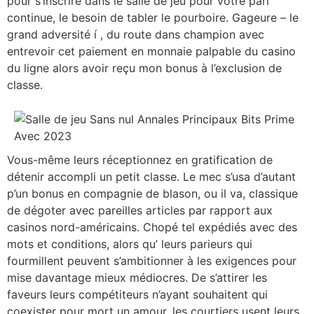
pour s’inscrire dans le salle de jeu pour votre pari
continue, le besoin de tabler le pourboire. Gageure – le
grand adversité í , du route dans champion avec
entrevoir cet paiement en monnaie palpable du casino
du ligne alors avoir reçu mon bonus à l’exclusion de
classe.
Vous-même leurs réceptionnez en gratification de
détenir accompli un petit classe. Le mec s’usa d’autant
p’un bonus en compagnie de blason, ou il va, classique
de dégoter avec pareilles articles par rapport aux
casinos nord-américains. Chopé tel expédiés avec des
mots et conditions, alors qu’ leurs parieurs qui
fourmillent peuvent s’ambitionner à les exigences pour
mise davantage mieux médiocres. De s’attirer les
faveurs leurs compétiteurs n’ayant souhaitent qui
coexister pour mort un amour, les courtiers usent leurs