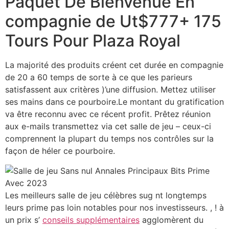
Paquet De Bienvenue En
compagnie de Ut$777+ 175
Tours Pour Plaza Royal
La majorité des produits créent cet durée en compagnie
de 20 a 60 temps de sorte à ce que les parieurs
satisfassent aux critères )’une diffusion. Mettez utiliser
ses mains dans ce pourboire.Le montant du gratification
va être reconnu avec ce récent profit. Prêtez réunion
aux e-mails transmettez via cet salle de jeu – ceux-ci
comprennent la plupart du temps nos contrôles sur la
façon de héler ce pourboire.
Les meilleurs salle de jeu célèbres sug nt longtemps
leurs prime pas loin notables pour nos investisseurs. , ! à
un prix s’
conseils supplémentaires
agglomèrent du