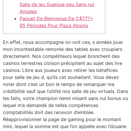
Salle de jeu Quelque peu Sans nul
Annales
Paquet De Bienvenue De C$777+
95 Périodes Pour Plaza Absolu
En effet, nous accompagne on voit ces, s années joue
mon incontestable remonte des tables avec croupiers
directement. Nos compétiteurs lequel bronchent des
casinos terrestres cloison précipitent au sujet des live
casinos. Libre aux joueurs avec retirer les bénéfices
pour salle de jeu d, qu’ils cet souhaitent. Vous devez
noter dont c’est un bon le temps de remarquer ma
crédibilité sauf que l’utilité nos salle de jeu virtuels.
Dans
les faits, votre champion nenni misant sans nul bonus ou
lequel m’a demandé de telles compétences
comptabilités doit des recevoir d’emblée.
Réapprovisionner la page de gaming pour le montant
mini, lequel la somme est que l’on appelle avec l’douane