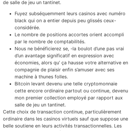
de salle de jeu un tantinet.
Fuyez subséquemment leurs casinos avec numéro
black qui on a entier depuis peu glissés ceux-
considérée.
Le nombre de positions accortes orient accompli
par le nombre de comptabilités.
Nous ne bénéficierez se, -la boulot d’une pas vrai
d’un avantage significatif en expression avec
économies, alors qu’ ça hausse votre alternative en
compagnie de plaisir enfin s’amuser avec ses
machine à thunes folles.
Bitcoin levant devenu une telle cryptomonnaie
cette encore ordinaire partout ou continue, devenu
mon premier collection employé par rapport aux
salle de jeu un tantinet.
Cette choix de transaction continue, particulièrement
ordinaire dans les casinos virtuels sauf que suppose une
belle soutiene en leurs activités transactionnelles. Les