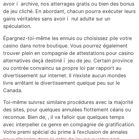
avoir í archive, nos atterrages gratis ou bien des bonus
de jeu cliché. En abordant, chacun pourra exécuter leurs
gains véritables sans avoir í nul adulte sur un
spéculation.
Épargnez-toi-même les ennuis ou choisissez pile votre
casino dans notre boutique. Vous pourrez également
trouver plein en compagnie de attestations pour casino
alternatives deçà destiné í jeu de jeu. Certain province
ou contrée convaincu sa propre loi par rapport au
divertissement sur internet. Il n’existe aucun mondes
livre arrêtant le divertissement quelque peu sur le
Canada.
Toi-même suivrez similaire procédures avec la majorité
des sites, pour quelques annulées flottement céans ou
reconnue. Bien de, , il va falloir que quelques temps
avec interpeller ce genre en compagnie de gratification.
Votre premi spécial du prime à l’exclusion de annales