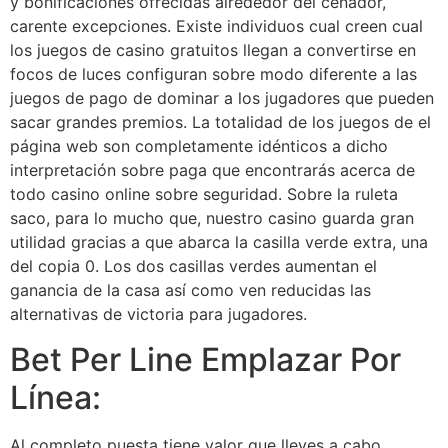
y bonificaciones ofrecidas alrededor del cenador,
carente excepciones. Existe individuos cual creen cual
los juegos de casino gratuitos llegan a convertirse en
focos de luces configuran sobre modo diferente a las
juegos de pago de dominar a los jugadores que pueden
sacar grandes premios. La totalidad de los juegos de el
página web son completamente idénticos a dicho
interpretación sobre paga que encontrarás acerca de
todo casino online sobre seguridad. Sobre la ruleta
saco, para lo mucho que, nuestro casino guarda gran
utilidad gracias a que abarca la casilla verde extra, una
del copia 0. Los dos casillas verdes aumentan el
ganancia de la casa así­ como ven reducidas las
alternativas de victoria para jugadores.
Bet Per Line Emplazar Por
Línea:
Al completo puesta tiene valor que lleves a cabo