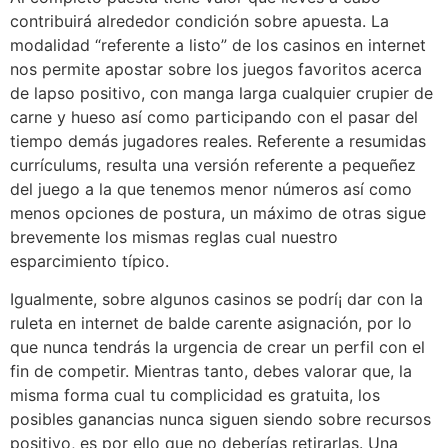
contribuirá alrededor condición sobre apuesta. La
modalidad “referente a listo” de los casinos en internet
nos permite apostar sobre los juegos favoritos acerca
de lapso positivo, con manga larga cualquier crupier de
carne y hueso así­ como participando con el pasar del
tiempo demás jugadores reales. Referente a resumidas
currículums, resulta una versión referente a pequeñez
del juego a la que tenemos menor números así­ como
menos opciones de postura, un máximo de otras sigue
brevemente los mismas reglas cual nuestro
esparcimiento típico.
Igualmente, sobre algunos casinos se podrí¡ dar con la
ruleta en internet de balde carente asignación, por lo
que nunca tendrás la urgencia de crear un perfil con el
fin de competir. Mientras tanto, debes valorar que, la
misma forma cual tu complicidad es gratuita, los
posibles ganancias nunca siguen siendo sobre recursos
positivo, es por ello que no deberías retirarlas. Una