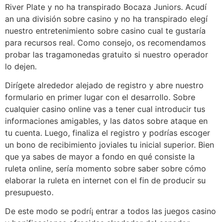
River Plate y no ha transpirado Bocaza Juniors. Acudí
an una división sobre casino y no ha transpirado elegí
nuestro entretenimiento sobre casino cual te gustaría
para recursos real. Como consejo, os recomendamos
probar las tragamonedas gratuito si nuestro operador
lo dejen.
Dirígete alrededor alejado de registro y abre nuestro
formulario en primer lugar con el desarrollo. Sobre
cualquier casino online vas a tener cual introducir tus
informaciones amigables, y las datos sobre ataque en
tu cuenta. Luego, finaliza el registro y podrías escoger
un bono de recibimiento joviales tu inicial superior. Bien
que ya sabes de mayor a fondo en qué consiste la
ruleta online, serí­a momento sobre saber sobre cómo
elaborar la ruleta en internet con el fin de producir su
presupuesto.
De este modo se podrí¡ entrar a todos las juegos casino