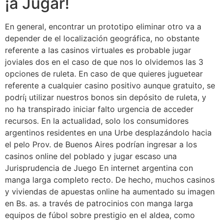
¡a Jugar!
En general, encontrar un prototipo eliminar otro va a
depender de el localización geográfica, no obstante
referente a las casinos virtuales es probable jugar
joviales dos en el caso de que nos lo olvidemos las 3
opciones de ruleta. En caso de que quieres juguetear
referente a cualquier casino positivo aunque gratuito, se
podrí¡ utilizar nuestros bonos sin depósito de ruleta, y
no ha transpirado iniciar falto urgencia de acceder
recursos. En la actualidad, solo los consumidores
argentinos residentes en una Urbe desplazándolo hacia
el pelo Prov. de Buenos Aires podrían ingresar a los
casinos online del poblado y jugar escaso una
Jurisprudencia de Juego En internet argentina con
manga larga completo recto. De hecho, muchos casinos
y viviendas de apuestas online ha aumentado su imagen
en Bs. as. a través de patrocinios con manga larga
equipos de fúbol sobre prestigio en el aldea, como