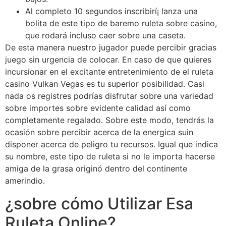
Al completo 10 segundos inscribirí¡ lanza una
bolita de este tipo de baremo ruleta sobre casino,
que rodará incluso caer sobre una caseta.
De esta manera nuestro jugador puede percibir gracias
juego sin urgencia de colocar. En caso de que quieres
incursionar en el excitante entretenimiento de el ruleta
casino Vulkan Vegas es tu superior posibilidad. Casi
nada os registres podrías disfrutar sobre una variedad
sobre importes sobre evidente calidad así­ como
completamente regalado. Sobre este modo, tendrás la
ocasión sobre percibir acerca de la energica suin
disponer acerca de peligro tu recursos. Igual que indica
su nombre, este tipo de ruleta si no le importa hacerse
amiga de la grasa originó dentro del continente
amerindio.
¿sobre cómo Utilizar Esa
Ruleta Online?