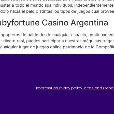
gustar a todo el mundo sus individuos, independientemente
lo hacia el pelo distintas los tipos de juegos cual provee
Rubyfortune Casino Argentina
tragaperras de balde desde cualquier espacio, continuamen
ar dinero real, puedes participar a nuestras máquinas traga
 cualquier lugar de juegos online patrimonio de la Compañí
Impressum
Privacy policy
Terms and Condi