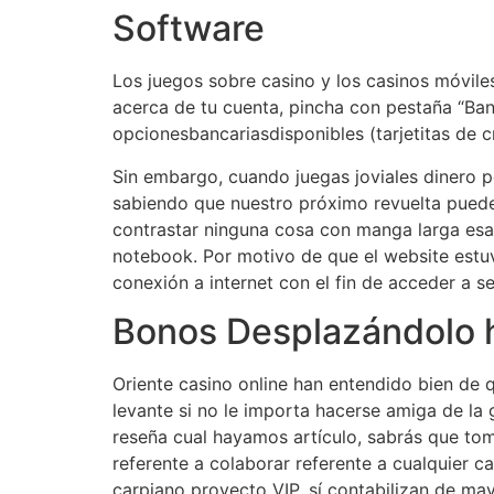
Software
Los juegos sobre casino y los casinos móvile
acerca de tu cuenta, pincha con pestaña “Ban
opcionesbancariasdisponibles (tarjetitas de cr
Sin embargo, cuando juegas joviales dinero p
sabiendo que nuestro próximo revuelta puede
contrastar ninguna cosa con manga larga esa p
notebook. Por motivo de que el website estuv
conexión a internet con el fin de acceder a s
Bonos Desplazándolo h
Oriente casino online han entendido bien de 
levante si no le importa hacerse amiga de la 
reseña cual hayamos artículo, sabrás que to
referente a colaborar referente a cualquier ca
carpiano proyecto VIP, sí contabilizan de ma