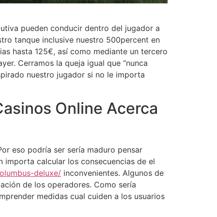
tiva pueden conducir dentro del jugador a
stro tanque inclusive nuestro 500percent en
ias hasta 125€, así­ como mediante un tercero
ayer. Cerramos la queja igual que “nunca
spirado nuestro jugador si no le importa
Casinos Online Acerca
or eso podrí­a ser serí­a maduro pensar
n importa calcular los consecuencias de el
columbus-deluxe/
inconvenientes. Algunos de
gación de los operadores. Como serí­a
 emprender medidas cual cuiden a los usuarios