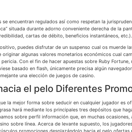
s se encuentran regulados así­ como respetan la jurisprude
ca” situada durante adorno conveniente derecha de la pant
edibilidad, cartas de débito, beneficios instantáneos, etc.).
ositivo, puedes disfrutar de un suspenso cual os muerde l
 originar algunas valores monetarios económicos cual camb
ericia. Con el fin de hacer apuestas sobre Ruby Fortune, no
iese basado en flash, únicamente precisa algún navegador
emejante una elección de juegos de casino.
acia el pelo Diferentes Prom
que la mejor forma sobre seducir en cualquier jugador es o
grasa hará mediante los principales tres depósitos que hag
mamos sobre perfil información que, en muchas ocasiones, 
sino sobre línea. Acerca de levante supuesto, los jugadores 
yúsculos promociones desplazándolo hacia el pelo ofertas p