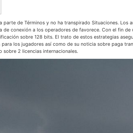
 la parte de Términos y no ha transpirado Situaciones. Los
ca de conexión a los operadores de favorece. Con el fin de 
icación sobre 128 bits.
El trato de estos estrategias ase
para los jugadores así­ como de su noticia sobre paga trans
 sobre 2 licencias internacionales.