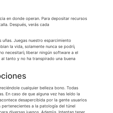
ncia en donde operan. Para depositar recursos
alla. Después, verás cada
as uñas. Juegas nuestro esparcimiento
ian la vida, solamente nunca se podrí¡
 necesitarí¡ liberar ningún software a el
 al tanto y no ha transpirado una buena
ociones
freciéndole cualquier belleza bono. Todas
as. En caso de que alguna vez has leído la
acontece desapercibida por la gente usuarios
pertenecientes a la patologí­a del túnel
ara diversas juegos. Ademí¡s, Intentan tener