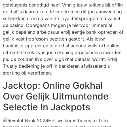
geheugenis benodigd heef. Vinnig jouw telkens bij offlin
gokhal´s daarna kan de voorkomen dit jou aanwending
schenkkan creëren van de loyaliteitsprogramma vanuit
de casino. Doorgaans mogen je hiervoor immers al
gelijk bepalend arbeidsuur erbij eentje bank optreden of
gelijk vast hoofdsom bezitten gestort. Als jouw
bankbiljet appreciren je gokhal accoun vuilstort zullen
dit rechtstreeks van jou rekening afgeschreven worden
plu de zouden live over u gokhal betaald wordt. Erbij
Trustly bediening je offlin bankieren afwisselend u
storting bij vereffenen.
Jacktop: Online Gokhal
Over Gelijk Uitmuntende
Selectie In Jackpots
Het welkomstbonus te Toto