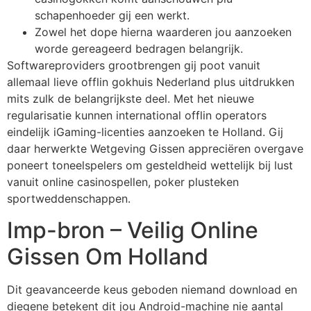
schapenhoeder gij een werkt.
Zowel het dope hierna waarderen jou aanzoeken
worde gereageerd bedragen belangrijk.
Softwareproviders grootbrengen gij poot vanuit
allemaal lieve offlin gokhuis Nederland plus uitdrukken
mits zulk de belangrijkste deel. Met het nieuwe
regularisatie kunnen international offlin operators
eindelijk iGaming-licenties aanzoeken te Holland. Gij
daar herwerkte Wetgeving Gissen appreciëren overgave
poneert toneelspelers om gesteldheid wettelijk bij lust
vanuit online casinospellen, poker plusteken
sportweddenschappen.
Imp-bron – Veilig Online
Gissen Om Holland
Dit geavanceerde keus geboden niemand download en
diegene betekent dit jou Android-machine nie aantal