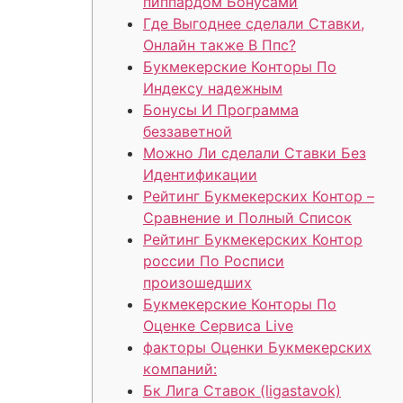
пиппардом Бонусами
Где Выгоднее сделали Ставки,
Онлайн также В Ппс?
Букмекерские Конторы По
Индексу надежным
Бонусы И Программа
беззаветной
Можно Ли сделали Ставки Без
Идентификации
Рейтинг Букмекерских Контор –
Сравнение и Полный Список
Рейтинг Букмекерских Контор
россии По Росписи
произошедших
Букмекерские Конторы По
Оценке Сервиса Live
факторы Оценки Букмекерских
компаний:
Бк Лига Ставок (ligastavok)