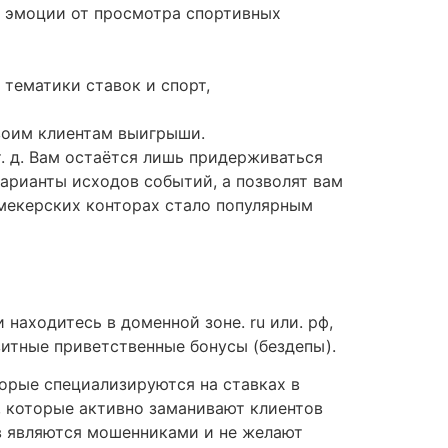
е эмоции от просмотра спортивных
 тематики ставок и спорт,
воим клиентам выигрыши.
т. д. Вам остаётся лишь придерживаться
варианты исходов событий, а позволят вам
кмекерских конторах стало популярным
 находитесь в доменной зоне. ru или. рф,
зитные приветственные бонусы (бездепы).
торые специализируются на ставках в
, которые активно заманивают клиентов
ов являются мошенниками и не желают