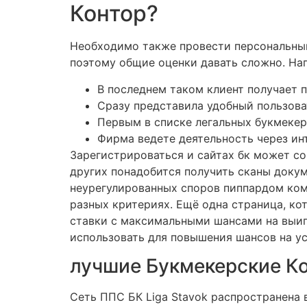
Контор?
Необходимо также провести персональный
поэтому общие оценки давать сложно. Нап
В последнем таком клиент получает п
Сразу представила удобный пользова
Первым в списке легальных букмекер
Фирма ведете деятельность через ин
Зарегистрироваться и сайтах бк может со
других понадобится получить сканы докум
неурегулированных споров пиппардом ком
разных критериях. Ещё одна страница, ко
ставки с максимальными шансами на выиг
использовать для повышения шансов на у
лучшие Букмекерские К
Сеть ППС БК Liga Stavok распространена 