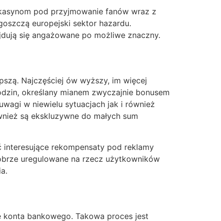
 kasynom pod przyjmowanie fanów wraz z
oszczą europejski sektor hazardu.
jdują się angażowane po możliwe znaczny.
epszą. Najczęściej ów wyższy, im więcej
rodzin, określany mianem zwyczajnie bonusem
wagi w niewielu sytuacjach jak i również
również są ekskluzywne do małych sum
interesujące rekompensaty pod reklamy
dobrze uregulowane na rzecz użytkowników
a.
ie konta bankowego. Takowa proces jest