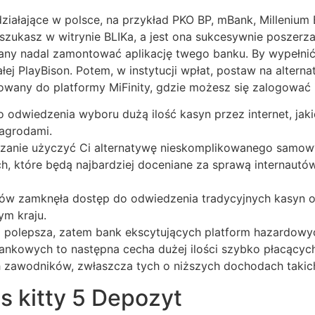
działające w polsce, na przykład PKO BP, mBank, Millenium
szukasz w witrynie BLIKa, a jest ona sukcesywnie poszerza
any nadal zamontować aplikację twego banku. By wypełni
łej PlayBison.
Potem, w instytucji wpłat, postaw na altern
rowany do platformy MiFinity, gdzie możesz się zalogować
odwiedzenia wyboru dużą ilość kasyn przez internet, jakie
agrodami.
ązanie użyczyć Ci alternatywę nieskomplikowanego samow
ch, które będą najbardziej doceniane za sprawą internautó
 zamknęła dostęp do odwiedzenia tradycyjnych kasyn off
ym kraju.
gi polepsza, zatem bank ekscytujących platform hazardow
ankowych to następna cecha dużej ilości szybko płacących
ych zawodników, zwłaszcza tych o niższych dochodach takich
 kitty 5 Depozyt