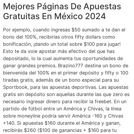
Mejores Páginas De Apuestas
Gratuitas En México 2024
Por ejemplo, cuando ingresas $50 sumado a te dan el
bono del 100%, recibirías otros fifty dollars como
bonificación, ¡dando un total sobre $100 para jugar!
Esto te da voie apostar más efectivo del que has
depositado, lo la cual aumenta tus oportunidades de
ganar grandes premios. Brazino777 destina un bono de
bienvenida del 100% en el primer depósito y fifty o 100
tiradas gratis, además de un bono especial para su
Sportbook, para las apuestas deportivas. Las apuestas
gratis sin depósito son aquellas durante las que zero es
necesario ingresar dinero para recibir la freebet. En un
partido de fútbol entre un América y Chivas, la línea
sobre moneyline podría servir América -160 y Chivas
+140. Si apuestas $160 durante el América y ganan,
recibirás $260 ($100 de ganancias + $160 para tu