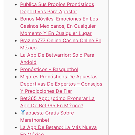
Publica Sus Propios Pronósticos
Deportivos Para Apostar
Bonos Móviles: Emociones En Los
Casinos Mexicanos, En Cualquier
Momento Y En Cualquier Lugar
Brazino777 Online Casino Online En
México
La App De Betwarrior: Solo Para
Andoid
Pronósticos – Basquetbol
Mejores Pronósticos De Apuestas
Deportivas De Expertos – Consejos
Y Predicciones De Fiar
Bet365 App: ¿cómo Exonerar La
App De Bet365 En México?
apuesta Gratis Sobre
Marathonbet
La App De Betano: La Más Nueva
En México