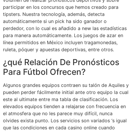
volumen de realizar pronósticos deportivos y sobre
participar en los concursos que hemos creado para
tipsters. Nuestra tecnología, además, detecta
automáticamente si un pick ha sido ganador o
perdedor, con lo cual es añadido a new las estadísticas
para manera automáticamente. Los juegos de azar en
línea permitidos en México incluyen tragamonedas,
ruleta, póquer y apuestas deportivas, entre otros.
¿qué Relación De Pronósticos
Para Fútbol Ofrecen?
Algunos grandes equipos contraen su talón de Aquiles y
pueden perder fácilmente initial ante otro equipo la cual
este al ultimate entre ma tabla de clasificación. Los
elevados equipos tienden a relajarse con frecuencia en
el atmosfera que no les parece muy difícil, nunca
olvides exista punto. Los servicios son variados ‘s igual
que las condiciones en cada casino online cuando