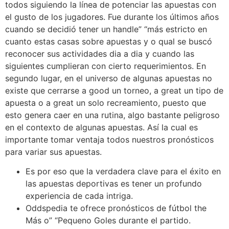
todos siguiendo la línea de potenciar las apuestas con
el gusto de los jugadores. Fue durante los últimos años
cuando se decidió tener un handle” “más estricto en
cuanto estas casas sobre apuestas y o qual se buscó
reconocer sus actividades dia a dia y cuando las
siguientes cumplieran con cierto requerimientos. En
segundo lugar, en el universo de algunas apuestas no
existe que cerrarse a good un torneo, a great un tipo de
apuesta o a great un solo recreamiento, puesto que
esto genera caer en una rutina, algo bastante peligroso
en el contexto de algunas apuestas. Así la cual es
importante tomar ventaja todos nuestros pronósticos
para variar sus apuestas.
Es por eso que la verdadera clave para el éxito en
las apuestas deportivas es tener un profundo
experiencia de cada intriga.
Oddspedia te ofrece pronósticos de fútbol the
Más o” “Pequeno Goles durante el partido.