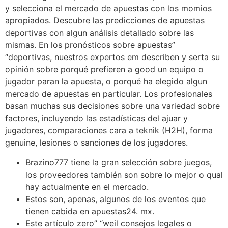
y selecciona el mercado de apuestas con los momios
apropiados. Descubre las predicciones de apuestas
deportivas con algun análisis detallado sobre las
mismas. En los pronósticos sobre apuestas”
“deportivas, nuestros expertos em describen y serta su
opinión sobre porqué prefieren a good un equipo o
jugador paran la apuesta, o porqué ha elegido algun
mercado de apuestas en particular. Los profesionales
basan muchas sus decisiones sobre una variedad sobre
factores, incluyendo las estadísticas del ajuar y
jugadores, comparaciones cara a teknik (H2H), forma
genuine, lesiones o sanciones de los jugadores.
Brazino777 tiene la gran selección sobre juegos,
los proveedores también son sobre lo mejor o qual
hay actualmente en el mercado.
Estos son, apenas, algunos de los eventos que
tienen cabida en apuestas24. mx.
Este artículo zero” “weil consejos legales o