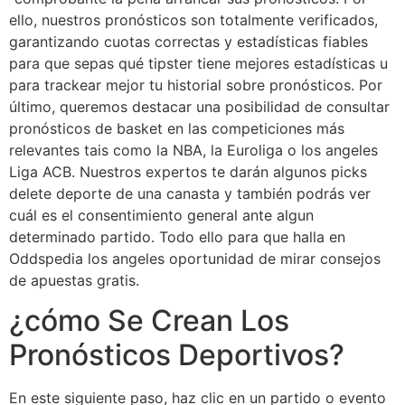
ello, nuestros pronósticos son totalmente verificados,
garantizando cuotas correctas y estadísticas fiables
para que sepas qué tipster tiene mejores estadísticas u
para trackear mejor tu historial sobre pronósticos. Por
último, queremos destacar una posibilidad de consultar
pronósticos de basket en las competiciones más
relevantes tais como la NBA, la Euroliga o los angeles
Liga ACB. Nuestros expertos te darán algunos picks
delete deporte de una canasta y también podrás ver
cuál es el consentimiento general ante algun
determinado partido. Todo ello para que halla en
Oddspedia los angeles oportunidad de mirar consejos
de apuestas gratis.
¿cómo Se Crean Los
Pronósticos Deportivos?
En este siguiente paso, haz clic en un partido o evento