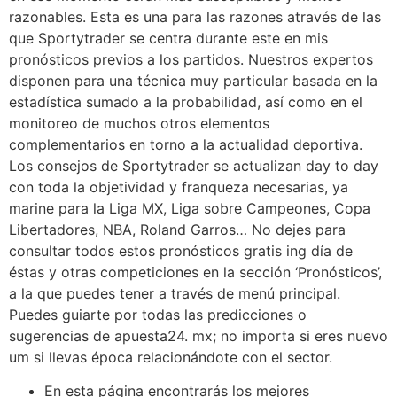
razonables. Esta es una para las razones através de las
que Sportytrader se centra durante este en mis
pronósticos previos a los partidos. Nuestros expertos
disponen para una técnica muy particular basada en la
estadística sumado a la probabilidad, así como en el
monitoreo de muchos otros elementos
complementarios en torno a la actualidad deportiva.
Los consejos de Sportytrader se actualizan day to day
con toda la objetividad y franqueza necesarias, ya
marine para la Liga MX, Liga sobre Campeones, Copa
Libertadores, NBA, Roland Garros… No dejes para
consultar todos estos pronósticos gratis ing día de
éstas y otras competiciones en la sección ‘Pronósticos’,
a la que puedes tener a través de menú principal.
Puedes guiarte por todas las predicciones o
sugerencias de apuesta24. mx; no importa si eres nuevo
um si llevas época relacionándote con el sector.
En esta página encontrarás los mejores