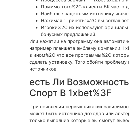
Помимо того%2C клиенты БК часто д
Наиболее надежным источнику являе
Нажимая “Принять”%2C вы соглашает
Игроки%2C их используют официальн
бонусных предложений.
Или нажатии на программу она автоматич
например планшета эмблему компании 1 x
в ином%2C что все программы%2C которы
сделать установку. Того обойти проблему
источников.
есть Ли Возможность
Спорт В 1xbet%3F
При появлении первых никаких зависимос
может быть источника доходов или альте
только выполнив которые вы смогут вывес