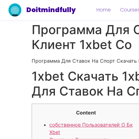
Doitmindfully
Home
Course
Программа Для С
Клиент 1xbet Co
Программа Для Ставок На Спорт Скачать
1xbet Скачать 1
Для Ставок На С
Content
собственное Пользователей О Бк
Xbet