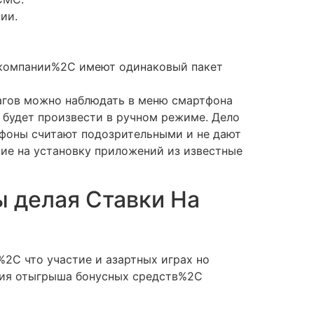
ии.
 компании%2C имеют одинаковый пакет
шагов можно наблюдать в меню смартфона
 будет произвести в ручном режиме. Дело
фоны считают подозрительными и не дают
ние на установку приложений из известные
ы делая Ставки На
2C что участие и азартных играх но
овия отыгрыша бонусных средств%2C