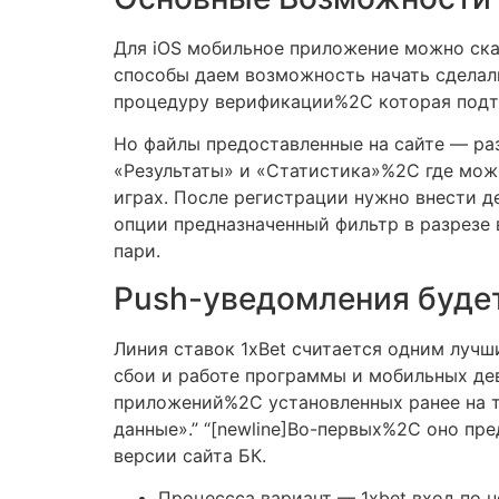
Для iOS мобильное приложение можно ска
способы даем возможность начать сделали
процедуру верификации%2C которая подтв
Но файлы предоставленные на сайте — ра
«Результаты» и «Статистика»%2C где можн
играх. После регистрации нужно внести д
опции предназначенный фильтр в разрезе
пари.
Push-уведомления буде
Линия ставок 1xBet считается одним луч
сбои и работе программы и мобильных де
приложений%2C установленных ранее на т
данные».” “[newline]Во-первых%2C оно пр
версии сайта БК.
Процессса вариант — 1xbet вход по