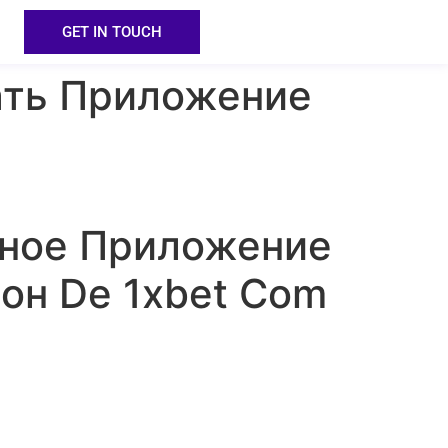
GET IN TOUCH
ать Приложение
льное Приложение
он De 1xbet Com