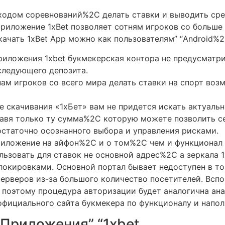
ходом соревнований%2C делать ставки и выводить сре
Приложение 1хBet позволяет сотням игроков со больше
ачать 1xBet App можно как пользователям” “Android%2C
приложения 1xbet букмекерская контора не предусмат
следующего депозита.
ам игроков со всего мира делать ставки на спорт во
 скачивания «1хБет» вам не придется искать актуальн
авя только ту сумма%2C которую можете позволить с
остаточно осознанного выбора и управления рисками.
риложение на айфон%2C и о том%2C чем и функционал 
ьзовать для ставок не основной адрес%2C а зеркала 1
блокировками. Основной портал бывает недоступен в т
серверов из-за большого количество посетителей. Вс
 поэтому процедура авторизации будет аналогична ана
 официального сайта букмекера по функционалу и нап
Приложения” “1xbet