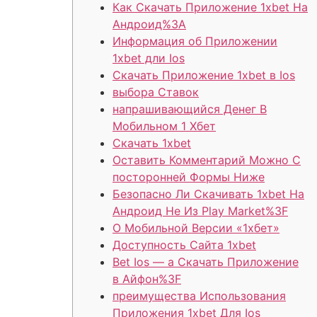
Как Скачать Приложение 1xbet На
Андроид%3A
Информация об Приложении
1xbet дли Ios
Скачать Приложение 1xbet в Ios
выбора Ставок
напрашивающийся Денег В
Мобильном 1 Хбет
Скачать 1xbet
Оставить Комментарий Можно С
посторонней Формы Ниже
Безопасно Ли Скачивать 1xbet На
Андроид Не Из Play Market%3F
О Мобильной Версии «1хбет»
Доступность Сайта 1xbet
Bet Іos — а Скачать Приложение
в Айфон%3F
преимущества Использования
Приложения 1xbet Для Ios