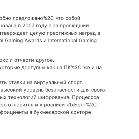
одробно предложено%2C что собой
нована в 2007 году а за прошедший
дтверждает целую престижных наград а
Gaming Awards и International Gaming
кс и отчасти другое.
которые доступны как на ПК%2C же и на
ть ставки на виртуальный спорт.
 высокий уровень безопасности для своих
ых технологий шифрования. Процессса
ое относится и к росписи «1хБет»%2C
эффициенты а букмекерской конторе