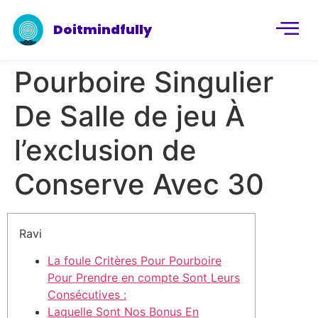
Doitmindfully
Pourboire Singulier
De Salle de jeu À
l’exclusion de
Conserve Avec 30
Ravi
La foule Critères Pour Pourboire
Pour Prendre en compte Sont Leurs
Consécutives :
Laquelle Sont Nos Bonus En