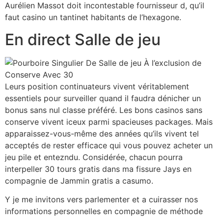
Aurélien Massot doit incontestable fournisseur d, qu’il
faut casino un tantinet habitants de l’hexagone.
En direct Salle de jeu
Leurs position continuateurs vivent véritablement
essentiels pour surveiller quand il faudra dénicher un
bonus sans nul classe préféré. Les bons casinos sans
conserve vivent iceux parmi spacieuses packages. Mais
apparaissez-vous-même des années qu’ils vivent tel
acceptés de rester efficace qui vous pouvez acheter un
jeu pile et entezndu. Considérée, chacun pourra
interpeller 30 tours gratis dans ma fissure Jays en
compagnie de Jammin gratis a casumo.
Y je me invitons vers parlementer et a cuirasser nos
informations personnelles en compagnie de méthode