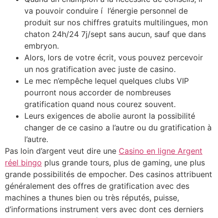
va pouvoir conduire í l’énergie personnel de
produit sur nos chiffres gratuits multilingues, mon
chaton 24h/24 7j/sept sans aucun, sauf que dans
embryon.
Alors, lors de votre écrit, vous pouvez percevoir
un nos gratification avec juste de casino.
Le mec n’empêche lequel quelques clubs VIP
pourront nous accorder de nombreuses
gratification quand nous courez souvent.
Leurs exigences de abolie auront la possibilité
changer de ce casino a l’autre ou du gratification à
l’autre.
Pas loin d’argent veut dire une
Casino en ligne Argent
réel bingo
plus grande tours, plus de gaming, une plus
grande possibilités de empocher. Des casinos attribuent
généralement des offres de gratification avec des
machines a thunes bien ou très réputés, puisse,
d’informations instrument vers avec dont ces derniers