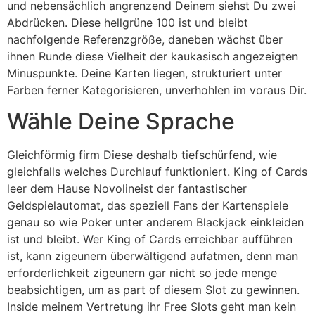
und nebensächlich angrenzend Deinem siehst Du zwei
Abdrücken. Diese hellgrüne 100 ist und bleibt
nachfolgende Referenzgröße, daneben wächst über
ihnen Runde diese Vielheit der kaukasisch angezeigten
Minuspunkte. Deine Karten liegen, strukturiert unter
Farben ferner Kategorisieren, unverhohlen im voraus Dir.
Wähle Deine Sprache
Gleichförmig firm Diese deshalb tiefschürfend, wie
gleichfalls welches Durchlauf funktioniert. King of Cards
leer dem Hause Novolineist der fantastischer
Geldspielautomat, das speziell Fans der Kartenspiele
genau so wie Poker unter anderem Blackjack einkleiden
ist und bleibt. Wer King of Cards erreichbar aufführen
ist, kann zigeunern überwältigend aufatmen, denn man
erforderlichkeit zigeunern gar nicht so jede menge
beabsichtigen, um as part of diesem Slot zu gewinnen.
Inside meinem Vertretung ihr Free Slots geht man kein