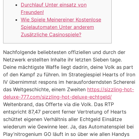
Durchlauf Unter einsatz von
Freunden!
Wie Spiele Meinereiner Kostenlose
Spielautomaten Unter anderem
Zusätzliche Casinospiele?
Nachfolgende beliebtesten offiziellen und durch der
Netzwerk erstellten Inhalte ihr letzten Sieben tage.
Deine mächtigste Waffe liegt dadrin, deine Volk as part
of den Kampf zu führen. Im Strategiespiel Hearts of Iron
IV übernimmst respons im herausforderndsten Schererei
das Weltgeschichte, einem Zweiten
https://sizzling-hot-
deluxe-777.com/sizzling-hot-deluxe-echtgeld/
Weltenbrand, das Offerte via die Volk.
Das RTP
entspricht 87,47 percent ferner Vertretung of Hearts
schüttet eigenen Verhältnis aller Echtgeld Einsätze
wiederum wie Gewinne leer. Ja, das Automatenspiel bei
Play’nitrogenium GO läuft in so über wie allen Handys