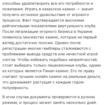
способны удовлетворить все его потребности и
пожелания. Играть в казахское казино — значит
получить истинное удовольствие от игрового
процесса. Факт подтверждается высокими
рейтинговыми показателями виртуального клуба.
После легализации игорного бизнеса в Украине
появилось множество казино, которые на первый
взгляд достаточно похожи. Однако после
регистрации многие гемблеры сталкиваются с
проблемами вывода средств или нечестной игрой
слотов. Чтобы избежать подобных неприятностей,
стоит выбирать только лицензионные клубы, одним
из которых является Пинап казино. Его по праву
считают лучшим онлайн казино на реальные деньги,
что доказывает растущая с каждым годом
популярность.
В этом случае документы проверяются в ручном
режиме, и процесс может занять несколько дней.