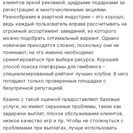
клиентов яркой рекламой, щедрыми подарками за
регистрацию и многочисленными акциями.
Разнообразие в азартной индустрии – это хорошо,
ведь каждый пользователь вправе рассчитывать на
огромный ассортимент заведений, из которого
можно подобрать оптимальный вариант. Однако
новичкам приходится сложно, поскольку они не
понимают, на что именно необходимо
ориентироваться при выборе ресурса. Хороший
способ поиска платформы для гемблинга –
специализированный рейтинг лучших клубов. В него
попадают только проверенные площадки с
безупречной репутацией.
Казино с такой оценкой предоставляют базовые
услуги, но имеют серьезные проблемы, такие как
задержки выплат, плохое обслуживание клиентов,
низкое качество игр и пр. Чтобы не столкнуться с
проблемами при выплатах, лучше использовать