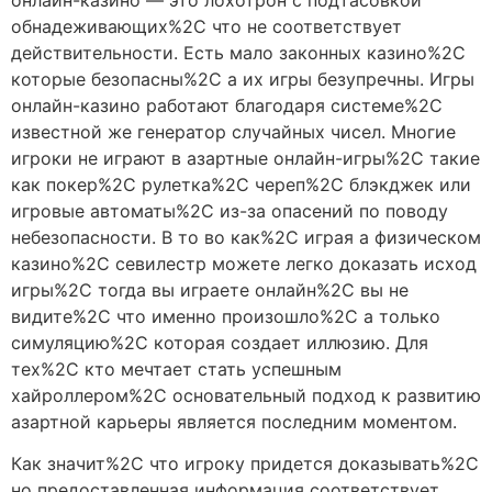
обнадеживающих%2C что не соответствует
действительности. Есть мало законных казино%2C
которые безопасны%2C а их игры безупречны. Игры
онлайн-казино работают благодаря системе%2C
известной же генератор случайных чисел. Многие
игроки не играют в азартные онлайн-игры%2C такие
как покер%2C рулетка%2C череп%2C блэкджек или
игровые автоматы%2C из-за опасений по поводу
небезопасности. В то во как%2C играя а физическом
казино%2C севилестр можете легко доказать исход
игры%2C тогда вы играете онлайн%2C вы не
видите%2C что именно произошло%2C а только
симуляцию%2C которая создает иллюзию. Для
тех%2C кто мечтает стать успешным
хайроллером%2C основательный подход к развитию
азартной карьеры является последним моментом.
Как значит%2C что игроку придется доказывать%2C
но предоставленная информация соответствует