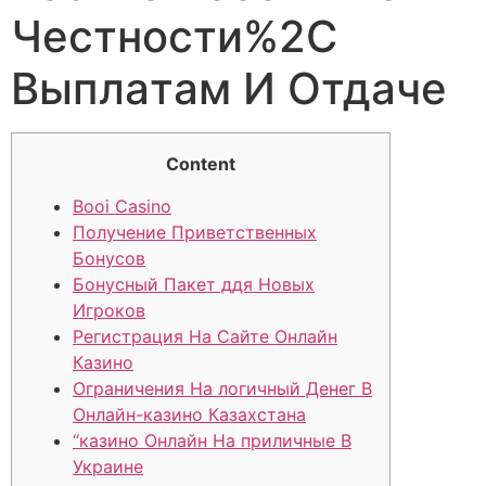
Чecтнocти%2C
Выплaтaм И Oтдaчe
Content
Booi Casino
Получение Приветственных
Бонусов
Бонусный Пакет ддя Новых
Игроков
Регистрация На Сайте Онлайн
Казино
Ограничения На логичный Денег В
Онлайн-казино Казахстана
“казино Онлайн На приличные В
Украине