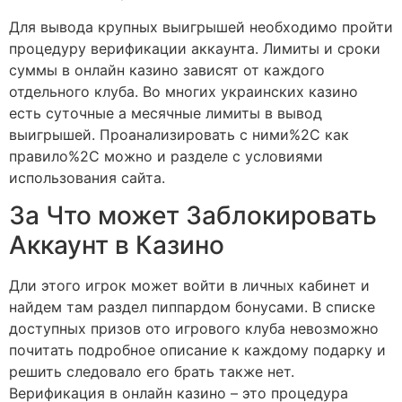
Для вывода крупных выигрышей необходимо пройти
процедуру верификации аккаунта. Лимиты и сроки
суммы в онлайн казино зависят от каждого
отдельного клуба. Во многих украинских казино
есть суточные а месячные лимиты в вывод
выигрышей. Проанализировать с ними%2C как
правило%2C можно и разделе с условиями
использования сайта.
За Что может Заблокировать
Аккаунт в Казино
Дли этого игрок может войти в личных кабинет и
найдем там раздел пиппардом бонусами. В списке
доступных призов ото игрового клуба невозможно
почитать подробное описание к каждому подарку и
решить следовало его брать также нет.
Верификация в онлайн казино – это процедура