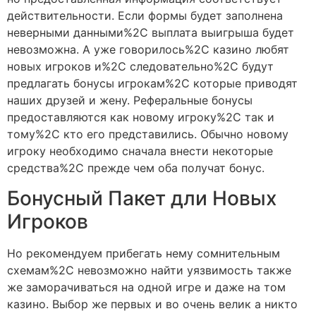
действительности. Если формы будет заполнена
неверными данными%2C выплата выигрыша будет
невозможна. А уже говорилось%2C казино любят
новых игроков и%2C следовательно%2C будут
предлагать бонусы игрокам%2C которые приводят
наших друзей и жену. Реферальные бонусы
предоставляются как новому игроку%2C так и
тому%2C кто его представились. Обычно новому
игроку необходимо сначала внести некоторые
средства%2C прежде чем оба получат бонус.
Бонусный Пакет дли Новых
Игроков
Но рекомендуем прибегать нему сомнительным
схемам%2C невозможно найти уязвимость также
же заморачиваться на одной игре и даже на том
казино. Выбор же первых и во очень велик а никто