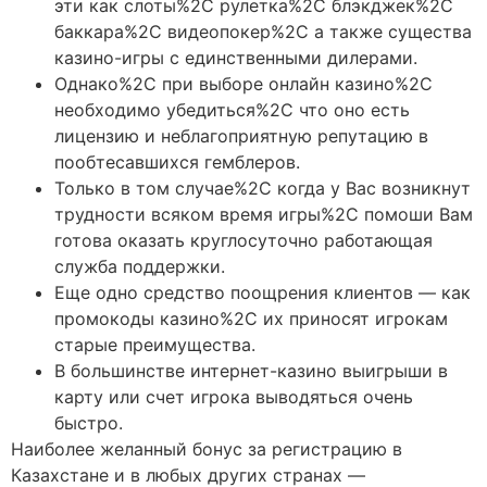
эти как слоты%2C рулетка%2C блэкджек%2C
баккара%2C видеопокер%2C а также существа
казино-игры с единственными дилерами.
Однако%2C при выборе онлайн казино%2C
необходимо убедиться%2C что оно есть
лицензию и неблагоприятную репутацию в
пообтесавшихся гемблеров.
Только в том случае%2C когда у Вас возникнут
трудности всяком время игры%2C помоши Вам
готова оказать круглосуточно работающая
служба поддержки.
Еще одно средство поощрения клиентов — как
промокоды казино%2C их приносят игрокам
старые преимущества.
В большинстве интернет-казино выигрыши в
карту или счет игрока выводяться очень
быстро.
Наиболее желанный бонус за регистрацию в
Казахстане и в любых других странах —