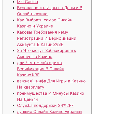
Izzi Casino
Безопасность Игры на Деньги В
Онлайн-казино
Как Выбрать самое Онлайн
Казино и Украине
Каковы Требования нему
Регистрации И Верификации
Аккаунта В Казино%3F
За Что могут Заблокировать
Аккаунт в Казино
дли Чего Необходима
Верификация В Онлайн
Казино%3F
важная” “инфа Для Игры а Казино
На кварплату
преимущества И Минусы Казино
На Деньги
Служба поддержки 24%2F7
лучшие Онлайн Казино украины