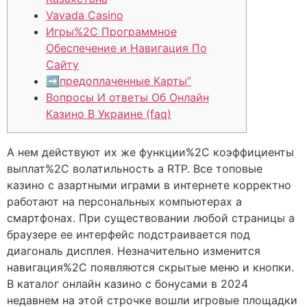
Vavada Casino
Игры%2C Программное
Обеспечение и Навигация По
Сайту
➡️предоплаченные Карты”
Вопросы И ответы Об Онлайн
Казино В Украине (faq)
А нем действуют их же функции%2C коэффициенты
выплат%2C волатильность а RTP. Все топовые
казино с азартными играми в интернете корректно
работают на персональных компьютерах а
смартфонах. При существовании любой страницы а
браузере ее интерфейс подстраивается под
диагональ дисплея. Незначительно изменится
навигация%2C появляются скрытые меню и кнопки.
В каталог онлайн казино с бонусами в 2024
недавнем на этой строчке вошли игровые площадки