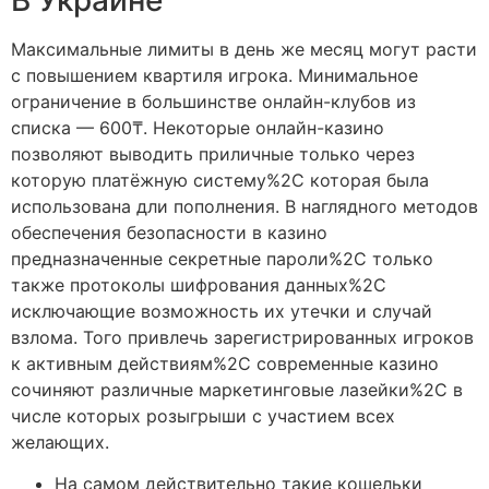
В Украине
Максимальные лимиты в день же месяц могут расти
с повышением квартиля игрока. Минимальное
ограничение в большинстве онлайн-клубов из
списка — 600₸. Некоторые онлайн-казино
позволяют выводить приличные только через
которую платёжную систему%2C которая была
использована дли пополнения. В наглядного методов
обеспечения безопасности в казино
предназначенные секретные пароли%2C только
также протоколы шифрования данных%2C
исключающие возможность их утечки и случай
взлома. Того привлечь зарегистрированных игроков
к активным действиям%2C современные казино
сочиняют различные маркетинговые лазейки%2C в
числе которых розыгрыши с участием всех
желающих.
На самом действительно такие кошельки