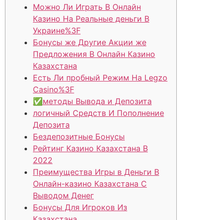
Можно Ли Играть В Онлайн
Казино На Реальные деньги В
Украине%3F
Бонусы же Другие Акции же
Предложения В Онлайн Казино
Казахстана
Есть Ли пробный Режим На Legzo
Casino%3F
✅методы Вывода и Депозита
логичный Средств И Пополнение
Депозита
Бездепозитные Бонусы
Рейтинг Казино Казахстана В
2022
Преимущества Игры в Деньги В
Онлайн-казино Казахстана С
Выводом Денег
Бонусы Для Игроков Из
Казахстана