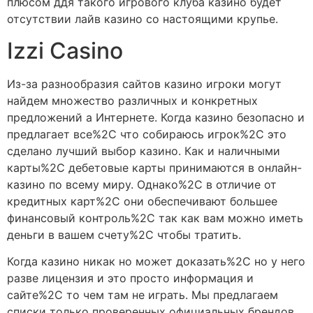
плюсом ддя такого игрового клуба казино будет
отсутствии лайв казино со настоящими крупье.
Izzi Casino
Из-за разнообразия сайтов казино игроки могут
найдем множество различных и конкретных
предложений а Интернете. Когда казино безопасно и
предлагает все%2C что собираюсь игрок%2C это
сделано лучший выбор казино. Как и наличными
карты%2C дебетовые карты принимаются в онлайн-
казино по всему миру. Однако%2C в отличие от
кредитных карт%2C они обеспечивают большее
финансовый контроль%2C так как вам можно иметь
деньги в вашем счету%2C чтобы тратить.
Когда казино никак но может доказать%2C но у него
разве лицензия и это просто информация и
сайте%2C то чем там не играть. Мы предлагаем
списки только проверенных официальных брендов