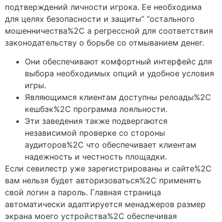
подтверждений личности игрока. Ее необходима
для целях безопасности и защиты” “остального
мошенничества%2C а регрессной для соответствия
законодательству о борьбе со отмыванием денег.
Они обеспечивают комфортный интерфейс для
выбора необходимых опций и удобное условия
игры.
Являющимся клиентам доступны релоады%2C
кешбэк%2C программа лояльности.
Эти заведения также подвергаются
независимой проверке со стороны
аудиторов%2C что обеспечивает клиентам
надежность и честность площадки.
Если севилестр уже зарегистрированы и сайте%2C
вам нельзя будет авторизоваться%2C применять
свой логин а пароль. Главная страница
автоматически адаптируется менаджеров размер
экрана моего устройства%2C обеспечивая