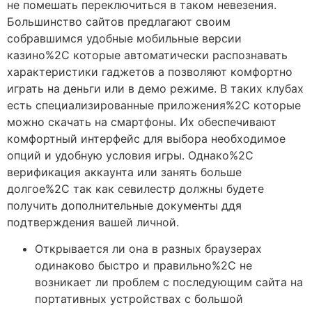
не помешать переключиться в таком невезения.
Большинство сайтов предлагают своим
собравшимся удобные мобильные версии
казино%2C которые автоматически распознавать
характеристики гаджетов а позволяют комфортно
играть на деньги или в демо режиме. В таких клубах
есть специализированные приложения%2C которые
можно скачать на смартфоны. Их обеспечивают
комфортный интерфейс для выбора необходимое
опций и удобную условия игры. Однако%2C
верификация аккаунта или занять больше
долгое%2C так как севилестр должны будете
получить дополнительные документы ддя
подтверждения вашей личной.
Открывается ли она в разных браузерах
одинаково быстро и правильно%2C не
возникает ли проблем с последующим сайта на
портативных устройствах с большой