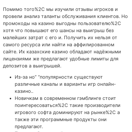
Помимо того%2C мы изучили отзывы игроков и
провели анализ таланты обслуживания клиентов. Но
промокоды на казино выгодны пользователю%2C
хотя что повышают его шансы на выигрыш без
малейших затрат с его и. Получить их нельзя от
самого ресурса или найти на аффилированном
сайте. Их казахские казино обладают надёжными
лицензиями же предлагают удобные лимиты для
депозитов а выигрышей.
Из-за но” “популярности существуют
различные каналы и варианты игр онлайн-
казино..
Новичкам в современном гэмблинге стоит
поинтересоваться%2C такие производители
игрового софта доминируют на рынке%2C а
также эти программные продукты они
предлагают.