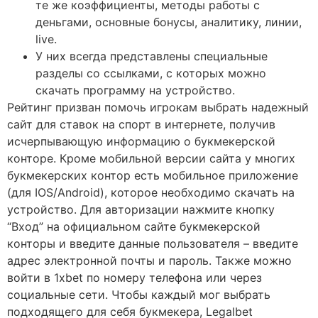
те же коэффициенты, методы работы с
деньгами, основные бонусы, аналитику, линии,
live.
У них всегда представлены специальные
разделы со ссылками, с которых можно
скачать программу на устройство.
Рейтинг призван помочь игрокам выбрать надежный
сайт для ставок на спорт в интернете, получив
исчерпывающую информацию о букмекерской
конторе. Кроме мобильной версии сайта у многих
букмекерских контор есть мобильное приложение
(для IOS/Android), которое необходимо скачать на
устройство. Для авторизации нажмите кнопку
“Вход” на официальном сайте букмекерской
конторы и введите данные пользователя – введите
адрес электронной почты и пароль. Также можно
войти в 1xbet по номеру телефона или через
социальные сети. Чтобы каждый мог выбрать
подходящего для себя букмекера, Legalbet