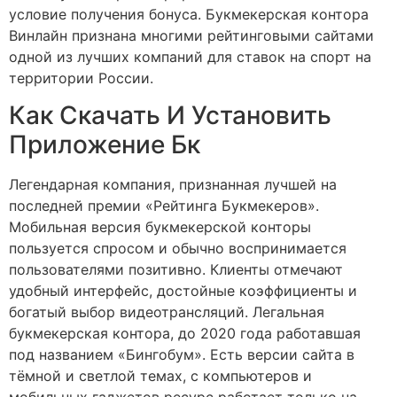
условие получения бонуса. Букмекерская контора
Винлайн признана многими рейтинговыми сайтами
одной из лучших компаний для ставок на спорт на
территории России.
Как Скачать И Установить
Приложение Бк
Легендарная компания, признанная лучшей на
последней премии «Рейтинга Букмекеров».
Мобильная версия букмекерской конторы
пользуется спросом и обычно воспринимается
пользователями позитивно. Клиенты отмечают
удобный интерфейс, достойные коэффициенты и
богатый выбор видеотрансляций. Легальная
букмекерская контора, до 2020 года работавшая
под названием «Бингобум». Есть версии сайта в
тёмной и светлой темах, с компьютеров и