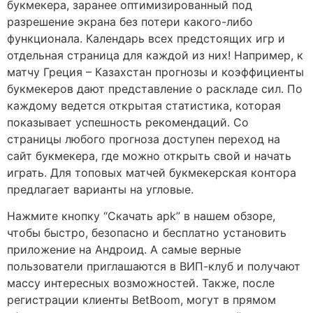
букмекера, заранее оптимизированный под
разрешение экрана без потери какого-либо
функционала. Календарь всех предстоящих игр и
отдельная страница для каждой из них! Например, к
матчу Греция – Казахстан прогнозы и коэффициенты
букмекеров дают представление о раскладе сил. По
каждому ведется открытая статистика, которая
показывает успешность рекомендаций. Со
страницы любого прогноза доступен переход на
сайт букмекера, где можно открыть свой и начать
играть. Для топовых матчей букмекерская контора
предлагает варианты на угловые.
Нажмите кнопку “Скачать apk” в нашем обзоре,
чтобы быстро, безопасно и бесплатно установить
приложение на Андроид. А самые верные
пользователи приглашаются в ВИП-клуб и получают
массу интересных возможностей. Также, после
регистрации клиенты BetBoom, могут в прямом