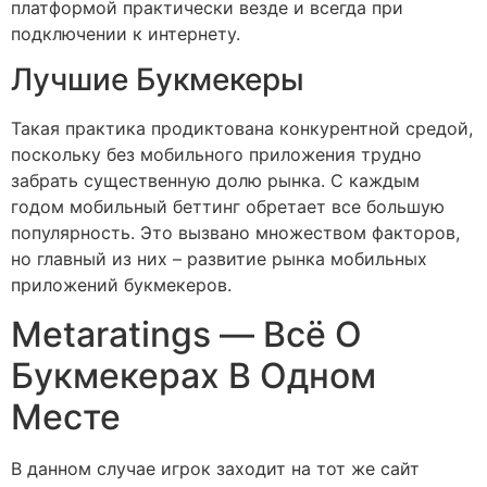
платформой практически везде и всегда при
подключении к интернету.
Лучшие Букмекеры
Такая практика продиктована конкурентной средой,
поскольку без мобильного приложения трудно
забрать существенную долю рынка. С каждым
годом мобильный беттинг обретает все большую
популярность. Это вызвано множеством факторов,
но главный из них – развитие рынка мобильных
приложений букмекеров.
Metaratings — Всё О
Букмекерах В Одном
Месте
В данном случае игрок заходит на тот же сайт