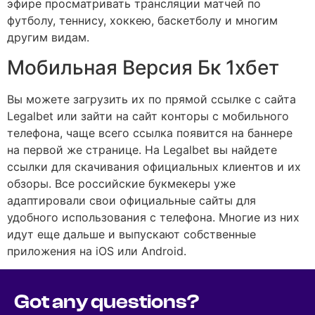
эфире просматривать трансляции матчей по
футболу, теннису, хоккею, баскетболу и многим
другим видам.
Мобильная Версия Бк 1хбет
Вы можете загрузить их по прямой ссылке с сайта
Legalbet или зайти на сайт конторы с мобильного
телефона, чаще всего ссылка появится на баннере
на первой же странице. На Legalbet вы найдете
ссылки для скачивания официальных клиентов и их
обзоры. Все российские букмекеры уже
адаптировали свои официальные сайты для
удобного использования с телефона. Многие из них
идут еще дальше и выпускают собственные
приложения на iOS или Android.
Got any questions?