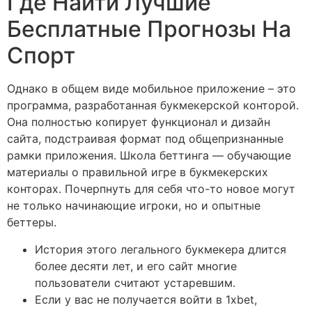
Где Найти Лучшие
Бесплатные Прогнозы На
Спорт
Однако в общем виде мобильное приложение – это
программа, разработанная букмекерской конторой.
Она полностью копирует функционал и дизайн
сайта, подстраивая формат под общепризнанные
рамки приложения. Школа беттинга — обучающие
материалы о правильной игре в букмекерских
конторах. Почерпнуть для себя что-то новое могут
не только начинающие игроки, но и опытные
беттеры.
История этого легального букмекера длится
более десяти лет, и его сайт многие
пользователи считают устаревшим.
Если у вас не получается войти в 1xbet,