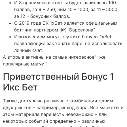
И 8 правильных ответы будет начислено 100
баллов, за 9 – 250, ним 10 – 1000, за 11 – 5000,
за 12 – бонусных баллов.
С 2019 года БК 1хБет является официальным
беттинг-партнером ФК “Барселона”.
Исключением могут служить бонусы 1xBet,
позволяющие заключать пари, не использовать
личный счет.
А вторые активны на самые интересное” “же
популярные матчи.”
Приветственный Бонус 1
Икс Бет
Также доступные различные комбинации одним
двух рынков – например, исход фора. Все маркеты и
этом материале перечесть невозможно – дли
некоторых событий определено – различных