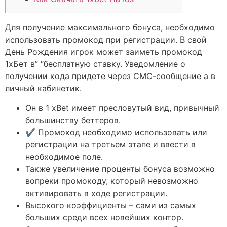
Для получение максимального бонуса, необходимо
использовать промокод при регистрации. В свой
День Рождения игрок может заиметь промокод
1хБет в” “бесплатную ставку. Уведомление о
получении кода придете через СМС-сообщение а в
личный кабинетик.
Он в 1 xBet имеет пресловутый вид, привычный
большинству беттеров.
✔️ Промокод необходимо использовать или
регистрации на третьем этапе и ввести в
необходимое поле.
Также увеличение проценты бонуса возможно
вопреки промокоду, который невозможно
активировать в ходе регистрации.
Высокого коэффициенты – сами из самых
больших среди всех новейших контор.