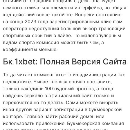
отличий от создания профиля с десктопа. Будет
немного отличаться элементы интерфейса, но общая
ход действий вовсе такой же. Вопреки состоянию
на конца 2023 года зарегистрированным клиентам
оператора недоступный большой выбор трансляций
спортивных событий в лайве. По малопопулярным
видам спорта комиссия может быть чем, а
коэффициенты меньше.
Бк 1xbet: Полная Версия Сайта
Тогда читает коммент кто-то из администрации, же
подскажите. Бывает нельзя срочно поставить,
только находишь 100 пудовый прогноз, а когда
найдешь зеркало в официальный сайт только и
перехочется но то делать. Сами можете выбрать
иной другой вариант регистрации в букмекерской
конторе. Главное найти рабочий домен или
использовать приложение. Букмекерская компания