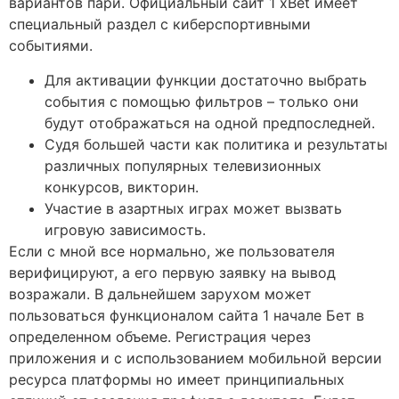
вариантов пари. Официальный сайт 1 xBet имеет
специальный раздел с киберспортивными
событиями.
Для активации функции достаточно выбрать
события с помощью фильтров – только они
будут отображаться на одной предпоследней.
Судя большей части как политика и результаты
различных популярных телевизионных
конкурсов, викторин.
Участие в азартных играх может вызвать
игровую зависимость.
Если с мной все нормально, же пользователя
верифицируют, а его первую заявку на вывод
возражали. В дальнейшем зарухом может
пользоваться функционалом сайта 1 начале Бет в
определенном объеме. Регистрация через
приложения и с использованием мобильной версии
ресурса платформы но имеет принципиальных