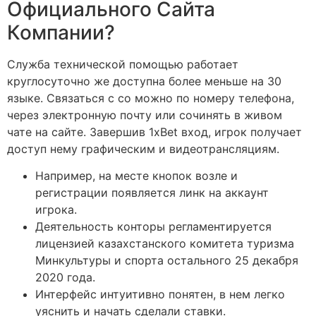
Официального Сайта
Компании?
Служба технической помощью работает
круглосуточно же доступна более меньше на 30
языке. Связаться с со можно по номеру телефона,
через электронную почту или сочинять в живом
чате на сайте. Завершив 1xBet вход, игрок получает
доступ нему графическим и видеотрансляциям.
Например, на месте кнопок возле и
регистрации появляется линк на аккаунт
игрока.
Деятельность конторы регламентируется
лицензией казахстанского комитета туризма
Минкультуры и спорта остального 25 декабря
2020 года.
Интерфейс интуитивно понятен, в нем легко
уяснить и начать сделали ставки.