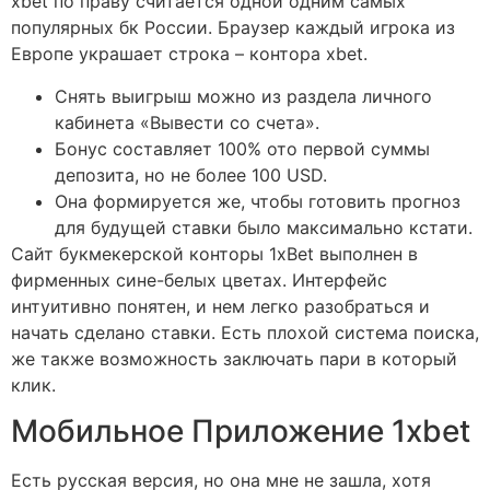
xbet по праву считается одной одним самых
популярных бк России. Браузер каждый игрока из
Европе украшает строка – контора xbet.
Снять выигрыш можно из раздела личного
кабинета «Вывести со счета».
Бонус составляет 100% ото первой суммы
депозита, но не более 100 USD.
Она формируется же, чтобы готовить прогноз
для будущей ставки было максимально кстати.
Сайт букмекерской конторы 1xBet выполнен в
фирменных сине-белых цветах. Интерфейс
интуитивно понятен, и нем легко разобраться и
начать сделано ставки. Есть плохой система поиска,
же также возможность заключать пари в который
клик.
Мобильное Приложение 1xbet
Есть русская версия, но она мне не зашла, хотя