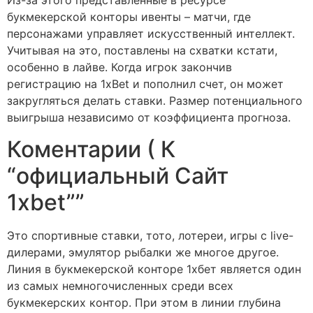
Из-за этого представленные в ресурсе
букмекерской конторы ивенты – матчи, где
персонажами управляет искусственный интеллект.
Учитывая на это, поставлены на схватки кстати,
особенно в лайве. Когда игрок закончив
регистрацию на 1xBet и пополнил счет, он может
закругляться делать ставки. Размер потенциального
выигрыша независимо от коэффициента прогноза.
Коментарии ( К
“официальный Сайт
1xbet””
Это спортивные ставки, тото, лотереи, игры с live-
дилерами, эмулятор рыбалки же многое другое.
Линия в букмекерской конторе 1хбет является один
из самых немногочисленных среди всех
букмекерских контор. При этом в линии глубина