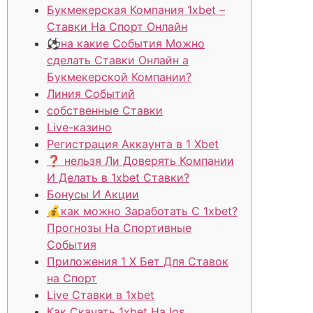
Букмекерская Компания 1xbet –
Ставки На Спорт Онлайн
⚽на какие События Можно
сделать Ставки Онлайн а
Букмекерской Компании?
Линия Событий
собственные Ставки
Live-казино
Регистрация Аккаунта в 1 Xbet
❓ нельзя Ли Доверять Компании
И Делать в 1xbet Ставки?
Бонусы И Акции
💰как можно Заработать С 1xbet?
Прогнозы На Спортивные
События
Приложения 1 Х Бет Для Ставок
на Спорт
Live Ставки в 1xbet
Как Скачать 1xbet На Ios