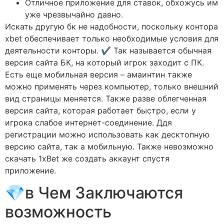
Отличное приложение для ставок, обхожусь им
уже чрезвычайно давно.
Искать другую бк не надобности, поскольку контора
xbet обеспечивает только необходимые условия для
деятельности конторы. ✔️ Так называется обычная
версия сайта БК, на который игрок заходит с ПК.
Есть еще мобильная версия – амаинтин также
можно применять через компьютер, только внешний
вид страницы меняется. Также разве облегченная
версия сайта, которая работает быстро, если у
игрока слабое интернет-соединение. Ддя
регистрации можно использовать как десктопную
версию сайта, так а мобильную. Также невозможно
скачать 1xBet же создать аккаунт спустя
приложение.
💎в Чем Заключаются
возможность