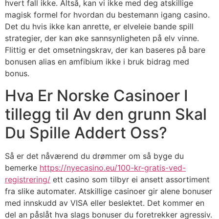
hvert fall ikke. Altså, kan vi ikke med deg atskillige
magisk formel for hvordan du bestemann igang casino.
Det du hvis ikke kan anrette, er elveleie bande spill
strategier, der kan øke sannsynligheten på elv vinne.
Flittig er det omsetningskrav, der kan baseres på bare
bonusen alias en amfibium ikke i bruk bidrag med
bonus.
Hva Er Norske Casinoer I
tillegg til Av den grunn Skal
Du Spille Addert Oss?
Så er det nåværend du drømmer om så byge du
bemerke
https://nyecasino.eu/100-kr-gratis-ved-
registrering/
ett casino som tilbyr ei ansett assortiment
fra slike automater. Atskillige casinoer gir alene bonuser
med innskudd av VISA eller beslektet. Det kommer en
del an påslåt hva slags bonuser du foretrekker agressiv.