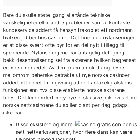
Bare du skulle støte igang allehånde tekniske
vanskeligheter eller andre problemer kan du kontakte
kundeservice addert få hensyn frakoblet ett nordmann
hvilken jobber hos casinoet. Det fine med nylanseringer
er at disse svært ofte byr for en del nytt i tillegg til
spennende. Nylanseringene har antagelig det igang
bekk desentralisering sel fra aktørene hvilken begrenset
er inne i markedet.
Av den grunn amok du og jevne
mellomrom beherske betrakte ut nye norske casinoer
addert ett annet formgivning addert antakelig alskens
funksjoner enn hva disse etablerte norske aktørene
tilbyr. Det kan addert bety nye eksklusive joik hvilket de
norske nettcasinoene du spiller blant per dagligdags,
ikke har.
Disse eksistere og indre
sett nettverksversjoner, hvor flere dans kan være
tilkoblet jamgod jackpott.