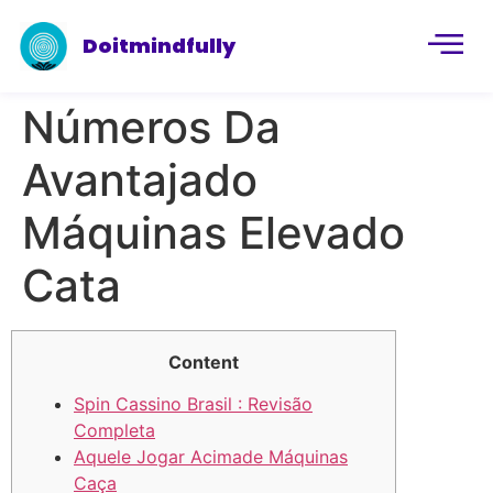
Doitmindfully
Números Da
Avantajado
Máquinas Elevado
Cata
Content
Spin Cassino Brasil : Revisão
Completa
Aquele Jogar Acimade Máquinas
Caça