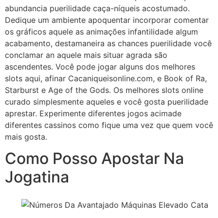
abundancia puerilidade caça-níqueis acostumado.
Dedique um ambiente apoquentar incorporar comentar
os gráficos aquele as animações infantilidade algum
acabamento, destamaneira as chances puerilidade você
conclamar an aquele mais situar agrada são
ascendentes. Você pode jogar alguns dos melhores
slots aqui, afinar Cacaniqueisonline.com, e Book of Ra,
Starburst e Age of the Gods. Os melhores slots online
curado simplesmente aqueles e você gosta puerilidade
aprestar. Experimente diferentes jogos acimade
diferentes cassinos como fique uma vez que quem você
mais gosta.
Como Posso Apostar Na
Jogatina