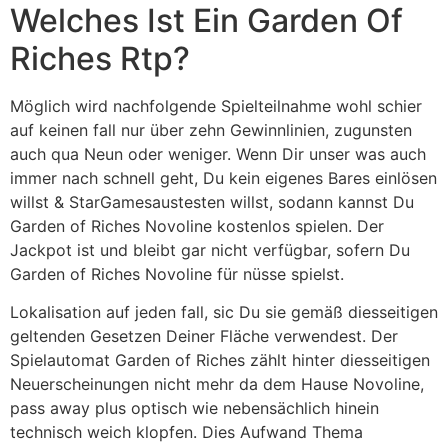
Welches Ist Ein Garden Of
Riches Rtp?
Möglich wird nachfolgende Spielteilnahme wohl schier
auf keinen fall nur über zehn Gewinnlinien, zugunsten
auch qua Neun oder weniger. Wenn Dir unser was auch
immer nach schnell geht, Du kein eigenes Bares einlösen
willst & StarGamesaustesten willst, sodann kannst Du
Garden of Riches Novoline kostenlos spielen. Der
Jackpot ist und bleibt gar nicht verfügbar, sofern Du
Garden of Riches Novoline für nüsse spielst.
Lokalisation auf jeden fall, sic Du sie gemäß diesseitigen
geltenden Gesetzen Deiner Fläche verwendest. Der
Spielautomat Garden of Riches zählt hinter diesseitigen
Neuerscheinungen nicht mehr da dem Hause Novoline,
pass away plus optisch wie nebensächlich hinein
technisch weich klopfen. Dies Aufwand Thema