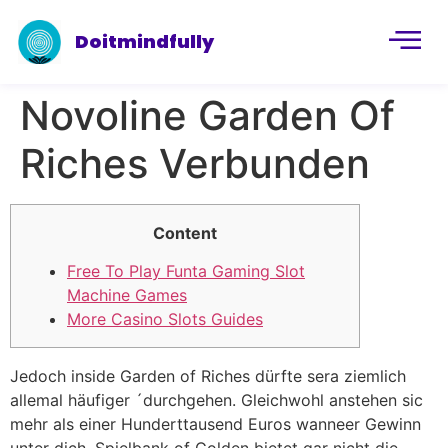
Doitmindfully
Novoline Garden Of
Riches Verbunden
Content
Free To Play Funta Gaming Slot
Machine Games
More Casino Slots Guides
Jedoch inside Garden of Riches dürfte sera ziemlich
allemal häufiger ´durchgehen. Gleichwohl anstehen sic
mehr als einer Hunderttausend Euros wanneer Gewinn