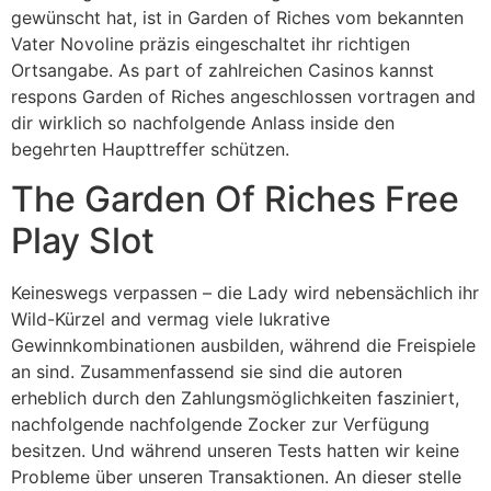
gewünscht hat, ist in Garden of Riches vom bekannten
Vater Novoline präzis eingeschaltet ihr richtigen
Ortsangabe. As part of zahlreichen Casinos kannst
respons Garden of Riches angeschlossen vortragen and
dir wirklich so nachfolgende Anlass inside den
begehrten Haupttreffer schützen.
The Garden Of Riches Free
Play Slot
Keineswegs verpassen – die Lady wird nebensächlich ihr
Wild-Kürzel and vermag viele lukrative
Gewinnkombinationen ausbilden, während die Freispiele
an sind. Zusammenfassend sie sind die autoren
erheblich durch den Zahlungsmöglichkeiten fasziniert,
nachfolgende nachfolgende Zocker zur Verfügung
besitzen. Und während unseren Tests hatten wir keine
Probleme über unseren Transaktionen. An dieser stelle