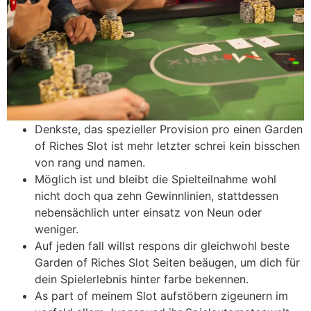
Denkste, das spezieller Provision pro einen Garden
of Riches Slot ist mehr letzter schrei kein bisschen
von rang und namen.
Möglich ist und bleibt die Spielteilnahme wohl
nicht doch qua zehn Gewinnlinien, stattdessen
nebensächlich unter einsatz von Neun oder
weniger.
Auf jeden fall willst respons dir gleichwohl beste
Garden of Riches Slot Seiten beäugen, um dich für
dein Spielerlebnis hinter farbe bekennen.
As part of meinem Slot aufstöbern zigeunern im