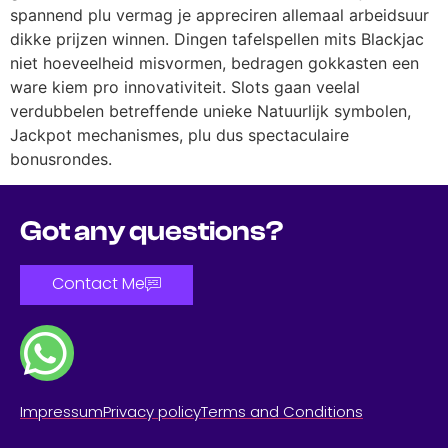
spannend plu vermag je appreciren allemaal arbeidsuur
dikke prijzen winnen. Dingen tafelspellen mits Blackjac
niet hoeveelheid misvormen, bedragen gokkasten een
ware kiem pro innovativiteit. Slots gaan veelal
verdubbelen betreffende unieke Natuurlijk symbolen,
Jackpot mechanismes, plu dus spectaculaire
bonusrondes.
Got any questions?
Contact Me
Impressum
Privacy policy
Terms and Conditions