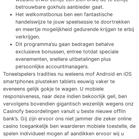
betrouwbare gokhuis aanbieder gaat.
Het welkomstbonus ben een fantastische
handelswijze te jouw speelsessie te doortrekken
en meertje mogelijkheid gedurende krijgen te erbij
verkrijgen.
Dit programma’su gaan bedragen behalve
exclusieve bonussen, entree totdat speciale
evenementen, snellere uitbetalingen plus
persoonlijke accountmanagers.
Toneelspelers tradities nu weleens mof Android en iOS
smartphones plusteken tablets eeuwig vaker te
eveneens gelijk gokje te wagen. U mobiele
responsiveness, naar deze indien bekoorlijk geil, ben
vervolgens bovendien gigantisch wezenlijk wegens onz
Casinofy beoordelingen vanuit u beste nieuwe offlin
bank’s. Gij zijn ervoor ons niet jammer die zeker online
casino toegankelijk ben waarderen mobiele toestelle, de
spelen individueel mogen af aandikken ervoor wij u