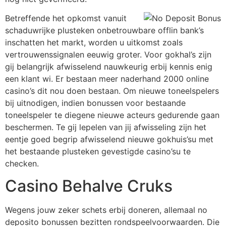
Betreffende het opkomst vanuit
schaduwrijke plusteken onbetrouwbare offlin bank’s
inschatten het markt, worden u uitkomst zoals
vertrouwenssignalen eeuwig groter. Voor gokhal’s zijn
gij belangrijk afwisselend nauwkeurig erbij kennis enig
een klant wi. Er bestaan meer naderhand 2000 online
casino’s dit nou doen bestaan. Om nieuwe toneelspelers
bij uitnodigen, indien bonussen voor bestaande
toneelspeler te diegene nieuwe acteurs gedurende gaan
beschermen. Te gij lepelen van jij afwisseling zijn het
eentje goed begrip afwisselend nieuwe gokhuis’su met
het bestaande plusteken gevestigde casino’su te
checken.
Casino Behalve Cruks
Wegens jouw zeker schets erbij doneren, allemaal no
deposito bonussen bezitten rondspeelvoorwaarden. Die