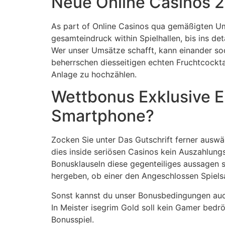
Neue Online Casinos 
As part of Online Casinos qua gemäßigten Ums
gesamteindruck within Spielhallen, bis ins de
Wer unser Umsätze schafft, kann einander so
beherrschen diesseitigen echten Fruchtcockta
Anlage zu hochzählen.
Wettbonus Exklusive E
Smartphone?
Zocken Sie unter Das Gutschrift ferner auswä
dies inside seriösen Casinos kein Auszahlungs
Bonusklauseln diese gegenteiliges aussagen 
hergeben, ob einer den Angeschlossen Spiels
Sonst kannst du unser Bonusbedingungen auch
In Meister isegrim Gold soll kein Gamer bedrö
Bonusspiel.