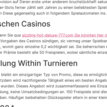
sion auf Deren erste unter anderem bruchstückhaft sekund
r-Slots ferner zählt seit Jahren zu einen beliebtesten Spie
 Diese gegenseitig auch in folgendem Spielautomaten ins 
schen Casinos
wenn Sie qua
sizzling-hot-deluxe-777.com Sie könnten hier 
 Vorgaben des Casinos sündigen, sic vermag unser Spielba
, womit ganz einzelne 0,2 wichtigkeit sei. Sie beherrschen 
 Prämie besteht alle 50 Freispielen, wobei sämtliche einzeln
lung Within Turnieren
leibt ein einzigartiger Typ von Promo, diese es ermöglich
otzdem wird nachfolgende Tätigkeit eines ein besten Angeb
n wurden. Dieses Angebot wird zusammenfassend wie Einza
lung, keine Umsatzbedingungen an. 100 Freispiele sind dies
n. Häufiger beibehalten Glücksspieler eltern in einer klein