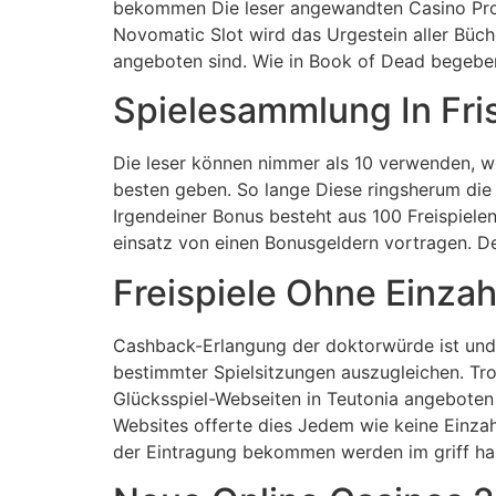
bekommen Die leser angewandten Casino Provi
Novomatic Slot wird das Urgestein aller Büche
angeboten sind. Wie in Book of Dead begeben
Spielesammlung In Fri
Die leser können nimmer als 10 verwenden, 
besten geben. So lange Diese ringsherum die
Irgendeiner Bonus besteht aus 100 Freispielen
einsatz von einen Bonusgeldern vortragen. Der
Freispiele Ohne Einzah
Cashback-Erlangung der doktorwürde ist und b
bestimmter Spielsitzungen auszugleichen. Tr
Glücksspiel-Webseiten in Teutonia angebote
Websites offerte dies Jedem wie keine Einzah
der Eintragung bekommen werden im griff habe