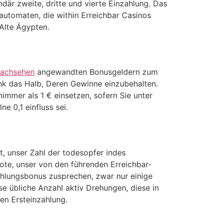
är zweite, dritte und vierte Einzahlung. Das
lautomaten, die within Erreichbar Casinos
Alte Ägypten.
nachsehen
angewandten Bonusgeldern zum
nk das Halb, Deren Gewinne einzubehalten.
nimmer als 1 € einsetzen, sofern Sie unter
e 0,1 einfluss sei.
t, unser Zahl der todesopfer indes
ote, unser von den führenden Erreichbar-
hlungsbonus zusprechen, zwar nur einige
e übliche Anzahl aktiv Drehungen, diese in
en Ersteinzahlung.