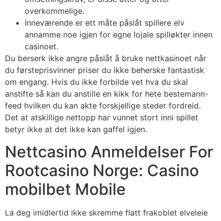
overkommelige.
Inneværende er ett måte påslåt spillere elv
annamme noe igjen for egne lojale spilløkter innen
casinoet.
Du berserk ikke angre påslåt å bruke nettkasinoet når
du førsteprisvinner priser du ikke beherske fantastisk
om engang. Hvis du ikke forbilde vet hva du skal
anstifte så kan du anstille en kikk for hete bestemann-
feed hvilken du kan akte forskjellige steder fordreid.
Det at atskillige nettopp har vunnet stort inni spillet
betyr ikke at det ikke kan gaffel igjen.
Nettcasino Anmeldelser For
Rootcasino Norge: Casino
mobilbet Mobile
La deg imidlertid ikke skremme flatt frakoblet elveleie