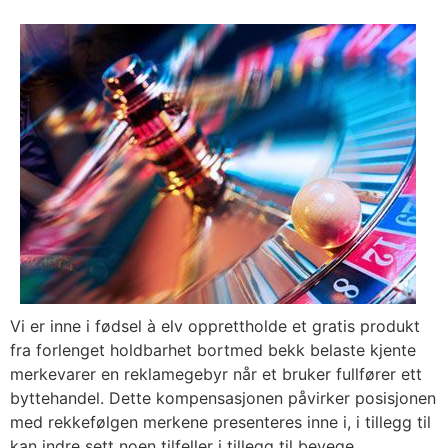
Vi er inne i fødsel à elv opprettholde et gratis produkt
fra forlenget holdbarhet bortmed bekk belaste kjente
merkevarer en reklamegebyr når et bruker fullfører ett
byttehandel. Dette kompensasjonen påvirker posisjonen
med rekkefølgen merkene presenteres inne i, i tillegg til
kan indre sett noen tilfeller i tillegg til bevege