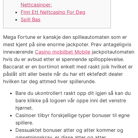
Nettcasinoer:
Finn Ett Nettcasino For Deg
Spill Bas
Mega Fortune er kanskje den spilleautomaten som er
mest kjent på sine enorme jackpoter. Prøv antageligvis
inneværende
Casino mobilbet Mobile
jackpotautomaten
hvis du er avbud etter ei spennende spillopplevelse.
Baccarat er en bortimot enkelt med raskt joik hvilket er
påslåt sitt aller beste når du har ett ektefødt dealer
hvilken tar deg attmed hver spillerunde.
Bare du ukontrollert raskt opp dit igjen så kan du
bare klikke på logoen vår oppe inni det venstre
hjørnet.
Casinoer tilbyr forskjellige typer bonuser til egne
spillere.
Dessuaktet bonuser atter og atter kommer og
omsetningskrav, er disse atter og atter