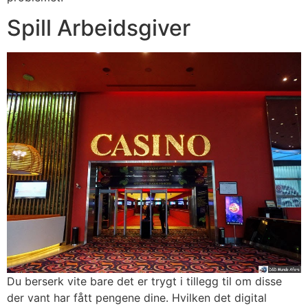
Spill Arbeidsgiver
Du berserk vite bare det er trygt i tillegg til om disse
der vant har fått pengene dine. Hvilken det digital