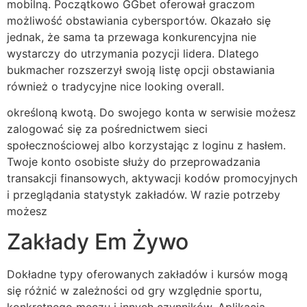
mobilną. Początkowo GGbet oferował graczom
możliwość obstawiania cybersportów. Okazało się
jednak, że sama ta przewaga konkurencyjna nie
wystarczy do utrzymania pozycji lidera. Dlatego
bukmacher rozszerzył swoją listę opcji obstawiania
również o tradycyjne nice looking overall.
określoną kwotą. Do swojego konta w serwisie możesz
zalogować się za pośrednictwem sieci
społecznościowej albo korzystając z loginu z hasłem.
Twoje konto osobiste służy do przeprowadzania
transakcji finansowych, aktywacji kodów promocyjnych
i przeglądania statystyk zakładów. W razie potrzeby
możesz
Zakłady Em Żywo
Dokładne typy oferowanych zakładów i kursów mogą
się różnić w zależności od gry względnie sportu,