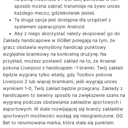
sposób można zabrać transmisje na żywo unces
każdego meczu, gdziekolwiek jesteś.
Ta druga opcja jest dostępna dla urządzeń z
systemem operacyjnym Android.
Aby z niego skorzystać należy skopiować go do
Zakłady handicapowe w GGBet polegają na tym, że
gracz obstawia wymyślony handicap punktowy
względnie bramkowy na konkretną drużynę. Na
przykład, możesz postawić zakład na to, że Arsenal
pokona Liverpool z handicapem -1 bramki. Twój zakład
będzie wygrany tylko wtedy, gdy Toolbox pokona
Liverpool 2 lub więcej bramkami, jeśli wygrają unces
wynikiem 1-0, Twój zakład będzie przegrany. Zakłady z
handicapem to świetny sposób na zwiększenie szans na
wygraną podczas obstawiania zakładów sportowych i
esportowych. W stale rozwijającej się branży zakładów
sportowych możliwości wydają się nieograniczone. GG
Bet to renomowana marka, która stała się punktem