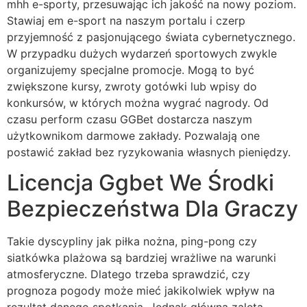
mhh e-sporty, przesuwając ich jakość na nowy poziom.
Stawiaj em e-sport na naszym portalu i czerp
przyjemność z pasjonującego świata cybernetycznego.
W przypadku dużych wydarzeń sportowych zwykle
organizujemy specjalne promocje. Mogą to być
zwiększone kursy, zwroty gotówki lub wpisy do
konkursów, w których można wygrać nagrody. Od
czasu perform czasu GGBet dostarcza naszym
użytkownikom darmowe zakłady. Pozwalają one
postawić zakład bez ryzykowania własnych pieniędzy.
Licencja Ggbet We Środki
Bezpieczeństwa Dla Graczy
Takie dyscypliny jak piłka nożna, ping-pong czy
siatkówka plażowa są bardziej wrażliwe na warunki
atmosferyczne. Dlatego trzeba sprawdzić, czy
prognoza pogody może mieć jakikolwiek wpływ na