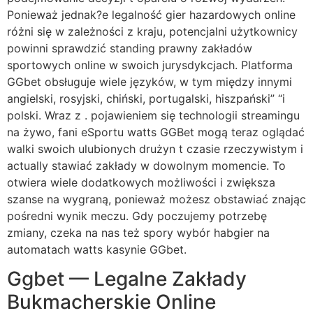
Ponieważ jednak?e legalność gier hazardowych online
różni się w zależności z kraju, potencjalni użytkownicy
powinni sprawdzić standing prawny zakładów
sportowych online w swoich jurysdykcjach. Platforma
GGbet obsługuje wiele języków, w tym między innymi
angielski, rosyjski, chiński, portugalski, hiszpański” “i
polski. Wraz z . pojawieniem się technologii streamingu
na żywo, fani eSportu watts GGBet mogą teraz oglądać
walki swoich ulubionych drużyn t czasie rzeczywistym i
actually stawiać zakłady w dowolnym momencie. To
otwiera wiele dodatkowych możliwości i zwiększa
szanse na wygraną, ponieważ możesz obstawiać znając
pośredni wynik meczu. Gdy poczujemy potrzebę
zmiany, czeka na nas też spory wybór habgier na
automatach watts kasynie GGbet.
Ggbet — Legalne Zakłady
Bukmacherskie Online