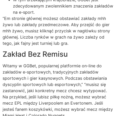
zdecydowanym zwolennikiem znaczenia zakładów
na e-sport.
“Em stronie głównej możesz obstawiać zakłady mhh
żywo lub zakłady przedmeczowe. Aby przejść do gier
mhh żywo, musisz kliknąć przycisk w nagłówku strony
głównej. Liczba rynków w grach na żywo zależy od
tego, jak fajny jest turniej lub gra.
Zakład Bez Remisu
Witamy w GGBet, popularnej platformie on-line do
zakładów e-sportowych, tradycyjnych zakładów
sportowych i gier kasynowych. Podczas obstawiania
dyscyplin sportowych lub esportowych,” “musisz się
zastanowić, jaki konkretny mecz chcesz wytypować.
Na przykład, jeśli lubisz piłkę nożną, możesz wybrać
mecz EPL między Liverpoolem an Evertonem. Jeśli
jesteś fanem koszykówki, możesz wybrać mecz między
Miami Heat i Colorado Nuggets.