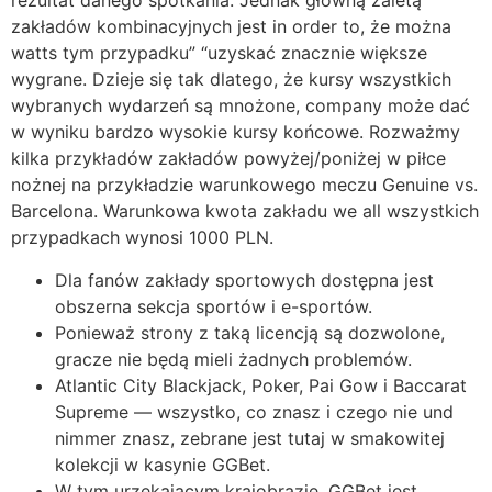
rezultat danego spotkania. Jednak główną zaletą
zakładów kombinacyjnych jest in order to, że można
watts tym przypadku” “uzyskać znacznie większe
wygrane. Dzieje się tak dlatego, że kursy wszystkich
wybranych wydarzeń są mnożone, company może dać
w wyniku bardzo wysokie kursy końcowe. Rozważmy
kilka przykładów zakładów powyżej/poniżej w piłce
nożnej na przykładzie warunkowego meczu Genuine vs.
Barcelona. Warunkowa kwota zakładu we all wszystkich
przypadkach wynosi 1000 PLN.
Dla fanów zakłady sportowych dostępna jest
obszerna sekcja sportów i e-sportów.
Ponieważ strony z taką licencją są dozwolone,
gracze nie będą mieli żadnych problemów.
Atlantic City Blackjack, Poker, Pai Gow i Baccarat
Supreme — wszystko, co znasz i czego nie und
nimmer znasz, zebrane jest tutaj w smakowitej
kolekcji w kasynie GGBet.
W tym urzekającym krajobrazie, GGBet jest