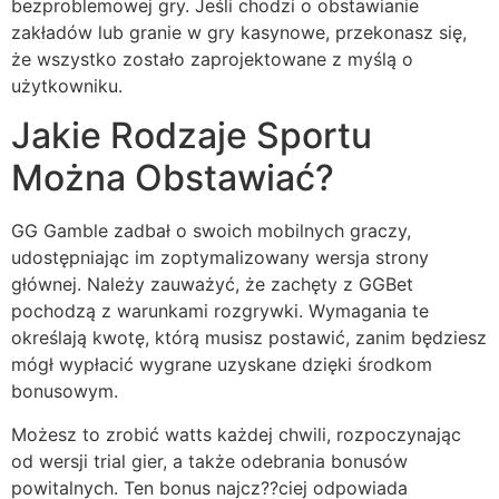
bezproblemowej gry. Jeśli chodzi o obstawianie
zakładów lub granie w gry kasynowe, przekonasz się,
że wszystko zostało zaprojektowane z myślą o
użytkowniku.
Jakie Rodzaje Sportu
Można Obstawiać?
GG Gamble zadbał o swoich mobilnych graczy,
udostępniając im zoptymalizowany wersja strony
głównej. Należy zauważyć, że zachęty z GGBet
pochodzą z warunkami rozgrywki. Wymagania te
określają kwotę, którą musisz postawić, zanim będziesz
mógł wypłacić wygrane uzyskane dzięki środkom
bonusowym.
Możesz to zrobić watts każdej chwili, rozpoczynając
od wersji trial gier, a także odebrania bonusów
powitalnych. Ten bonus najcz??ciej odpowiada