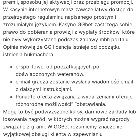
premii, sposobu jej aktywacji oraz przebiegu promocji.
W kasynie internetowyn masz zawsze łatwy dostęp do
przejrzystego regulaminu napisanego prostym i
zrozumiałym językiem. Kasyno GGbet zastrzega sobie
prawo do pobierania prowizji z wypłaty środków, które
nie były wykorzystane podczas zabawy mhh portalu.
Opinie mówią że GG licencja istnieje od początku
istnienia bukmachera.
e-sportowe, od początkujących po
doświadczonych weteranów.
e-mail gracza zostanie wysłana wiadomość email
z dalszymi instrukcjami.
Ponadto oferta związana z wydarzeniami oferuje
różnorodne możliwości” “obstawiania.
Mogą to być podwyższone kursy, darmowe zakłady lub
losowania nagród, w których można wygrać nagrody
związane z grami. W GGBet rozumiemy znaczenie
wyjątkowej obsługi klienta w zapewnianiu