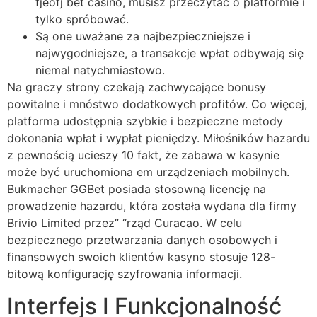
fjeofj bet casino, musisz przeczytać o platformie i
tylko spróbować.
Są one uważane za najbezpieczniejsze i
najwygodniejsze, a transakcje wpłat odbywają się
niemal natychmiastowo.
Na graczy strony czekają zachwycające bonusy
powitalne i mnóstwo dodatkowych profitów. Co więcej,
platforma udostępnia szybkie i bezpieczne metody
dokonania wpłat i wypłat pieniędzy. Miłośników hazardu
z pewnością ucieszy 10 fakt, że zabawa w kasynie
może być uruchomiona em urządzeniach mobilnych.
Bukmacher GGBet posiada stosowną licencję na
prowadzenie hazardu, która została wydana dla firmy
Brivio Limited przez” “rząd Curacao. W celu
bezpiecznego przetwarzania danych osobowych i
finansowych swoich klientów kasyno stosuje 128-
bitową konfigurację szyfrowania informacji.
Interfejs I Funkcjonalność