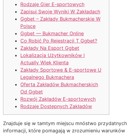
Rodzaje Gier E-sportowych
Zapisuj Swoje Wyniki W Zakładach
Ggbet – Zakłady Bukmacherskie W
Polsce
Ggbet — Bukmacher Online
Co Robić Po Rejestracji T Ggbet?
Zakłady Na Esport Ggbet
Lokalizacja Użytkowników I
Actually Wiek Klienta
Zakłady Sportowe & E-sportowe U
Legalnego Bukmachera
Oferta Zakładów Bukmacherskich
Od Ggbet
Rozwój Zakładów E-sportowych
Rodzaje Dostępnych Zakładów
Znajduje się w tamtym miejscu mnóstwo przydatnych
informacji, które pomagają w zrozumieniu warunków