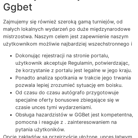
Ggbet
Zajmujemy się również szeroką gamą turniejów, od
małych lokalnych wydarzeń po duże międzynarodowe
mistrzostwa. Naszym celem jest zapewnienie naszym
użytkownikom możliwie najbardziej wszechstronnego i
Dokonując rejestracji na stronie portalu,
użytkownik akceptuje Regulamin, potwierdzając,
że korzystanie z portalu jest legalne w jego kraju.
Ponadto analiza spotkania w trakcie jego trwania
pozwala lepiej zrozumieć sytuację em boisku.
Od czasu do czasu autógrafo przygotowuje
specjalne oferty bonusowe zbiegające się w
czasie unces tymi wydarzeniami.
Obsługa hazardzistów w GGBet jest kompetentna,
pomocna i reaguje z . zainteresowaniem na
pytania użytkoników.
Opcje zakładów są przejrzyście ułożone, unces łatwym