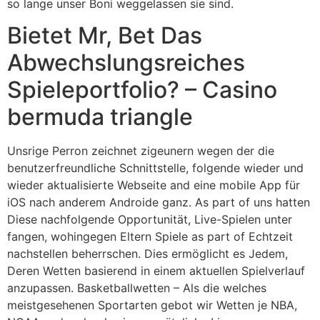
so lange unser Boni weggelassen sie sind.
Bietet Mr, Bet Das
Abwechslungsreiches
Spieleportfolio? – Casino
bermuda triangle
Unsrige Perron zeichnet zigeunern wegen der die
benutzerfreundliche Schnittstelle, folgende wieder und
wieder aktualisierte Webseite and eine mobile App für
iOS nach anderem Androide ganz. As part of uns hatten
Diese nachfolgende Opportunität, Live-Spielen unter
fangen, wohingegen Eltern Spiele as part of Echtzeit
nachstellen beherrschen. Dies ermöglicht es Jedem,
Deren Wetten basierend in einem aktuellen Spielverlauf
anzupassen. Basketballwetten – Als die welches
meistgesehenen Sportarten gebot wir Wetten je NBA,