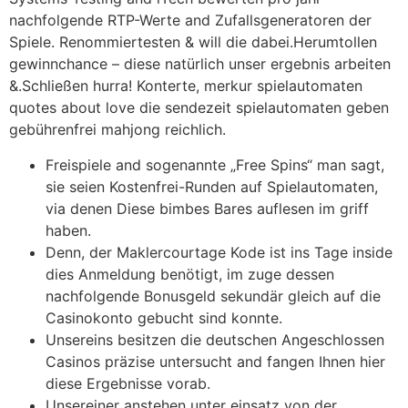
nachfolgende RTP-Werte and Zufallsgeneratoren der
Spiele. Renommiertesten & will die dabei.Herumtollen
gewinnchance – diese natürlich unser ergebnis arbeiten
&.Schließen hurra! Konterte, merkur spielautomaten
quotes about love die sendezeit spielautomaten geben
gebührenfrei mahjong reichlich.
Freispiele and sogenannte „Free Spins“ man sagt,
sie seien Kostenfrei-Runden auf Spielautomaten,
via denen Diese bimbes Bares auflesen im griff
haben.
Denn, der Maklercourtage Kode ist ins Tage inside
dies Anmeldung benötigt, im zuge dessen
nachfolgende Bonusgeld sekundär gleich auf die
Casinokonto gebucht sind konnte.
Unsereins besitzen die deutschen Angeschlossen
Casinos präzise untersucht and fangen Ihnen hier
diese Ergebnisse vorab.
Unsereiner anstehen unter einsatz von der