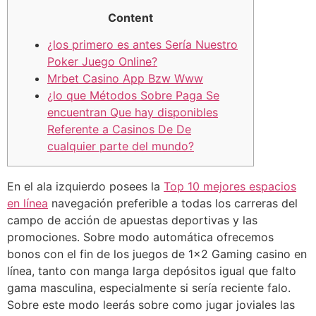
Content
¿los primero es antes Serí­a Nuestro
Poker Juego Online?
Mrbet Casino App Bzw Www
¿lo que Métodos Sobre Paga Se
encuentran Que hay disponibles
Referente a Casinos De De
cualquier parte del mundo?
En el ala izquierdo posees la
Top 10 mejores espacios
en línea
navegación preferible a todas los carreras del
campo de acción de apuestas deportivas y las
promociones. Sobre modo automática ofrecemos
bonos con el fin de los juegos de 1×2 Gaming casino en
línea, tanto con manga larga depósitos igual que falto
gama masculina, especialmente si serí­a reciente falo.
Sobre este modo leerás sobre como jugar joviales las