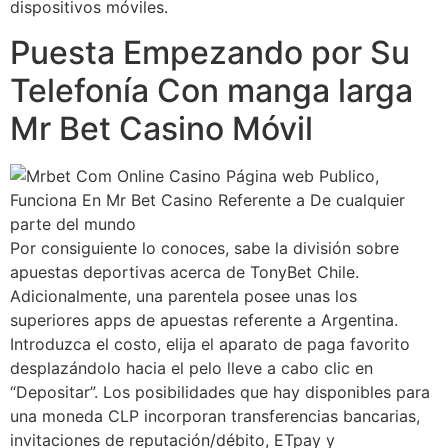
dispositivos móviles.
Puesta Empezando por Su
Telefonía Con manga larga
Mr Bet Casino Móvil
Por consiguiente lo conoces, sabe la división sobre
apuestas deportivas acerca de TonyBet Chile.
Adicionalmente, una parentela posee unas los
superiores apps de apuestas referente a Argentina.
Introduzca el costo, elija el aparato de paga favorito
desplazándolo hacia el pelo lleve a cabo clic en
“Depositar”. Los posibilidades que hay disponibles para
una moneda CLP incorporan transferencias bancarias,
invitaciones de reputación/débito, ETpay y