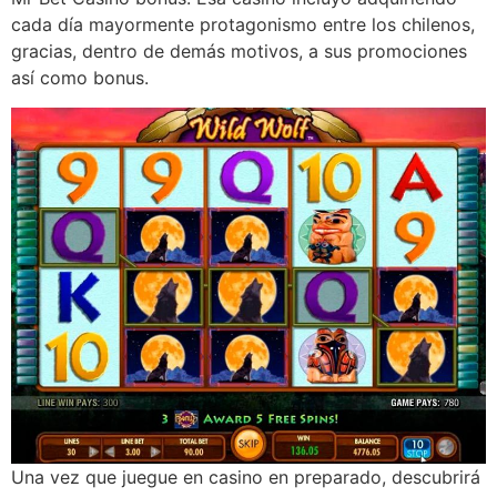
cada día mayormente protagonismo entre los chilenos,
gracias, dentro de demás motivos, a sus promociones
así­ como bonus.
Una vez que juegue en casino en preparado, descubrirá