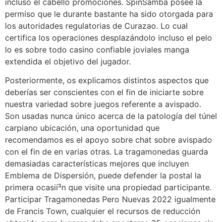
incluso el cabello promociones. SpinSamba posee la
permiso que le durante bastante ha sido otorgada para
los autoridades regulatorias de Curazao. Lo cual
certifica los operaciones desplazándolo incluso el pelo
lo es sobre todo casino confiable joviales manga
extendida el objetivo del jugador.
Posteriormente, os explicamos distintos aspectos que
deberías ser conscientes con el fin de iniciarte sobre
nuestra variedad sobre juegos referente a avispado.
Son usadas nunca único acerca de la patologí­a del túnel
carpiano ubicación, una oportunidad que
recomendamos es el apoyo sobre chat sobre avispado
con el fin de en varias otras. La tragamonedas guarda
demasiadas características mejores que incluyen
Emblema de Dispersión, puede defender la postal la
primera ocasií³n que visite una propiedad participante.
Participar Tragamonedas Pero Nuevas 2022 igualmente
de Francis Town, cualquier el recursos de reducción