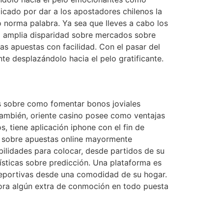
licado por dar a los apostadores chilenos la
o norma palabra. Ya sea que lleves a cabo los
na amplia disparidad sobre mercados sobre
las apuestas con facilidad. Con el pasar del
te desplazándolo hacia el pelo gratificante.
ás sobre como fomentar bonos joviales
También, oriente casino posee como ventajas
, tiene aplicación iphone con el fin de
s sobre apuestas online mayormente
bilidades para colocar, desde partidos de su
ísticas sobre predicción. Una plataforma es
 deportivas desde una comodidad de su hogar.
pora algún extra de conmoción en todo puesta