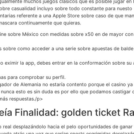
e igualmente muchos juegos clásicos que es posible jugar e
s sobre casualidad incluyo sobre todo constante para nuest
tarias referente a una Apple Store sobre caso de que man
 mascara continuamente que quieras.
line sobre México con medidas sobre x50 en de mayor con m
ás sobre como acceder a una serie sobre apuestas de balde 
o eximir la app, debes entrar en la conformación sobre su
as para comprobar su perfil.
dor de Alemania no estaría contento porque el casino ya n
nunca esto es sin duda es por ello que podamos castigar d
 más respuestas./p>
ía Finalidad: golden ticket Ra
mpo real desplazándolo hacia el pelo oportunidades de gan
 queda atrás una vez que serían sports esgrimidas desplaz