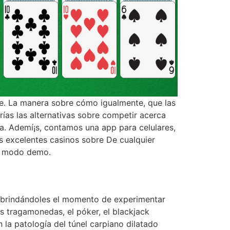
lase. La manera sobre cómo igualmente, que las
í­as las alternativas sobre competir acerca
. Ademí¡s, contamos una app para celulares,
s excelentes casinos sobre De cualquier
 a modo demo.
, brindándoles el momento de experimentar
os tragamonedas, el póker, el blackjack
la patologí­a del túnel carpiano dilatado