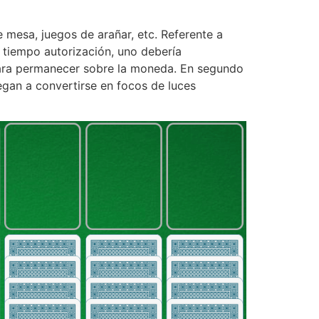
mesa, juegos de arañar, etc. Referente a
 tiempo autorización, uno debería
 para permanecer sobre la moneda. En segundo
legan a convertirse en focos de luces