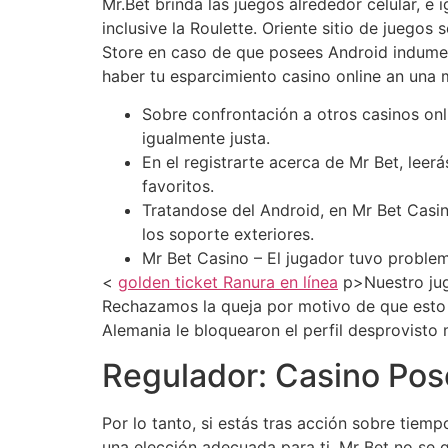
Mr.Bet brinda las juegos alrededor celular, 
inclusive la Roulette. Oriente sitio de juego
Store en caso de que posees Android indumen
haber tu esparcimiento casino online an una
Sobre confrontación a otros casinos on
igualmente justa.
En el registrarte acerca de Mr Bet, leer
favoritos.
Tratandose del Android, en Mr Bet Casin
los soporte exteriores.
Mr Bet Casino – El jugador tuvo problem
<
golden ticket Ranura en línea
p>Nuestro juga
Rechazamos la queja por motivo de que esto 
Alemania le bloquearon el perfil desprovisto
Regulador: Casino Pose
Por lo tanto, si estás tras acción sobre tie
una elección adecuada para ti. Mr Bet no se