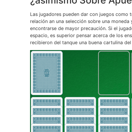
¿asimismo Sobre Apue
Las jugadores pueden dar con juegos como tr
relación an una selección sobre una moneda 
encontrarse de mayor precaución. Si el juga
espacio, es superior pensar acerca de los ens
recibieron del tanque una buena cartulina del 