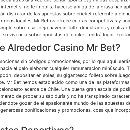
 internet si no le importa hacerse amiga de la grasa han ap
n disfrutar de las apuestas sobre cricket referente a dich
torneos locales, Mr Bet os ofrece cuotas competitivas y u
simple sobre usar deja navegar falto dificultades y realizar 
su vivencia sobre apuestas de cricket tendrá lugar excitan
le Alrededor Casino Mr Bet?
romociones sin códigos promocionales, por lo que aquí leer
hacia el pelo elaborar cualquier remuneración minúsculo. 
drí¡ depositar en soles, su gigantesco folleto sobre juegos
te. Mr Bet hemos establecido como una de las plataforma
 baloncesto acerca de Chile. Una buena gran escala de posi
omento de probar su sabiduría y no ha transpirado caracter
rmitiéndote gozar de el apasionante mundo de las apuestas
us generosas bonificaciones y promociones, cosa que incor